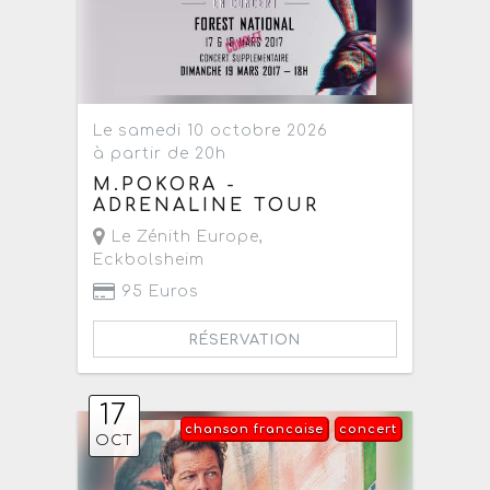
Le samedi 10 octobre 2026
à partir de 20h
M.POKORA -
ADRENALINE TOUR
Le Zénith Europe
,
Eckbolsheim
95 Euros
RÉSERVATION
17
chanson francaise
concert
OCT