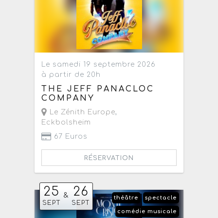
Le samedi 19 septembre 2026
à partir de 20h
THE JEFF PANACLOC
COMPANY
Le Zénith Europe
,
Eckbolsheim
67 Euros
RÉSERVATION
25
26
&
théâtre
spectacle
SEPT
SEPT
comédie musicale