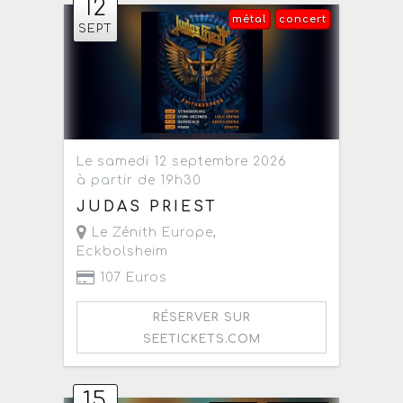
12
métal
concert
SEPT
Le samedi 12 septembre 2026
à partir de 19h30
JUDAS PRIEST
Le Zénith Europe
,
Eckbolsheim
107 Euros
RÉSERVER SUR
SEETICKETS.COM
15