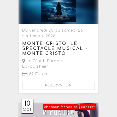
Du vendredi 25 au samedi 26
septembre 2026
MONTE-CRISTO, LE
SPECTACLE MUSICAL -
MONTE CRISTO
Le Zénith Europe
,
Eckbolsheim
89 Euros
RÉSERVATION
10
chanson francaise
concert
OCT