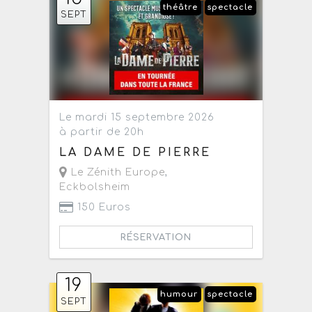
théâtre
spectacle
SEPT
Le mardi 15 septembre 2026
à partir de 20h
LA DAME DE PIERRE
Le Zénith Europe
,
Eckbolsheim
150 Euros
RÉSERVATION
19
humour
spectacle
SEPT