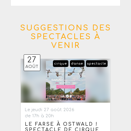
SUGGESTIONS DES
SPECTACLES À
VENIR
27
cirque
danse
spectacle
AOÛT
Le jeudi 27 août 2026
de 17h à 20h
LE FARSE À OSTWALD !
SPECTACLE DE CIRQUE