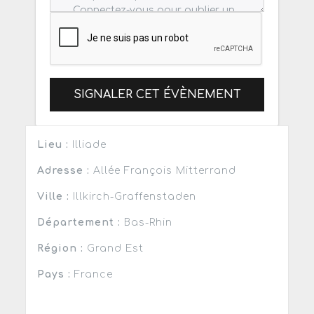
SIGNALER CET ÉVÈNEMENT
Lieu :
Illiade
Adresse :
Allée François Mitterrand
Ville :
Illkirch-Graffenstaden
Département :
Bas-Rhin
Région :
Grand Est
Pays :
France