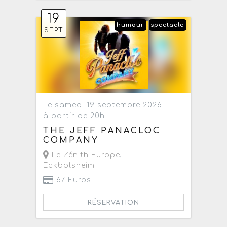
19
humour
spectacle
SEPT
Le samedi 19 septembre 2026
à partir de 20h
THE JEFF PANACLOC
COMPANY
Le Zénith Europe
,
Eckbolsheim
67 Euros
RÉSERVATION