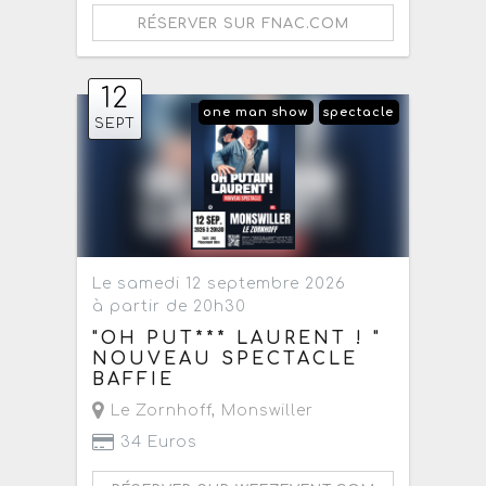
RÉSERVER SUR FNAC.COM
12
one man show
spectacle
SEPT
Le samedi 12 septembre 2026
à partir de 20h30
"OH PUT*** LAURENT ! "
NOUVEAU SPECTACLE
BAFFIE
Le Zornhoff
,
Monswiller
34 Euros