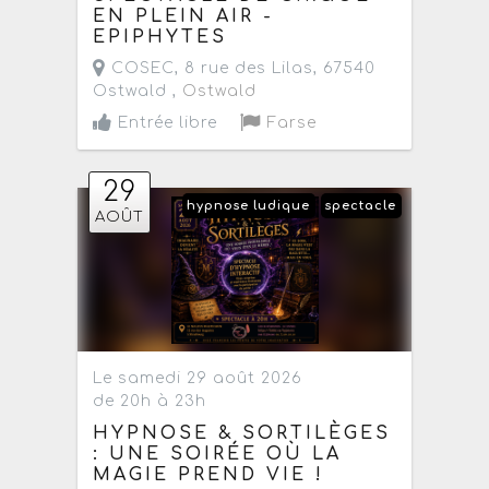
EN PLEIN AIR -
EPIPHYTES
COSEC, 8 rue des Lilas, 67540
Ostwald ,
Ostwald
Entrée libre
Farse
29
hypnose ludique
spectacle
AOÛT
Le samedi 29 août 2026
de 20h à 23h
HYPNOSE & SORTILÈGES
: UNE SOIRÉE OÙ LA
MAGIE PREND VIE !