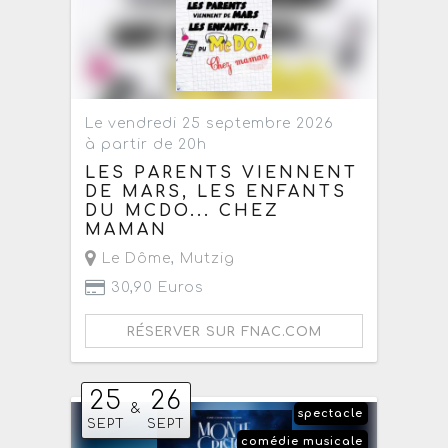
Le vendredi 25 septembre 2026
à partir de 20h
LES PARENTS VIENNENT
DE MARS, LES ENFANTS
DU MCDO... CHEZ
MAMAN
Le Dôme
,
Mutzig
30,90 Euros
RÉSERVER SUR FNAC.COM
25
26
&
spectacle
SEPT
SEPT
comédie musicale