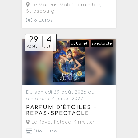
Le Malleus Maleficarum bar
,
Strasbourg
5 Euros
29
4
cabaret
spectacle
AOÛT
JUIL
Du samedi 29 août 2026 au
dimanche 4 juillet 2027
PARFUM D'ÉTOILES -
REPAS-SPECTACLE
Le Royal Palace
,
Kirrwiller
108 Euros