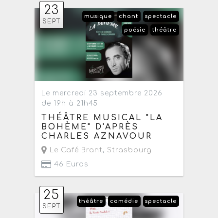
23
musique
chant
spectacle
SEPT
poésie
théâtre
Le mercredi 23 septembre 2026
de 19h à 21h45
THÉÂTRE MUSICAL "LA
BOHÈME" D'APRÈS
CHARLES AZNAVOUR
Le Café Brant
,
Strasbourg
46 Euros
25
théâtre
comédie
spectacle
SEPT