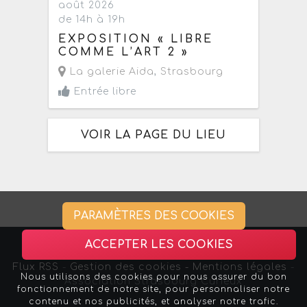
août 2026
de 14h à 19h
EXPOSITION « LIBRE
COMME L’ART 2 »
La galerie Aida
,
Strasbourg
Entrée libre
VOIR LA PAGE DU LIEU
PARAMÈTRES DES COOKIES
ACCEPTER LES COOKIES
Flux RSS
-
Gestion des cookies -
Mentions légales
-
Nous utilisons des cookies pour nous assurer du bon
Association Strasbourg Curieux
fonctionnement de notre site, pour personnaliser notre
contenu et nos publicités, et analyser notre trafic.