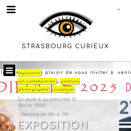
STRASBOURG CURIEUX
exposition
art contemporain
peinture
photographie
sculpture
Du jeudi 6 au mercredi 12
février 2025
- Terminé de 14h à 19h
EXPOSITION