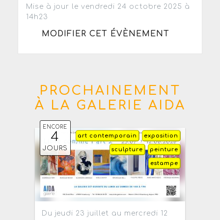
Mise à jour le vendredi 24 octobre 2025 à
14h23
MODIFIER CET ÉVÈNEMENT
PROCHAINEMENT
À LA GALERIE AIDA
ENCORE
4
art contemporain
exposition
JOURS
sculpture
peinture
estampe
Du jeudi 23 juillet au mercredi 12