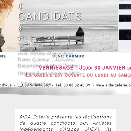
«
CANDIDATS
»
La galerie Aida
,
Strasbourg
Avec Alexey Alexandrov ,
Deniz Çakmur , Jordane
Desjardins et Marc Trichot
Organisé par Galerie AIDA
Entrée libre
AIDA Galerie présente les réalisations
de quatre candidats aux Artistes
Indépendants d’Alsace (AIDA). Ils