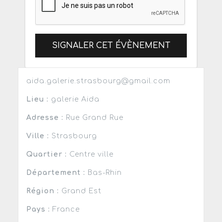
SIGNALER CET ÉVÈNEMENT
aida.galerie.strasbourg@gmail.com
Lieu :
galerie Aida
Adresse :
Rue Grand Rue
Ville :
Strasbourg
Quartier :
Centre ville
Département :
Bas-Rhin
Région :
Grand Est
Pays :
France