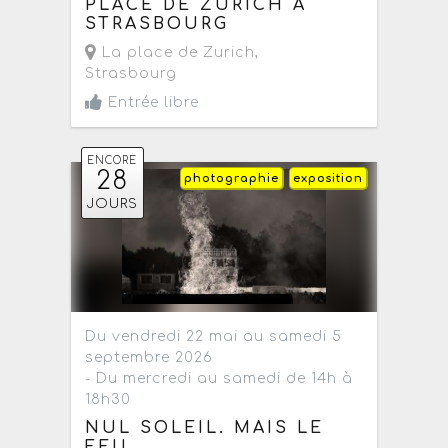
PLACE DE ZURICH À
STRASBOURG
La place de Zurich
,
Strasbourg
Entrée libre
ENCORE
28
photographie
exposition
JOURS
Du vendredi 22 mai au samedi 5
septembre 2026
- Du mercredi au samedi de 14h à
18h30
NUL SOLEIL. MAIS LE
FEU