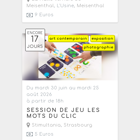
Meisenthal
, L'Usine,
Meisenthal
9 Euros
ENCORE
17
art contemporain
exposition
JOURS
photographie
Du mardi 30 juin au mardi 25
août 2026
à partir de 18h
SESSION DE JEU LES
MOTS DU CLIC
Stimultania
,
Strasbourg
5 Euros