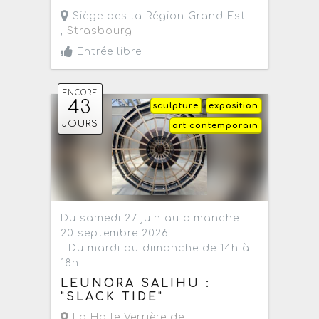
Siège des la Région Grand Est
,
Strasbourg
Entrée libre
ENCORE
43
sculpture
exposition
JOURS
art contemporain
Du samedi 27 juin au dimanche
20 septembre 2026
- Du mardi au dimanche de 14h à
18h
LEUNORA SALIHU :
"SLACK TIDE"
La Halle Verrière de