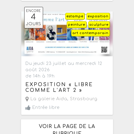
ENCORE
4
estampe
exposition
JOURS
peinture
sculpture
art contemporain
Du jeudi 23 juillet au mercredi 12
août 2026
de 14h à 19h
EXPOSITION « LIBRE
COMME L’ART 2 »
La galerie Aida
,
Strasbourg
Entrée libre
VOIR LA PAGE DE LA
RUBRIQUE