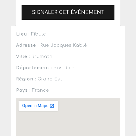
SIGNALER CET ÉVÈNEMENT
Lieu :
Fibule
Adresse :
Rue Jacques Kablé
Ville :
Brumath
Département :
Bas-Rhin
Région :
Grand Est
Pays :
France