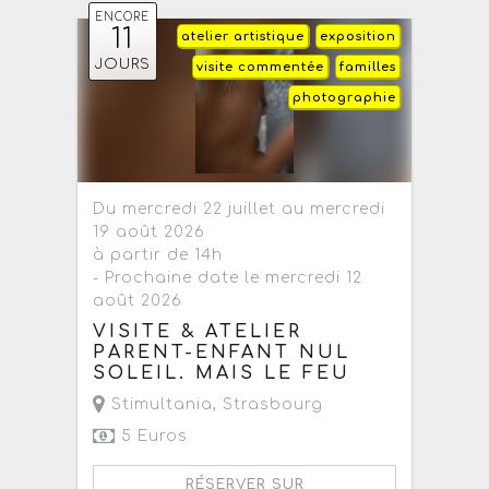
ENCORE
11
atelier artistique
exposition
JOURS
visite commentée
familles
photographie
Du mercredi 22 juillet au mercredi
19 août 2026
à partir de 14h
- Prochaine date le mercredi 12
août 2026
VISITE & ATELIER
PARENT-ENFANT NUL
SOLEIL. MAIS LE FEU
Stimultania
,
Strasbourg
5 Euros
RÉSERVER SUR