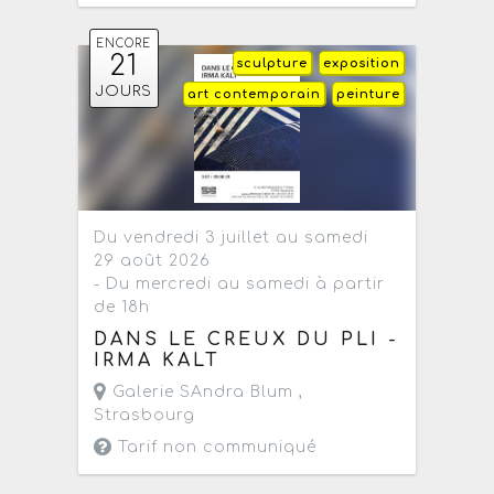
ENCORE
21
sculpture
exposition
JOURS
art contemporain
peinture
Du vendredi 3 juillet au samedi
29 août 2026
- Du mercredi au samedi à partir
de 18h
DANS LE CREUX DU PLI -
IRMA KALT
Galerie SAndra Blum ,
Strasbourg
Tarif non communiqué