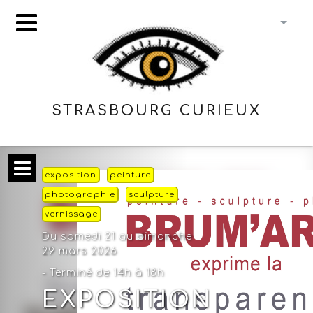
STRASBOURG CURIEUX
exposition
peinture
photographie
sculpture
vernissage
Du samedi 21 au dimanche
29 mars 2026
- Terminé de 14h à 18h
EXPOSITION