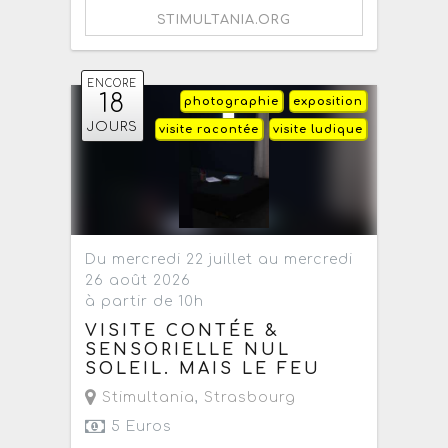
STIMULTANIA.ORG
ENCORE
18
photographie
exposition
JOURS
visite racontée
visite ludique
Du mercredi 22 juillet au mercredi
26 août 2026
à partir de 10h
VISITE CONTÉE &
SENSORIELLE NUL
SOLEIL. MAIS LE FEU
Stimultania
,
Strasbourg
5 Euros