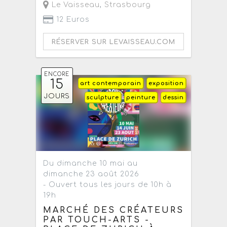
Le Vaisseau
,
Strasbourg
12 Euros
RÉSERVER SUR LEVAISSEAU.COM
ENCORE
15
art contemporain
exposition
JOURS
sculpture
peinture
dessin
Du dimanche 10 mai au
dimanche 23 août 2026
- Ouvert tous les jours de 10h à
19h
MARCHÉ DES CRÉATEURS
PAR TOUCH-ARTS -