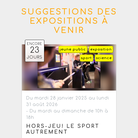
SUGGESTIONS DES
EXPOSITIONS À
VENIR
ENCORE
23
jeune public
exposition
JOURS
sport
science
Du mardi 28 janvier 2025 au lundi
31 août 2026
- Du mardi au dimanche de 10h à
18h
HORS-JEU! LE SPORT
AUTREMENT