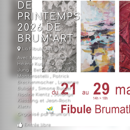
DE
PRINTEMPS
2026 DE
BRUM’ART
La Fibule
,
Brumath
Avec Marcelle Diemer ,
Hélène Kuchler , Daniel
Jung , Betty Bergthold-
Monterastelli , Patrick
Brechenmacher , Lucienne
Buliard , Simone Burger ,
Nadine Kientz , Solange
Kiessling et Jean-Roch
Klethi
Organisé par Brum'art
Entrée libre