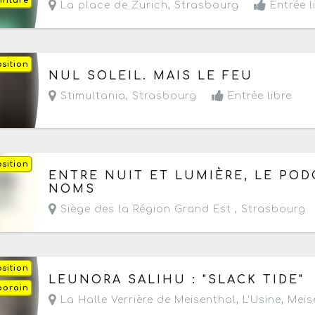
inture
La place de Zurich
,
Strasbourg
Entrée l
sition
Du vendredi 22 mai au samedi 5 septembre 20
NUL SOLEIL. MAIS LE FEU
- Du mercredi au samedi de 14h à 18h30
Stimultania
,
Strasbourg
Entrée libre
sition
Du lundi 15 juin au vendredi 28 août 2026
de 0
ENTRE NUIT ET LUMIÈRE, LE PO
- Prochaine date le jeudi 6 août 2026
NOMS
Siège des la Région Grand Est ,
Strasbourg
sition
Du samedi 27 juin au dimanche 20 septembre 
LEUNORA SALIHU : "SLACK TIDE"
porain
- Du mardi au dimanche de 14h à 18h
La Halle Verrière de Meisenthal
, L'Usine,
Meis