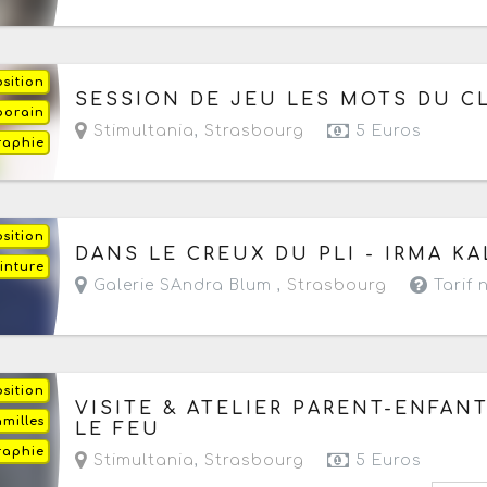
sition
Du mardi 30 juin au mardi 25 août 2026
à part
SESSION DE JEU LES MOTS DU C
porain
Stimultania
,
Strasbourg
5 Euros
raphie
sition
Du vendredi 3 juillet au samedi 29 août 2026
DANS LE CREUX DU PLI - IRMA KA
inture
- Du mercredi au samedi à partir de 18h
Galerie SAndra Blum ,
Strasbourg
Tarif
sition
Du mercredi 22 juillet au mercredi 19 août 2026
VISITE & ATELIER PARENT-ENFANT
amilles
- Prochaine date le mercredi 12 août 2026
LE FEU
raphie
Stimultania
,
Strasbourg
5 Euros