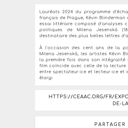
Lauréats 2024 du programme d’échan
français de Prague, Kévin Blinderman 
essai littéraire composé d’analyses cr
politiques de Milena Jesenská (189
destinataire des plus belles lettres d
À l’occasion des cent ans de la par
Milena Jesenská, les artistes Kévin B
la première fois dans son intégralit
film coïncide avec celle de la lecture i
entre spectateur·ice et lecteur·ice et
élargi.
HTTPS://CEAAC.ORG/FR/EXP
DE-LA
PARTAGER