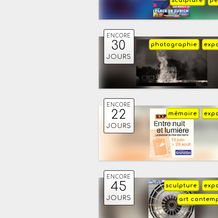
sculpture
pe
ENCORE
30
photographie
expo
JOURS
ENCORE
22
mémoire
expo
JOURS
ENCORE
45
sculpture
expo
JOURS
art contem