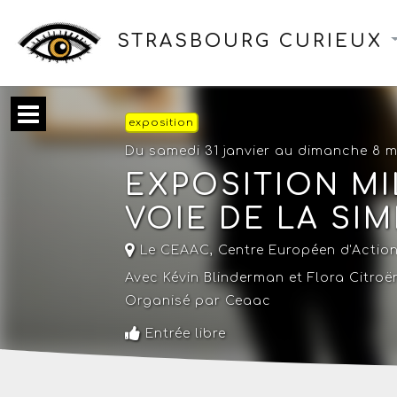
STRASBOURG CURIEUX
exposition
Du samedi 31 janvier au dimanche 8 
EXPOSITION MI
VOIE DE LA SIM
Le CEAAC, Centre Européen d'Action
Avec Kévin Blinderman et Flora Citroë
Organisé par Ceaac
Entrée libre