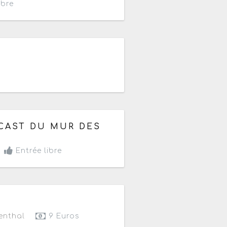
ibre
26
7h30 à 17h30
DCAST DU MUR DES
Entrée libre
2026
enthal
9 Euros