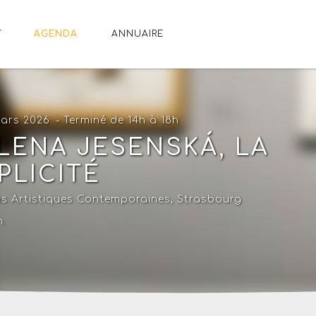
AGENDA
ANNUAIRE
mars 2026
- Terminé de 14h à 18h
LENA JESENSKÁ, LA
PLICITÉ
s Artistiques Contemporaines
,
Strasbourg
n