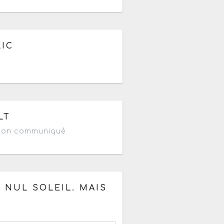
ir de 18h
LIC
LT
 non communiqué
à partir de 14h
 NUL SOLEIL. MAIS