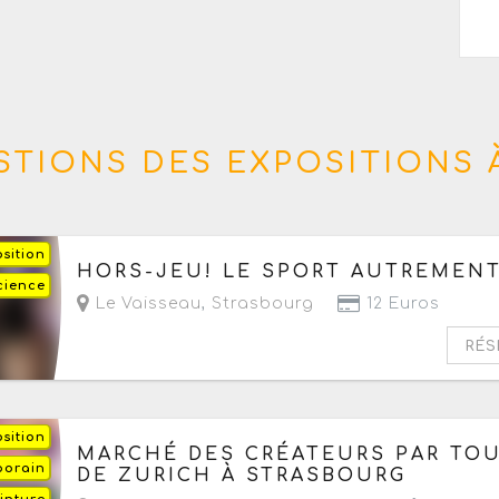
TIONS DES EXPOSITIONS 
sition
Du mardi 28 janvier 2025 au lundi 31 août 2026
HORS-JEU! LE SPORT AUTREMEN
cience
- Du mardi au dimanche de 10h à 18h
Le Vaisseau
,
Strasbourg
12 Euros
RÉS
sition
Du dimanche 10 mai au dimanche 23 août 202
MARCHÉ DES CRÉATEURS PAR TOU
porain
- Ouvert tous les jours de 10h à 19h
DE ZURICH À STRASBOURG