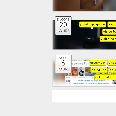
ENCORE
20
photographie
expo
JOURS
visite 
visite r
ENCORE
6
estampe
expo
JOURS
peinture
scu
art contem