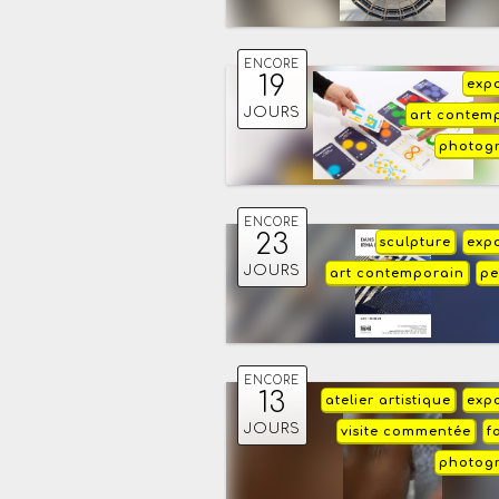
ENCORE
19
expo
JOURS
art contem
photog
ENCORE
23
sculpture
expo
JOURS
art contemporain
pe
ENCORE
13
atelier artistique
expo
JOURS
visite commentée
f
photog