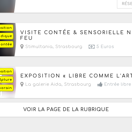
RÉS
sition
Du mercredi 22 juillet au mercredi 26 août 2026
VISITE CONTÉE & SENSORIELLE N
ludique
FEU
acontée
Stimultania
,
Strasbourg
5 Euros
sition
Du jeudi 23 juillet au mercredi 12 août 2026
de 
EXPOSITION « LIBRE COMME L’ART
lpture
La galerie Aida
,
Strasbourg
Entrée libre
porain
VOIR LA PAGE DE LA RUBRIQUE