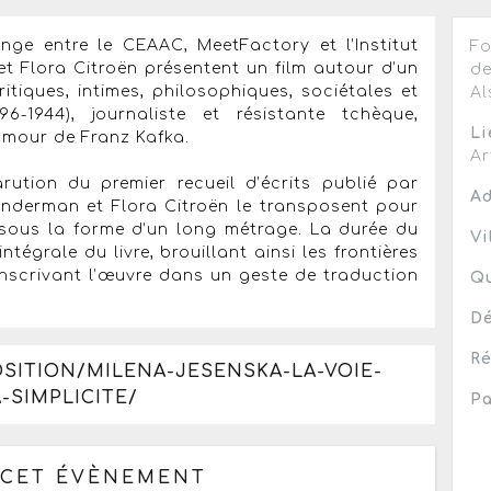
ge entre le CEAAC, MeetFactory et l’Institut
Fo
et Flora Citroën présentent un film autour d’un
de
itiques, intimes, philosophiques, sociétales et
Al
6-1944), journaliste et résistante tchèque,
Li
’amour de Franz Kafka.
Ar
ution du premier recueil d’écrits publié par
Ad
linderman et Flora Citroën le transposent pour
é sous la forme d’un long métrage. La durée du
Vi
ntégrale du livre, brouillant ainsi les frontières
 inscrivant l’œuvre dans un geste de traduction
Qu
Dé
Ré
OSITION/MILENA-JESENSKA-LA-VOIE-
-SIMPLICITE/
Pa
 CET ÉVÈNEMENT