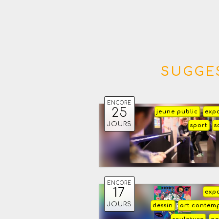
SUGGES
ENCORE
25
jeune public
expo
JOURS
sport
s
ENCORE
17
expo
JOURS
dessin
art contem