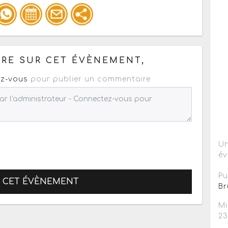
pour un : mail / forum / réseau social
RE SUR CET ÉVÈNEMENT,
z-vous
pour publier un commentaire
Un
év
Pu
R CET ÉVÈNEMENT
Br
Mi
2