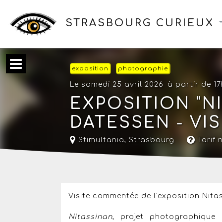
STRASBOURG CURIEUX
exposition
photographie
Le samedi 25 avril 2026
à partir de 1
EXPOSITION "NI
DATESSEN - VI
Stimultania
,
Strasbourg
Tarif
Visite commentée de l'exposition Nita
Nitassinan
, projet photographiqu