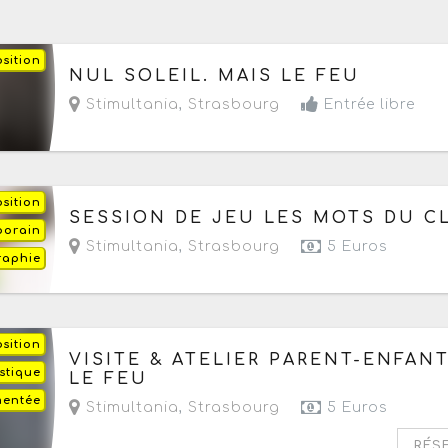
sition
Du vendredi 22 mai au samedi 5 septembre 20
NUL SOLEIL. MAIS LE FEU
- Du mercredi au samedi de 14h à 18h30
Stimultania
,
Strasbourg
Entrée libre
sition
Du mardi 30 juin au mardi 25 août 2026
à part
SESSION DE JEU LES MOTS DU C
porain
Stimultania
,
Strasbourg
5 Euros
raphie
sition
Du mercredi 22 juillet au mercredi 19 août 2026
VISITE & ATELIER PARENT-ENFANT
istique
- Prochaine date le mercredi 12 août 2026
LE FEU
mentée
Stimultania
,
Strasbourg
5 Euros
RÉS