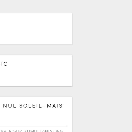
26
ir de 18h
LIC
à partir de 14h
 NUL SOLEIL. MAIS
ERVER SUR STIMULTANIA.ORG