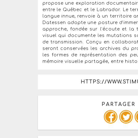
propose une exploration documentaire
entre le Québec et le Labrador. Le term
langue innue, renvoie à un territoire 
Datessen adopte une posture d’imme
approche, fondée sur l’écoute et la 
visuel qui documente les mutations soc
de transmission. Conçu en collabora
seront conservées les archives du p
les formes de représentation des pe
mémoire visuelle partagée, entre histoi
HTTPS://WWW.STIMU
PARTAGER
Copiez les infos ci-dessous 