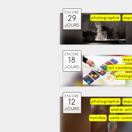
ENCORE
29
photographie
expo
JOURS
ENCORE
18
expo
JOURS
art contem
photog
ENCORE
12
photographie
expo
JOURS
atelier art
familles
visite com