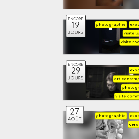
ENCORE
19
photographie
expo
JOURS
visite 
visite r
ENCORE
29
expo
JOURS
art contem
photog
visite com
27
photographie
expo
AOÛT
cer