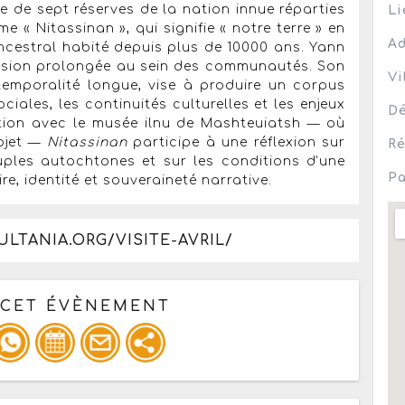
 de sept réserves de la nation innue réparties
Li
e « Nitassinan », qui signifie « notre terre » en
Ad
ancestral habité depuis plus de 10000 ans. Yann
rsion prolongée au sein des communautés. Son
Vi
temporalité longue, vise à produire un corpus
iales, les continuités culturelles et les enjeux
Dé
tion avec le musée ilnu de Mashteuiatsh — où
rojet —
Nitassinan
participe à une réflexion sur
Ré
uples autochtones et sur les conditions d’une
Pa
re, identité et souveraineté narrative.
LTANIA.ORG/VISITE-AVRIL/
 CET ÉVÈNEMENT
pour un : mail / forum / réseau social