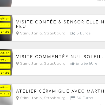
sition
Du mercredi 22 juillet au mercredi 26 août 2026
VISITE CONTÉE & SENSORIELLE N
ludique
FEU
acontée
Stimultania
,
Strasbourg
5 Euros
sition
Du samedi 25 juillet au samedi 5 septembre 20
VISITE COMMENTÉE NUL SOLEIL.
porain
- Prochaine date le samedi 29 août 2026
Stimultania
,
Strasbourg
Entrée libre
raphie
mentée
sition
Le jeudi 27 août 2026
à partir de 18h
ATELIER CÉRAMIQUE AVEC MARTH
amique
Stimultania
,
Strasbourg
30 Euros