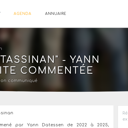
AGENDA
ANNUAIRE
7h
TASSINAN" - YANN
SITE COMMENTÉE
 non communiqué
ssinan
Ré
ex
e mené par Yann Datessen de 2022 à 2025,