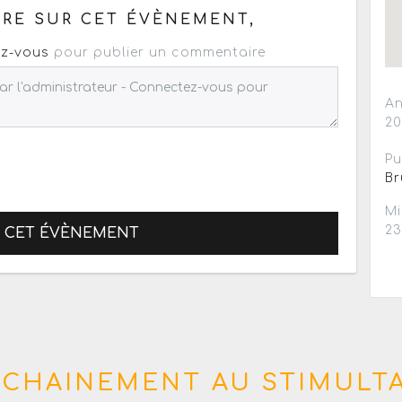
RE SUR CET ÉVÈNEMENT,
z-vous
pour publier un commentaire
An
2
Pu
Br
Mi
2
R CET ÉVÈNEMENT
CHAINEMENT AU STIMULT