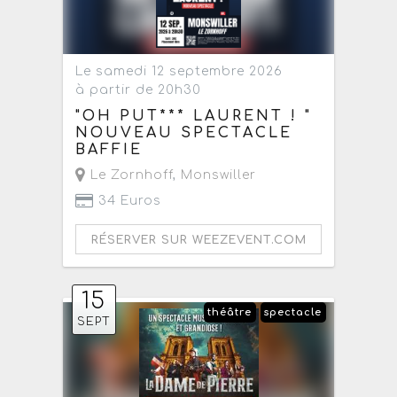
Le samedi 12 septembre 2026
à partir de 20h30
"OH PUT*** LAURENT ! "
NOUVEAU SPECTACLE
BAFFIE
Le Zornhoff
,
Monswiller
34 Euros
RÉSERVER SUR WEEZEVENT.COM
15
théâtre
spectacle
SEPT