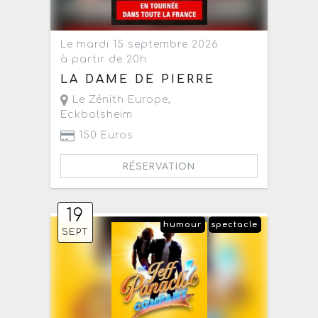
Le mardi 15 septembre 2026
à partir de 20h
LA DAME DE PIERRE
Le Zénith Europe
,
Eckbolsheim
150 Euros
RÉSERVATION
19
humour
spectacle
SEPT