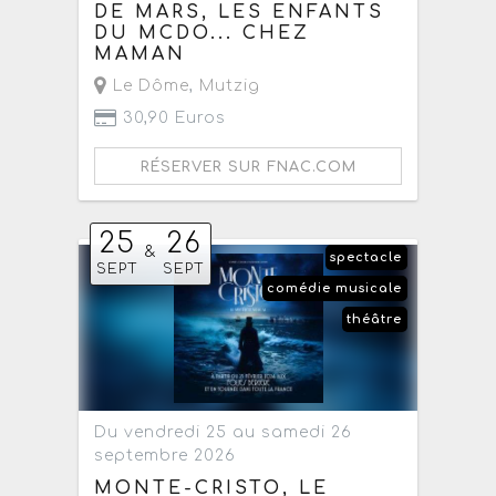
DE MARS, LES ENFANTS
DU MCDO... CHEZ
MAMAN
Le Dôme
,
Mutzig
30,90 Euros
RÉSERVER SUR FNAC.COM
25
26
&
spectacle
SEPT
SEPT
comédie musicale
théâtre
Du vendredi 25 au samedi 26
septembre 2026
MONTE-CRISTO, LE