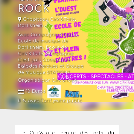
ROCK
Chapiteau Cirk’&Toile,
Dorlisheim
Avec Compagnie Chaipu,
Ecole de musique de
Dorlisheim, Ecole de
Cirk’&Toile, Compagnie
C’est ça! , Compagnie
Balades Perdues et Groupe
de musique STATION7
Organisé par Cirk’&Toile
13 Euros
8 € avec
Tarif jeune public
Le Cirk’&Toile, centre des arts du