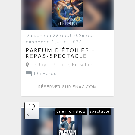
Du samedi 29 août 2026 au
dimanche 4 juillet 2027
PARFUM D'ÉTOILES -
REPAS-SPECTACLE
Le Royal Palace
,
Kirrwiller
108 Euros
RÉSERVER SUR FNAC.COM
12
one man show
spectacle
SEPT