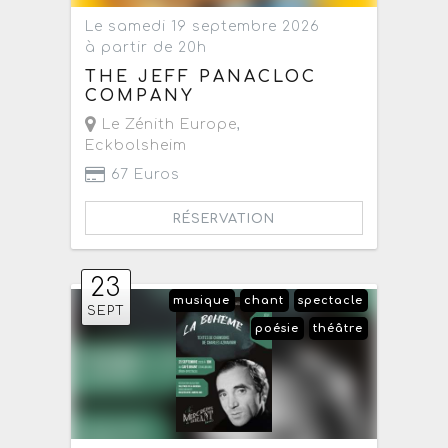
Le samedi 19 septembre 2026
à partir de 20h
THE JEFF PANACLOC
COMPANY
Le Zénith Europe
,
Eckbolsheim
67 Euros
RÉSERVATION
23
musique
chant
spectacle
SEPT
poésie
théâtre