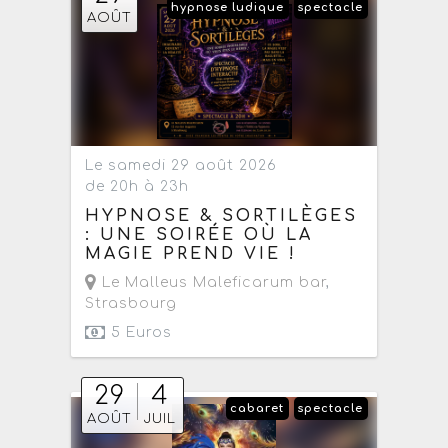
hypnose ludique
spectacle
AOÛT
Le samedi 29 août 2026
de 20h à 23h
HYPNOSE & SORTILÈGES
: UNE SOIRÉE OÙ LA
MAGIE PREND VIE !
Le Malleus Maleficarum bar
,
Strasbourg
5 Euros
29
4
cabaret
spectacle
AOÛT
JUIL