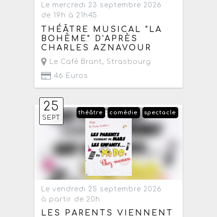
Le mercredi 23 septembre 2026
de 19h à 21h45
THÉÂTRE MUSICAL "LA
BOHÈME" D'APRÈS
CHARLES AZNAVOUR
Le Café Brant
,
Strasbourg
46 Euros
25
théâtre
comédie
spectacle
SEPT
Le vendredi 25 septembre 2026
à partir de 20h
LES PARENTS VIENNENT