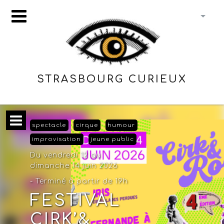
STRASBOURG CURIEUX
spectacle
cirque
humour
improvisation
jeune public
Du vendredi 12 au
dimanche 14 juin 2026
- Terminé à partir de 19h
FESTIVAL
CIRK’&