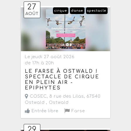
27
cirque
danse
spectacle
AOÛT
Le jeudi 27 août 2026
de 17h à 20h
LE FARSE À OSTWALD !
SPECTACLE DE CIRQUE
EN PLEIN AIR -
EPIPHYTES
COSEC, 8 rue des Lilas, 67540
Ostwald ,
Ostwald
Entrée libre
Farse
29