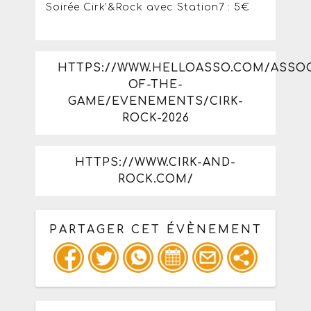
Soirée Cirk’&Rock avec Station7 : 5€
HTTPS://WWW.HELLOASSO.COM/ASSOC
OF-THE-
GAME/EVENEMENTS/CIRK-
ROCK-2026
HTTPS://WWW.CIRK-AND-
ROCK.COM/
PARTAGER CET ÉVÈNEMENT
Copiez les infos ci-dessous pour un
: mail / forum / réseau social