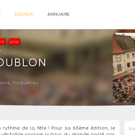
AGENDA
ANNUAIRE
ce
pop
6
HOUBLON
tions, Haguenau
rythme de la fête ! Pour sa 65ème édition, le
Li
n véritable voyage autour du monde porté par