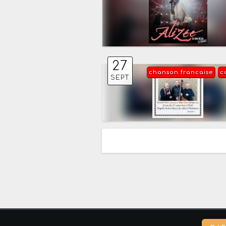
27
chanson francaise
c
SEPT