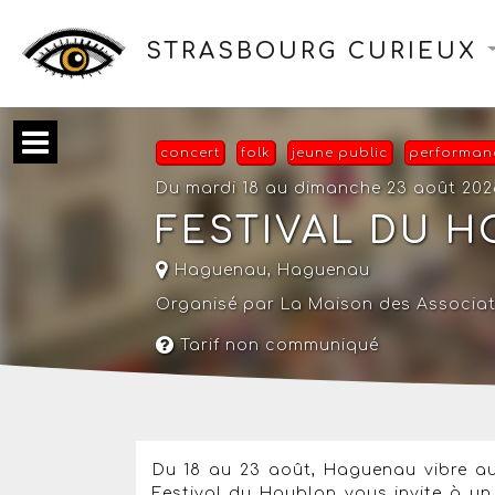
STRASBOURG CURIEUX
concert
folk
jeune public
performan
Du mardi 18 au dimanche 23 août 202
FESTIVAL DU 
Haguenau,
Haguenau
Organisé par La Maison des Associa
Tarif non communiqué
Du 18 au 23 août, Haguenau vibre au 
Festival du Houblon vous invite à u