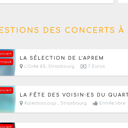
ESTIONS DES CONCERTS À 
oncert
Le dimanche 16 août 2026
de 12h à 23h
LA SÉLECTION DE L'APREM
onique
L'Orée 85
,
Strasbourg
7 Euros
oncert
Le vendredi 4 septembre 2026
de 19h à 23h
LA FÊTE DES VOISIN·ES DU QUAR
Kaleidoscoop ,
Strasbourg
Entrée libre
oncert