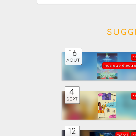
SUGG
16
c
AOÛT
musique électr
4
c
SEPT
12
métal
c