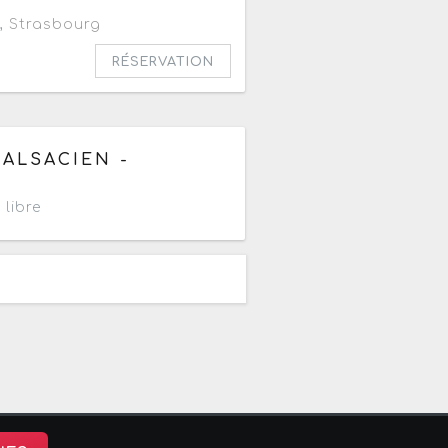
,
Strasbourg
RÉSERVATION
5h30
ALSACIEN -
 libre