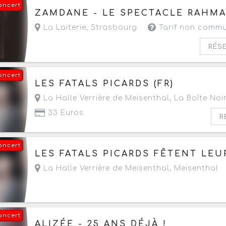
oncert
Le samedi 26 septembre 2026
à partir de 19h3
ZAMDANE - LE SPECTACLE RAHM
La Laiterie
,
Strasbourg
Tarif non comm
RÉS
oncert
Le samedi 26 septembre 2026
à partir de 20h
LES FATALS PICARDS (FR)
La Halle Verrière de Meisenthal
, La Boîte Noi
33 Euros
R
oncert
Le samedi 26 septembre 2026
à partir de 20h
LES FATALS PICARDS FÊTENT LEU
La Halle Verrière de Meisenthal
,
Meisenthal
oncert
Le samedi 26 septembre 2026
à partir de 20h
ALIZÉE - 25 ANS DÉJÀ !