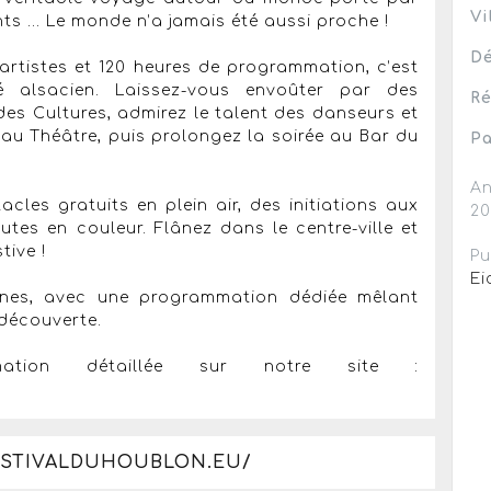
Vi
ts ... Le monde n’a jamais été aussi proche !
Dé
 artistes et 120 heures de programmation, c’est
té alsacien. Laissez-vous envoûter par des
Ré
des Cultures, admirez le talent des danseurs et
au Théâtre, puis prolongez la soirée au Bar du
Pa
An
les gratuits en plein air, des initiations aux
2
es en couleur. Flânez dans le centre-ville et
stive !
Pu
Ei
jeunes, avec une programmation dédiée mêlant
e découverte.
mation détaillée sur notre site :
ESTIVALDUHOUBLON.EU/