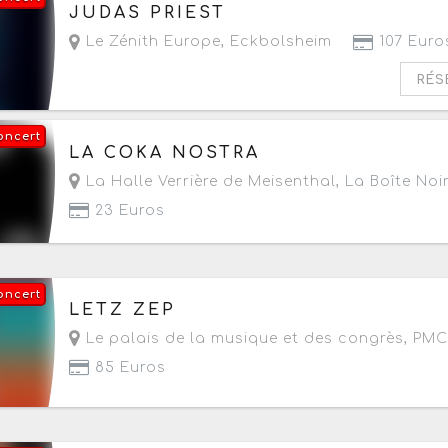
Le samedi 12 septembre 2026
à partir de 19h3
JUDAS PRIEST
Le Zénith Europe
,
Eckbolsheim
107 Euro
RÉS
oncert
Le samedi 12 septembre 2026
à partir de 20h
LA COKA NOSTRA
La Halle Verrière de Meisenthal
, La Boîte Noi
23 Euros
oncert
Le jeudi 24 septembre 2026
à partir de 20h
LETZ ZEP
Le palais de la musique et des congrès, PMC
85 Euros