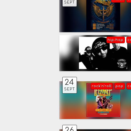
SEPT
hip-hop
c
24
rock'n'roll
pop
c
SEPT
26