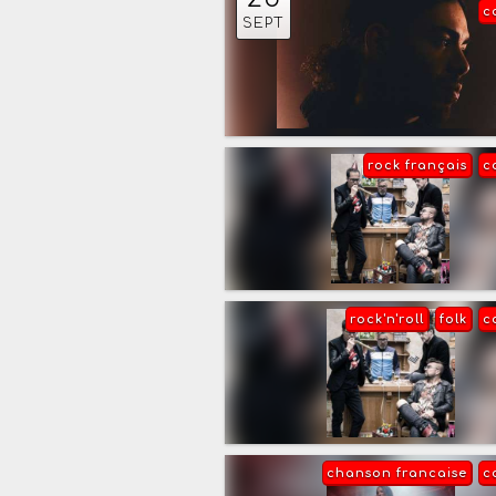
c
SEPT
rock français
c
rock'n'roll
folk
c
chanson francaise
c