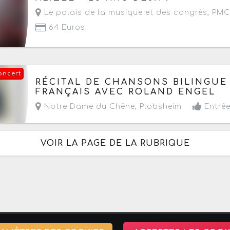
Le palais de la musique et des congrès, PMC
64 Euros
oncert
Le dimanche 27 septembre 2026
à partir de 1
RÉCITAL DE CHANSONS BILINGUE 
FRANÇAIS AVEC ROLAND ENGEL
Notre Dame du Chêne
,
Plobsheim
Entrée
VOIR LA PAGE DE LA RUBRIQUE