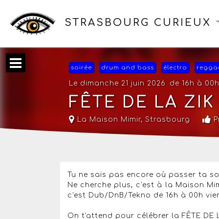
STRASBOURG CURIEUX
soirée
drum and bass
électro
regga
Le dimanche 21 juin 2026
de 16h à 00
FÊTE DE LA ZIK
La Maison Mimir
,
Strasbourg
Pr
Tu ne sais pas encore où passer ta so
Ne cherche plus, c'est à la Maison Mi
c'est Dub/DnB/Tekno de 16h à 00h vien
On t'attend pour célébrer la FÊTE DE 