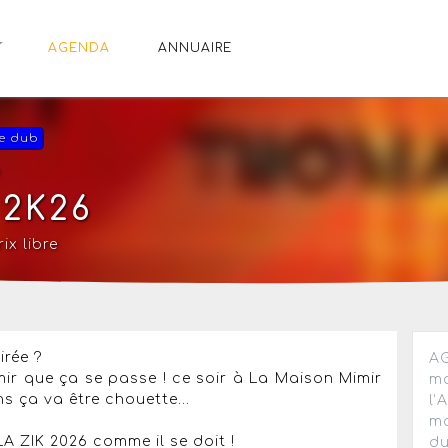
AGENDA
ANNUAIRE
e dub
h
 2K26
ix libre
irée ?
AG
mir que ça se passe ! ce soir à La Maison Mimir
ma
s ça va être chouette...
l’
ma
LA ZIK 2026 comme il se doit !
du