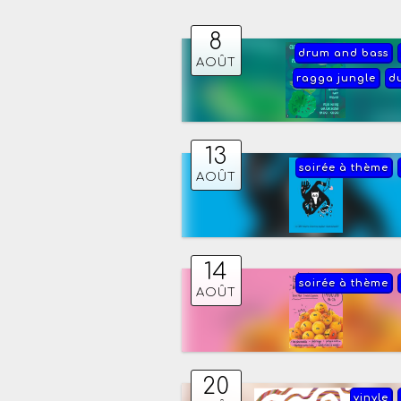
8
drum and bass
AOÛT
ragga jungle
d
13
soirée à thème
AOÛT
14
soirée à thème
AOÛT
20
vinyle