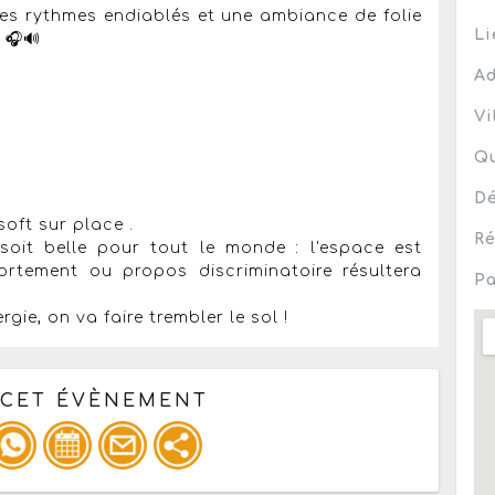
es rythmes endiablés et une ambiance de folie
Li
 🎧🔊
Ad
Vi
Qu
Dé
soft sur place .
Ré
soit belle pour tout le monde : l'espace est
ortement ou propos discriminatoire résultera
Pa
gie, on va faire trembler le sol !
 CET ÉVÈNEMENT
pour un : mail / forum / réseau social