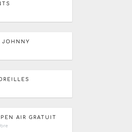
NTS
S JOHNNY
 à 01h
OREILLES
PEN AIR GRATUIT
ibre