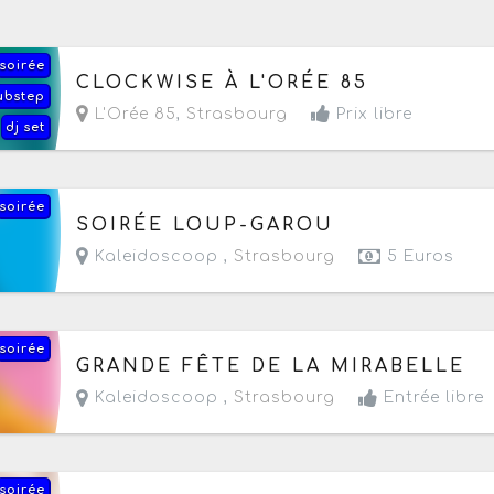
soirée
Demain, le samedi 8 août 2026
de 19h à 01h
CLOCKWISE À L'ORÉE 85
ubstep
L'Orée 85
,
Strasbourg
Prix libre
dj set
soirée
Le jeudi 13 août 2026
de 19h à 22h
SOIRÉE LOUP-GAROU
Kaleidoscoop ,
Strasbourg
5 Euros
soirée
Le vendredi 14 août 2026
de 18h à 23h
GRANDE FÊTE DE LA MIRABELLE
Kaleidoscoop ,
Strasbourg
Entrée libre
soirée