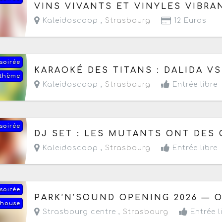
Le jeudi 20 août 2026
de 18h à 23h
VINS VIVANTS ET VINYLES VIBRA
Kaleidoscoop ,
Strasbourg
12 Euros
soirée
Le jeudi 27 août 2026
de 18h à 20h
KARAOKÉ DES TITANS : DALIDA V
 thème
Kaleidoscoop ,
Strasbourg
Entrée libre
soirée
Du vendredi 28 au samedi 29 août 2026
de 20h
DJ SET : LES MUTANTS ONT DES 
Kaleidoscoop ,
Strasbourg
Entrée libre
soirée
Le samedi 5 septembre 2026
de 15h à 22h
PARK’N’SOUND OPENING 2026 — O
house
Strasbourg centre ,
Strasbourg
Entrée l