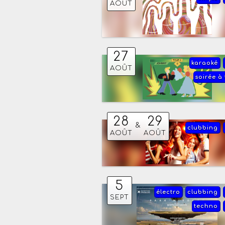
AOÛT
27
karaoké
AOÛT
soirée à
28
29
&
clubbing
AOÛT
AOÛT
5
électro
clubbing
SEPT
techno