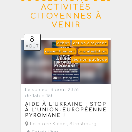
ACTIVITÉS
CITOYENNES À
VENIR
8
débat
action citoyenne
AOÛT
rassemblement
manifestation
réunion publique
Le samedi 8 août 2026
de 15h à 18h
AIDE À L’UKRAINE : STOP
À L’UNION-EUROPÉENNE
PYROMANE !
La place Kléber
,
Strasbourg