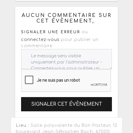
Copiez les infos ci-dessous pour un
: mail / forum / réseau social
AUCUN COMMENTAIRE SUR
CET ÉVÈNEMENT,
ou
SIGNALER UNE ERREUR
connectez-vous
pour publier un
commentaire
SIGNALER CET ÉVÈNEMENT
Lieu :
Salle polyvalente du Bon Pasteur, 12
boulevard Jean-Sébastien Bach, 67000