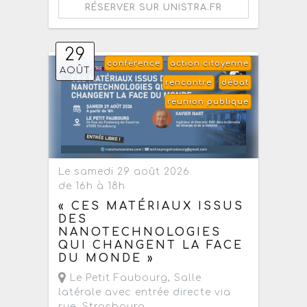
RÉSERVER SUR UNISTRA.FR
29
conférence
action citoyenne
AOÛT
rencontre
débat
réunion publique
Le samedi 29 août 2026
de 16h à 18h
« CES MATÉRIAUX ISSUS
DES
NANOTECHNOLOGIES
QUI CHANGENT LA FACE
DU MONDE »
Le Petit Faubourg
, Salle
latérale avec entrée directe via
rue,
Strasbourg