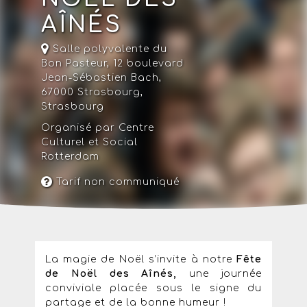
AÎNÉS
Salle polyvalente du
Bon Pasteur, 12 boulevard
Jean-Sébastien Bach,
67000 Strasbourg,
Strasbourg
Organisé par Centre
Culturel et Social
Rotterdam
Tarif non communiqué
La magie de Noël s’invite à notre
Fête
de Noël des Aînés,
une journée
conviviale placée sous le signe du
partage et de la bonne humeur !