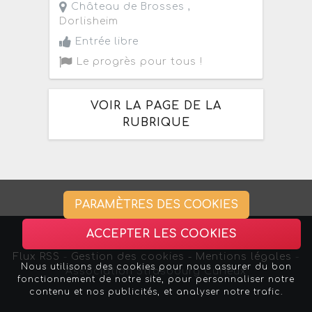
Château de Brosses ,
Dorlisheim
Entrée libre
Le progrès pour tous !
VOIR LA PAGE DE LA
RUBRIQUE
PARAMÈTRES DES COOKIES
ACCEPTER LES COOKIES
Flux RSS
-
Gestion des cookies -
Mentions légales
-
Nous utilisons des cookies pour nous assurer du bon
Association Strasbourg Curieux
fonctionnement de notre site, pour personnaliser notre
contenu et nos publicités, et analyser notre trafic.