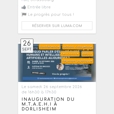
Entrée libre
Le progrès pour tous !
RÉSERVER SUR LUMA.COM
26
conférence
action citoyenne
SEPT
rencontre
débat
réunion publique
Le samedi 26 septembre 2026
de 16h30 à 17h30
INAUGURATION DU
M.T.A.E.H.I À
DORLISHEIM