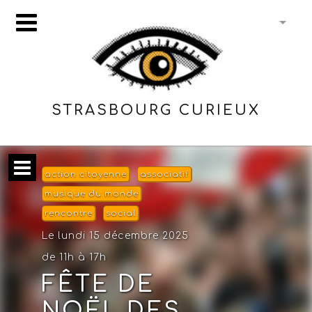
STRASBOURG CURIEUX
action citoyenne
associatif
musique du monde
rencontre
social
Le lundi 15 décembre 2025
de 11h à 17h
FÊTE DE
NOËL DES