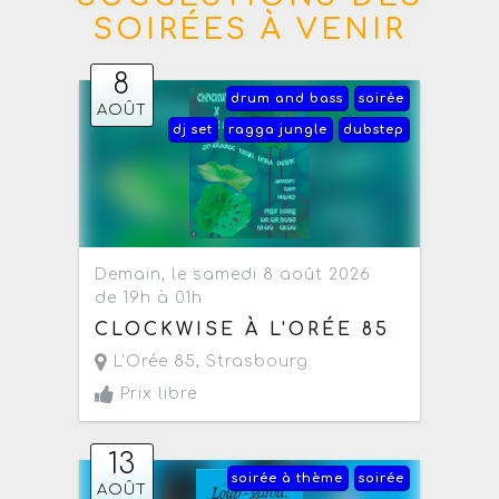
SOIRÉES À VENIR
8
drum and bass
soirée
AOÛT
dj set
ragga jungle
dubstep
Demain, le samedi 8 août 2026
de 19h à 01h
CLOCKWISE À L'ORÉE 85
L'Orée 85
,
Strasbourg
Prix libre
13
soirée à thème
soirée
AOÛT