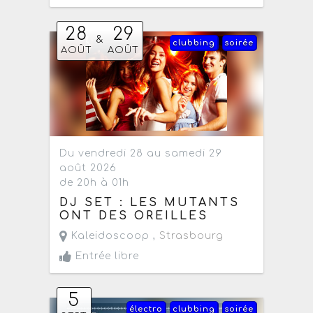
28
29
&
clubbing
soirée
AOÛT
AOÛT
Du vendredi 28 au samedi 29
août 2026
de 20h à 01h
DJ SET : LES MUTANTS
ONT DES OREILLES
Kaleidoscoop ,
Strasbourg
Entrée libre
5
électro
clubbing
soirée