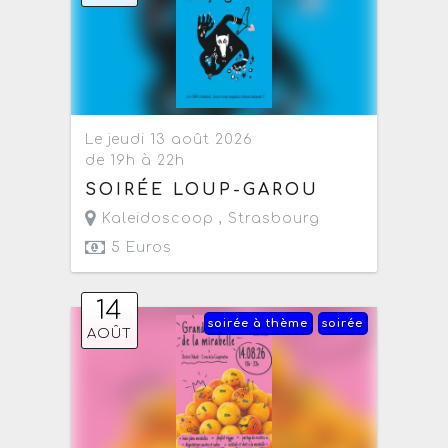
Le jeudi 13 août 2026
de 19h à 22h
SOIRÉE LOUP-GAROU
Kaleidoscoop ,
Strasbourg
5 Euros
14
soirée à thème
soirée
AOÛT