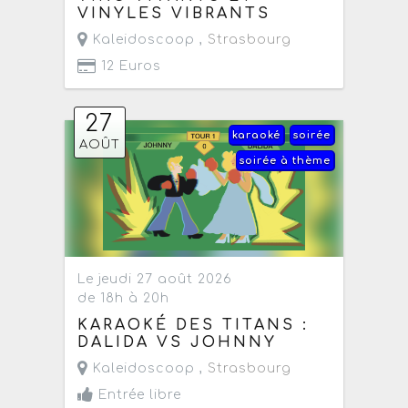
VINYLES VIBRANTS
Kaleidoscoop ,
Strasbourg
12 Euros
27
karaoké
soirée
AOÛT
soirée à thème
Le jeudi 27 août 2026
de 18h à 20h
KARAOKÉ DES TITANS :
DALIDA VS JOHNNY
Kaleidoscoop ,
Strasbourg
Entrée libre