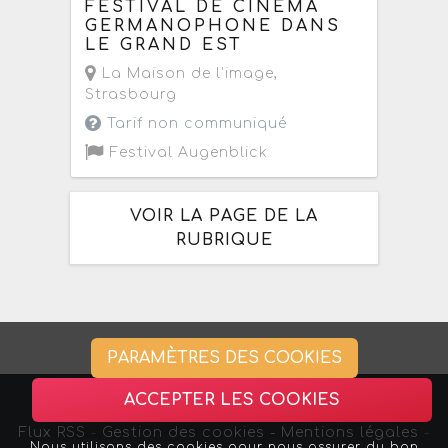
FESTIVAL DE CINÉMA
GERMANOPHONE DANS
LE GRAND EST
La Maison de l'image
,
Strasbourg
Tarif non communiqué
Festival Augenblick
VOIR LA PAGE DE LA
RUBRIQUE
PARAMÈTRES DES COOKIES
ACCEPTER LES COOKIES
Flux RSS
-
Gestion des cookies -
Mentions légales
-
Nous utilisons des cookies pour nous assurer du bon