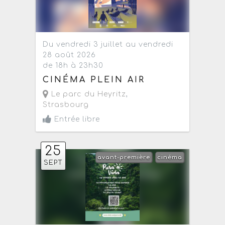
Du vendredi 3 juillet au vendredi
28 août 2026
de 18h à 23h30
CINÉMA PLEIN AIR
Le parc du Heyritz
,
Strasbourg
Entrée libre
25
avant-première
cinéma
SEPT