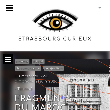
STRASBOURG CURIEUX
cinéma
débat
documentaire
projection
Du mercredi 3 au
dimanche 21 juin 2026
- Terminé
FRAGMENTS
DU MAROC