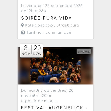
Le vendredi 25 septembre 2026
de 19h à 23h
SOIRÉE PURA VIDA
Kaleidoscoop ,
Strasbourg
Tarif non communiqué
3
20
cinéma
NOV
NOV
Du mardi 3 au vendredi 20
novembre 2026
à partir de minuit
FESTIVAL AUGENBLICK -