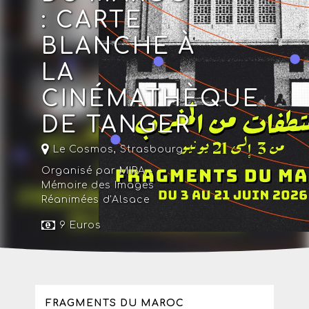
: CARTE
BLANCHE À
LA
CINÉMATHÈQUE
DE TANGER
Le Cosmos
,
Strasbourg
Organisé par MIRA -
Mémoire des Images
Réanimées d'Alsace
9 Euros
FRAGMENTS DU MAROC