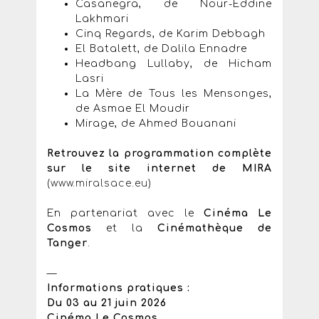
Casanegra, de Nour-Eddine
Lakhmari
Cinq Regards, de Karim Debbagh
El Batalett, de Dalila Ennadre
Headbang Lullaby, de Hicham
Lasri
La Mère de Tous les Mensonges,
de Asmae El Moudir
Mirage, de Ahmed Bouanani
Retrouvez la programmation complète
sur le site internet de MIRA
(
www.miralsace.eu
)
En partenariat avec le
Cinéma Le
Cosmos
et la
Cinémathèque de
Tanger
.
—
Informations pratiques :
Du 03 au 21 juin 2026
Cinéma Le Cosmos