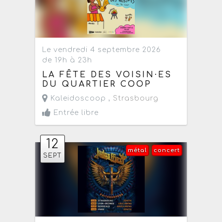
Le vendredi 4 septembre 2026
de 19h à 23h
LA FÊTE DES VOISIN·ES
DU QUARTIER COOP
Kaleidoscoop ,
Strasbourg
Entrée libre
12
métal
concert
SEPT