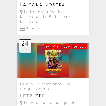
LA COKA NOSTRA
La Halle Verrière de
Meisenthal
, La Boîte Noire,
Meisenthal
23 Euros
24
rock'n'roll
pop
concert
SEPT
Le jeudi 24 septembre 2026
à partir de 20h
LETZ ZEP
Le palais de la musique et