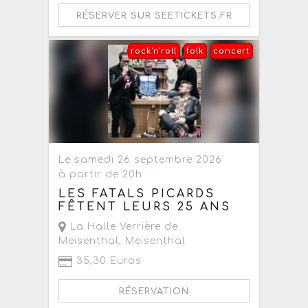
RÉSERVER SUR SEETICKETS.FR
rock'n'roll
folk
concert
Le samedi 26 septembre 2026
à partir de 20h
LES FATALS PICARDS
FÊTENT LEURS 25 ANS
La Halle Verrière de
Meisenthal
,
Meisenthal
35,30 Euros
RÉSERVATION