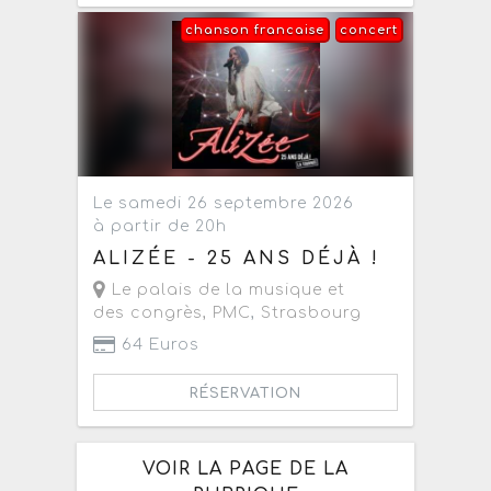
chanson francaise
concert
Le samedi 26 septembre 2026
à partir de 20h
ALIZÉE - 25 ANS DÉJÀ !
Le palais de la musique et
des congrès, PMC
,
Strasbourg
64 Euros
RÉSERVATION
VOIR LA PAGE DE LA