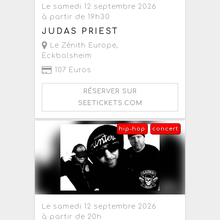
Le samedi 12 septembre 2026
à partir de 19h30
JUDAS PRIEST
Le Zénith Europe
,
Eckbolsheim
107 Euros
RÉSERVER SUR
SEETICKETS.COM
hip-hop
concert
Le samedi 12 septembre 2026
à partir de 20h