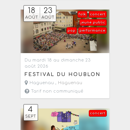
18
23
folk
concert
AOÛT
AOÛT
jeune public
pop
performance
Du mardi 18 au dimanche 23
août 2026
FESTIVAL DU HOUBLON
Haguenau ,
Haguenau
Tarif non communiqué
4
concert
SEPT