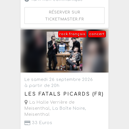
RÉSERVER SUR
TICKETMASTER.FR
rock français
concert
Le samedi 26 septembre 2026
à partir de 20h
LES FATALS PICARDS (FR)
La Halle Verrière de
Meisenthal
, La Boîte Noire,
Meisenthal
33 Euros