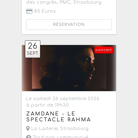
des congrès, PMC
,
Strasbourg
85 Euros
RÉSERVATION
26
concert
SEPT
Le samedi 26 septembre 2026
à partir de 19h30
ZAMDANE - LE
SPECTACLE RAHMA
La Laiterie
,
Strasbourg
Tarif non communiqué