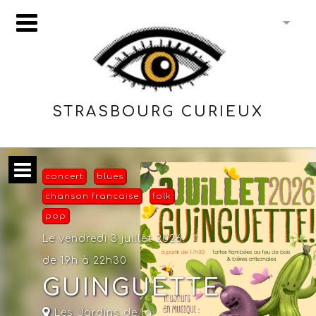
STRASBOURG CURIEUX
concert
blues
chanson francaise
folk
pop
Le vendredi 3 juillet 2026
de 19h à 22h30
GUINGUETTE
Les Jardins de la