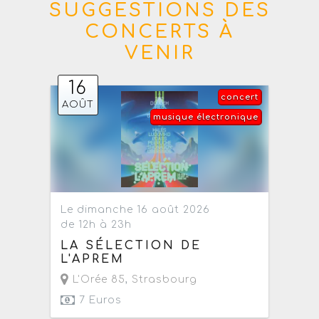
SUGGESTIONS DES
CONCERTS À
VENIR
16
concert
AOÛT
musique électronique
Le dimanche 16 août 2026
de 12h à 23h
LA SÉLECTION DE
L'APREM
L'Orée 85
,
Strasbourg
7 Euros