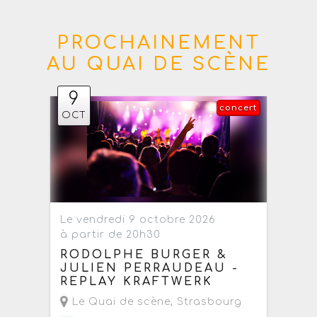
PROCHAINEMENT
AU QUAI DE SCÈNE
9
concert
OCT
Le vendredi 9 octobre 2026
à partir de 20h30
RODOLPHE BURGER &
JULIEN PERRAUDEAU -
REPLAY KRAFTWERK
Le Quai de scène
,
Strasbourg