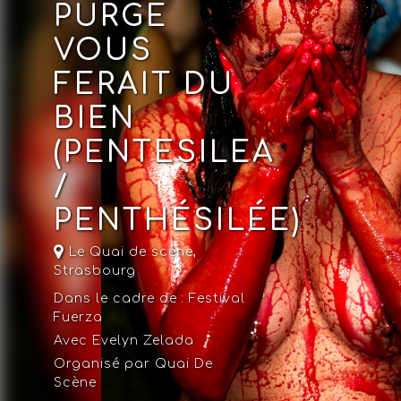
PURGE
VOUS
FERAIT DU
BIEN
(PENTESILEA
/
PENTHÉSILÉE)
Le Quai de scène
,
Strasbourg
Dans le cadre de :
Festival
Fuerza
Avec Evelyn Zelada
Organisé par Quai De
Scène