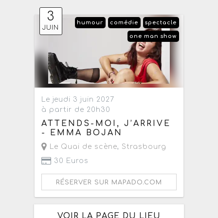
3
humour
comédie
spectacle
JUIN
one man show
Le jeudi 3 juin 2027
à partir de 20h30
ATTENDS-MOI, J’ARRIVE
- EMMA BOJAN
Le Quai de scène
,
Strasbourg
30 Euros
RÉSERVER SUR MAPADO.COM
VOIR LA PAGE DU LIEU