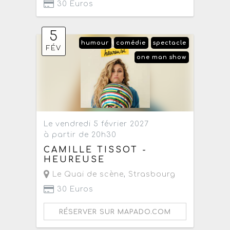
30 Euros
5
humour
comédie
spectacle
FÉV
one man show
Le vendredi 5 février 2027
à partir de 20h30
CAMILLE TISSOT -
HEUREUSE
Le Quai de scène
,
Strasbourg
30 Euros
RÉSERVER SUR MAPADO.COM