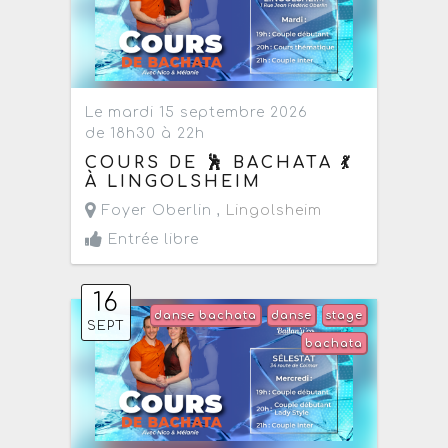
Le mardi 15 septembre 2026
de 18h30 à 22h
COURS DE 🕺 BACHATA 💃
À LINGOLSHEIM
Foyer Oberlin ,
Lingolsheim
Entrée libre
16
danse bachata
danse
stage
SEPT
bachata