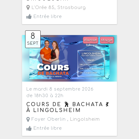
L'Orée 85
,
Strasbourg
Entrée libre
8
danse
stage
SEPT
Le mardi 8 septembre 2026
de 18h30 à 22h
COURS DE 🕺 BACHATA 💃
À LINGOLSHEIM
Foyer Oberlin ,
Lingolsheim
Entrée libre