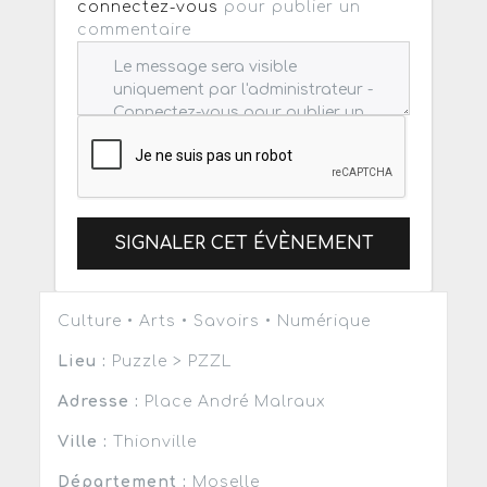
connectez-vous
pour publier un
commentaire
SIGNALER CET ÉVÈNEMENT
Culture • Arts • Savoirs • Numérique
Lieu :
Puzzle > PZZL
Adresse :
Place André Malraux
Ville :
Thionville
Département :
Moselle