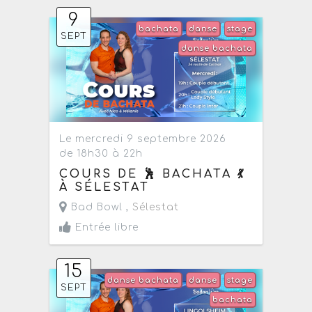
9
bachata
danse
stage
SEPT
danse bachata
Le mercredi 9 septembre 2026
de 18h30 à 22h
COURS DE 🕺 BACHATA 💃
À SÉLESTAT
Bad Bowl ,
Sélestat
Entrée libre
15
danse bachata
danse
stage
SEPT
bachata