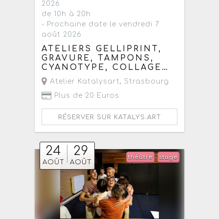
2026
de 10h à 20h
- Prochaine date le vendredi 7
août 2026
ATELIERS GELLIPRINT,
GRAVURE, TAMPONS,
CYANOTYPE, COLLAGE…
Atelier Katalysart
,
Strasbourg
Plus de 20 Euros
RÉSERVER SUR KATALYS.ART
24
29
théâtre
stage
AOÛT
AOÛT