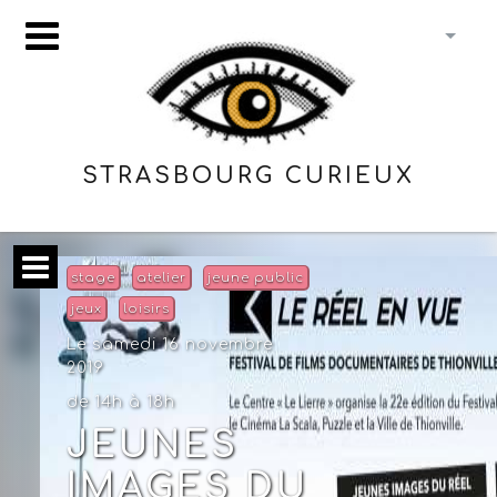
STRASBOURG CURIEUX
stage
atelier
jeune public
jeux
loisirs
Le samedi 16 novembre
2019
de 14h à 18h
JEUNES
IMAGES DU