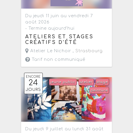
Du jeudi 11 juin au vendredi 7
août 2026
- Termine aujourd'hui
ATELIERS ET STAGES
CRÉATIFS D'ÉTÉ
Atelier Le Nichoir ,
Strasbourg
Tarif non communiqué
ENCORE
24
jeune public
atelier
stage
JOURS
peinture
Du jeudi 9 juillet au lundi 31 août