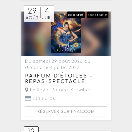
29
4
cabaret
spectacle
AOÛT
JUIL
Du samedi 29 août 2026 au
dimanche 4 juillet 2027
PARFUM D'ÉTOILES -
REPAS-SPECTACLE
Le Royal Palace
,
Kirrwiller
108 Euros
RÉSERVER SUR FNAC.COM