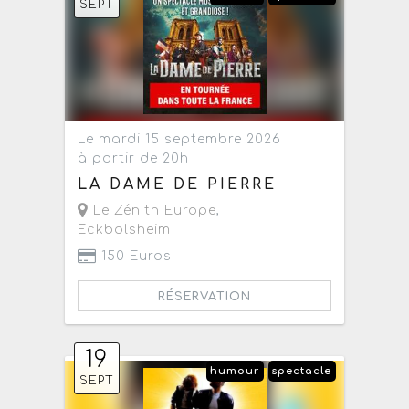
SEPT
Le mardi 15 septembre 2026
à partir de 20h
LA DAME DE PIERRE
Le Zénith Europe
,
Eckbolsheim
150 Euros
RÉSERVATION
19
humour
spectacle
SEPT