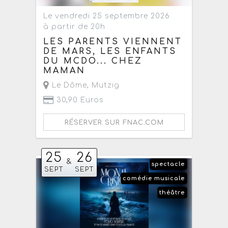
Le vendredi 25 septembre 2026
à partir de 20h
LES PARENTS VIENNENT
DE MARS, LES ENFANTS
DU MCDO... CHEZ
MAMAN
Le Dôme
,
Mutzig
30,90 Euros
RÉSERVER SUR FNAC.COM
25
26
&
spectacle
SEPT
SEPT
comédie musicale
théâtre