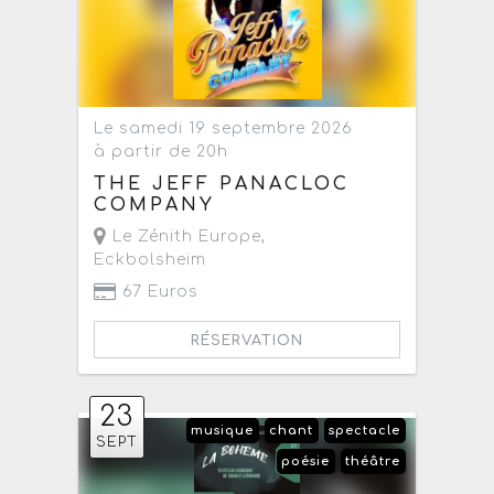
Le samedi 19 septembre 2026
à partir de 20h
THE JEFF PANACLOC
COMPANY
Le Zénith Europe
,
Eckbolsheim
67 Euros
RÉSERVATION
23
musique
chant
spectacle
SEPT
poésie
théâtre