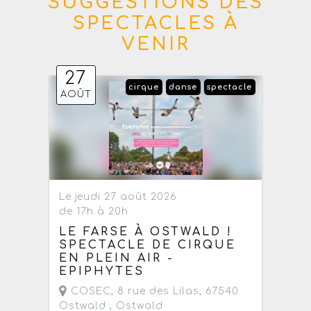
SUGGESTIONS DES
SPECTACLES À
VENIR
27
cirque
danse
spectacle
AOÛT
Le jeudi 27 août 2026
de 17h à 20h
LE FARSE À OSTWALD !
SPECTACLE DE CIRQUE
EN PLEIN AIR -
EPIPHYTES
COSEC, 8 rue des Lilas, 67540
Ostwald ,
Ostwald