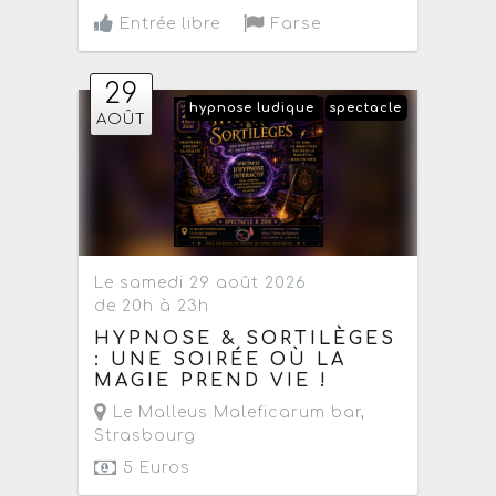
Entrée libre
Farse
29
hypnose ludique
spectacle
AOÛT
Le samedi 29 août 2026
de 20h à 23h
HYPNOSE & SORTILÈGES
: UNE SOIRÉE OÙ LA
MAGIE PREND VIE !
Le Malleus Maleficarum bar
,
Strasbourg
5 Euros