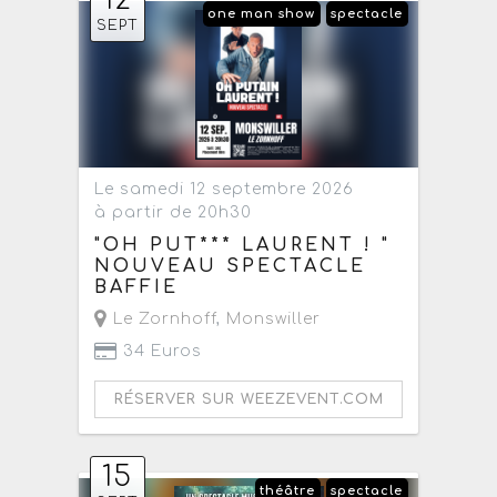
12
one man show
spectacle
SEPT
Le samedi 12 septembre 2026
à partir de 20h30
"OH PUT*** LAURENT ! "
NOUVEAU SPECTACLE
BAFFIE
Le Zornhoff
,
Monswiller
34 Euros
RÉSERVER SUR WEEZEVENT.COM
15
théâtre
spectacle