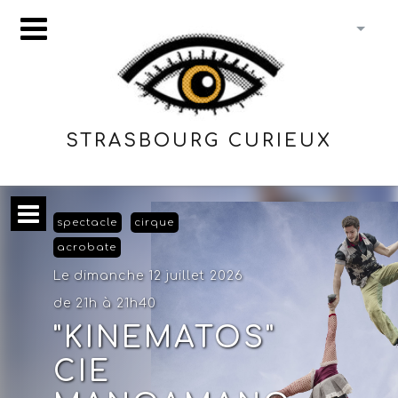
STRASBOURG CURIEUX
spectacle
cirque
acrobate
Le dimanche 12 juillet 2026
de 21h à 21h40
"KINEMATOS"
CIE