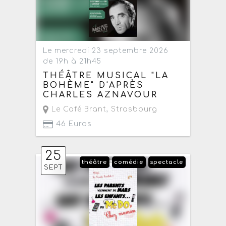
Le mercredi 23 septembre 2026
de 19h à 21h45
THÉÂTRE MUSICAL "LA
BOHÈME" D'APRÈS
CHARLES AZNAVOUR
Le Café Brant
,
Strasbourg
46 Euros
25
théâtre
comédie
spectacle
SEPT