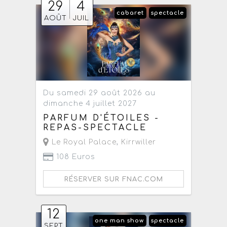
29
4
cabaret
spectacle
AOÛT
JUIL
Du samedi 29 août 2026 au
dimanche 4 juillet 2027
PARFUM D'ÉTOILES -
REPAS-SPECTACLE
Le Royal Palace
,
Kirrwiller
108 Euros
RÉSERVER SUR FNAC.COM
12
one man show
spectacle
SEPT