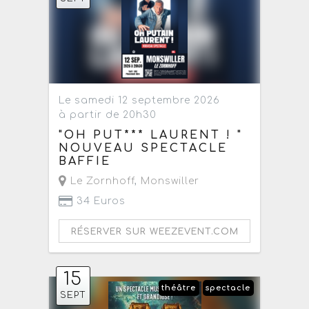
Le samedi 12 septembre 2026
à partir de 20h30
"OH PUT*** LAURENT ! "
NOUVEAU SPECTACLE
BAFFIE
Le Zornhoff
,
Monswiller
34 Euros
RÉSERVER SUR WEEZEVENT.COM
15
théâtre
spectacle
SEPT