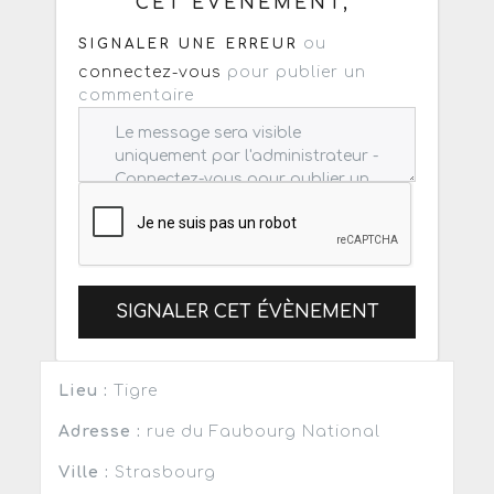
CET ÉVÈNEMENT,
ou
SIGNALER UNE ERREUR
connectez-vous
pour publier un
commentaire
SIGNALER CET ÉVÈNEMENT
Lieu :
Tigre
Adresse :
rue du Faubourg National
Ville :
Strasbourg