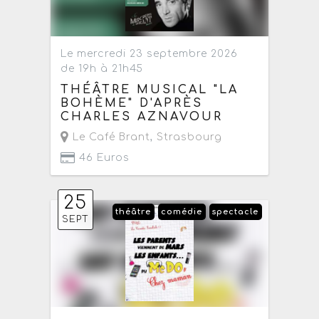
Le mercredi 23 septembre 2026
de 19h à 21h45
THÉÂTRE MUSICAL "LA
BOHÈME" D'APRÈS
CHARLES AZNAVOUR
Le Café Brant
,
Strasbourg
46 Euros
25
théâtre
comédie
spectacle
SEPT