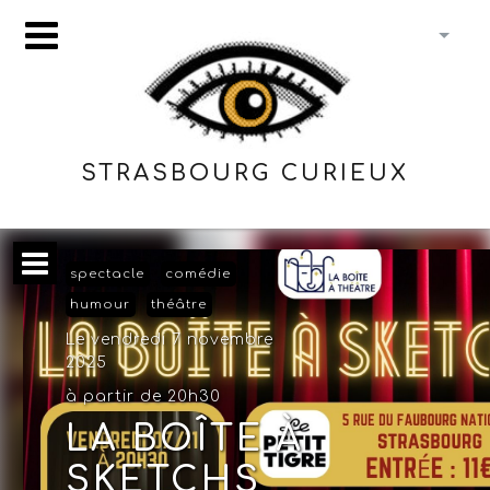
STRASBOURG CURIEUX
spectacle
comédie
humour
théâtre
Le vendredi 7 novembre
2025
à partir de 20h30
LA BOÎTE À
SKETCHS