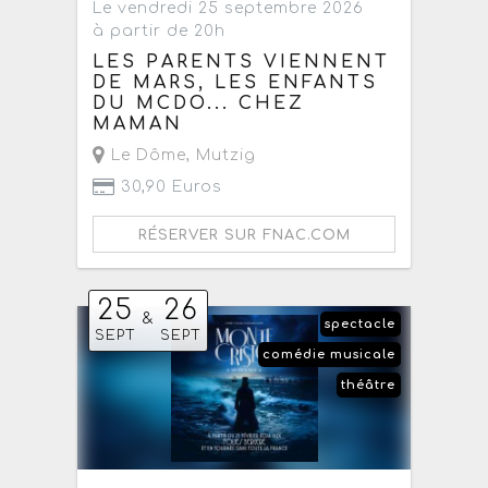
Le vendredi 25 septembre 2026
à partir de 20h
LES PARENTS VIENNENT
DE MARS, LES ENFANTS
DU MCDO... CHEZ
MAMAN
Le Dôme
,
Mutzig
30,90 Euros
RÉSERVER SUR FNAC.COM
25
26
&
spectacle
SEPT
SEPT
comédie musicale
théâtre