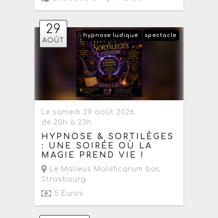
29
hypnose ludique
spectacle
AOÛT
Le samedi 29 août 2026
de 20h à 23h
HYPNOSE & SORTILÈGES
: UNE SOIRÉE OÙ LA
MAGIE PREND VIE !
Le Malleus Maleficarum bar
,
Strasbourg
5 Euros