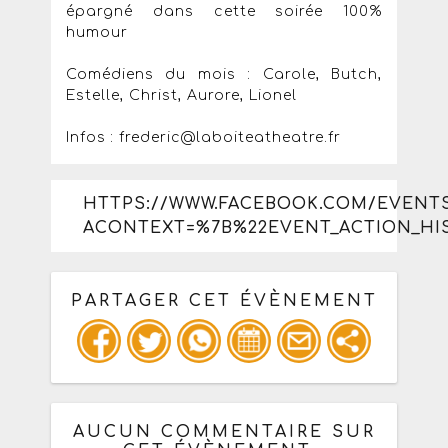
épargné dans cette soirée 100%
humour
Comédiens du mois : Carole, Butch,
Estelle, Christ, Aurore, Lionel
Infos : frederic@laboiteatheatre.fr
HTTPS://WWW.FACEBOOK.COM/EVENTS/13
ACONTEXT=%7B%22EVENT_ACTION_HI
PARTAGER CET ÉVÈNEMENT
Copiez les infos ci-dessous pour un
: mail / forum / réseau social
AUCUN COMMENTAIRE SUR