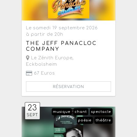
Le samedi 19 septembre 2026
à partir de 20h
THE JEFF PANACLOC
COMPANY
Le Zénith Europe
,
Eckbolsheim
67 Euros
RÉSERVATION
23
musique
chant
spectacle
SEPT
poésie
théâtre