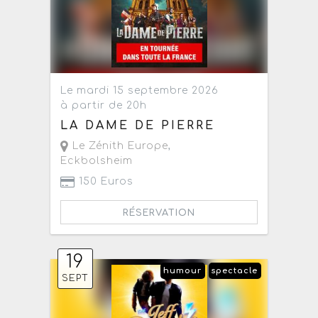
Le mardi 15 septembre 2026
à partir de 20h
LA DAME DE PIERRE
Le Zénith Europe
,
Eckbolsheim
150 Euros
RÉSERVATION
19
humour
spectacle
SEPT