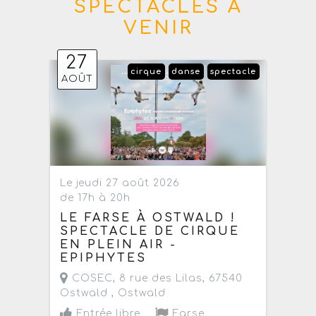
SPECTACLES À
VENIR
27
cirque
danse
spectacle
AOÛT
Le jeudi 27 août 2026
de 17h à 20h
LE FARSE À OSTWALD !
SPECTACLE DE CIRQUE
EN PLEIN AIR -
EPIPHYTES
COSEC, 8 rue des Lilas, 67540
Ostwald ,
Ostwald
Entrée libre
Farse