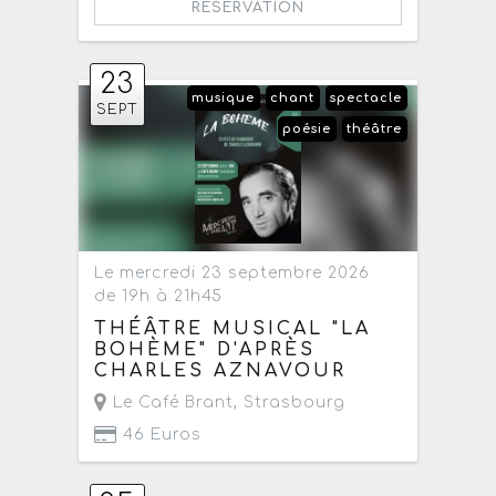
RÉSERVATION
23
musique
chant
spectacle
SEPT
poésie
théâtre
Le mercredi 23 septembre 2026
de 19h à 21h45
THÉÂTRE MUSICAL "LA
BOHÈME" D'APRÈS
CHARLES AZNAVOUR
Le Café Brant
,
Strasbourg
46 Euros