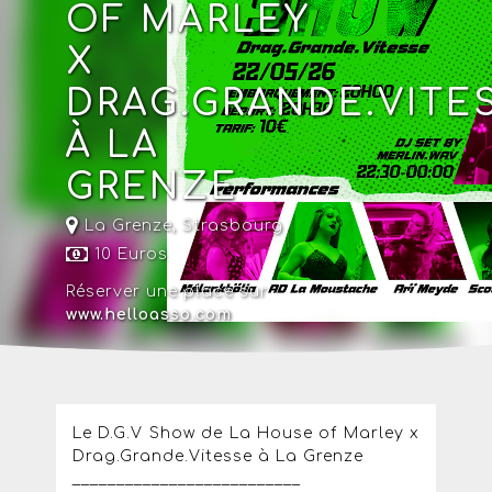
OF MARLEY
X
DRAG.GRANDE.VITE
À LA
GRENZE
La Grenze
,
Strasbourg
10 Euros
Réserver une place sur
www.helloasso.com
Le D.G.V Show de La House of Marley x
Drag.Grande.Vitesse à La Grenze
__________________________