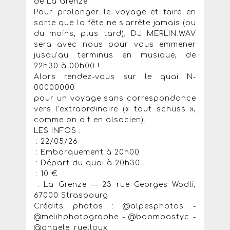
de La Grenze
Pour prolonger le voyage et faire en
sorte que la fête ne s’arrête jamais (ou
du moins, plus tard), DJ MERLIN.WAV
sera avec nous pour vous emmener
jusqu’au terminus en musique, de
22h30 à 00h00 !
Alors rendez-vous sur le quai N-
00000000
pour un voyage sans correspondance
vers l’extraordinaire (« tout schuss »,
comme on dit en alsacien).
LES INFOS :
: 22/05/26
: Embarquement à 20h00
: Départ du quai à 20h30
: 10 €
: La Grenze — 23 rue Georges Wodli,
67000 Strasbourg
Crédits photos : @alpesphotos -
@melihphotographe - @boombastyc -
@angele_ruelloux