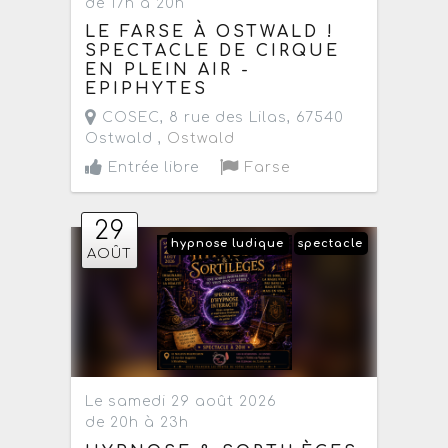
de 17h à 20h
LE FARSE À OSTWALD !
SPECTACLE DE CIRQUE
EN PLEIN AIR -
EPIPHYTES
COSEC, 8 rue des Lilas, 67540
Ostwald ,
Ostwald
Entrée libre
Farse
29
hypnose ludique
spectacle
AOÛT
Le samedi 29 août 2026
de 20h à 23h