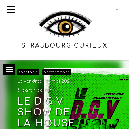
STRASBOURG CURIEUX
spectacle
performance
Le vendredi 22 mai 2026
à partir de 20h
LE D.G.V
SHOW DE
LA HOUSE