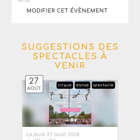
14h28
MODIFIER CET ÉVÈNEMENT
SUGGESTIONS DES
SPECTACLES À
VENIR
27
cirque
danse
spectacle
AOÛT
Le jeudi 27 août 2026