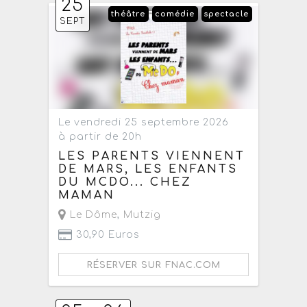
25
théâtre
comédie
spectacle
SEPT
Le vendredi 25 septembre 2026
à partir de 20h
LES PARENTS VIENNENT
DE MARS, LES ENFANTS
DU MCDO... CHEZ
MAMAN
Le Dôme
,
Mutzig
30,90 Euros
RÉSERVER SUR FNAC.COM