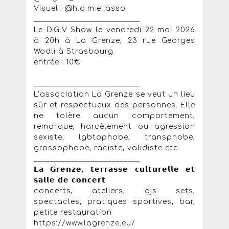
Visuel : @h.o.m.e_asso
__________________________
Le D.G.V Show le vendredi 22 mai 2026
à 20h à La Grenze, 23 rue Georges
Wodli à Strasbourg
entrée : 10€
__________________________
L’association La Grenze se veut un lieu
sûr et respectueux des personnes. Elle
ne tolère aucun comportement,
remarque, harcèlement ou agression
sexiste, lgbtophobe, transphobe,
grossophobe, raciste, validiste etc.
__________________________
𝗟𝗮 𝗚𝗿𝗲𝗻𝘇𝗲, 𝘁𝗲𝗿𝗿𝗮𝘀𝘀𝗲 𝗰𝘂𝗹𝘁𝘂𝗿𝗲𝗹𝗹𝗲 𝗲𝘁
𝘀𝗮𝗹𝗹𝗲 𝗱𝗲 𝗰𝗼𝗻𝗰𝗲𝗿𝘁
concerts, ateliers, djs sets,
spectacles, pratiques sportives, bar,
petite restauration
https://www.lagrenze.eu/