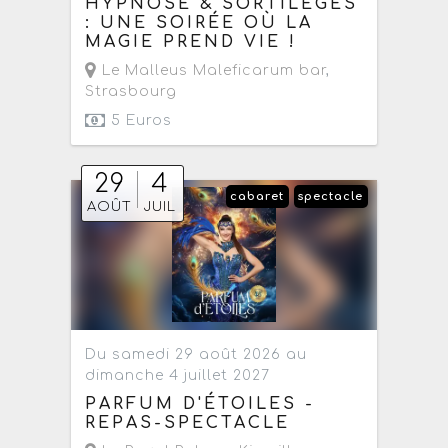
HYPNOSE & SORTILÈGES
: UNE SOIRÉE OÙ LA
MAGIE PREND VIE !
Le Malleus Maleficarum bar
,
Strasbourg
5 Euros
29
4
cabaret
spectacle
AOÛT
JUIL
Du samedi 29 août 2026 au
dimanche 4 juillet 2027
PARFUM D'ÉTOILES -
REPAS-SPECTACLE