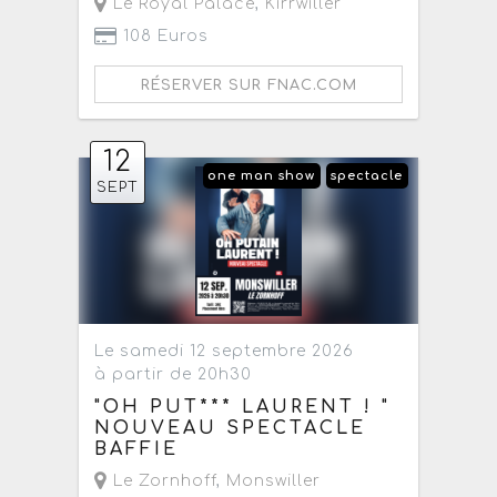
Le Royal Palace
,
Kirrwiller
108 Euros
RÉSERVER SUR FNAC.COM
12
one man show
spectacle
SEPT
Le samedi 12 septembre 2026
à partir de 20h30
"OH PUT*** LAURENT ! "
NOUVEAU SPECTACLE
BAFFIE
Le Zornhoff
,
Monswiller