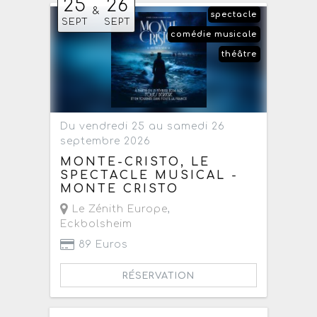
25
26
&
spectacle
SEPT
SEPT
comédie musicale
théâtre
Du vendredi 25 au samedi 26
septembre 2026
MONTE-CRISTO, LE
SPECTACLE MUSICAL -
MONTE CRISTO
Le Zénith Europe
,
Eckbolsheim
89 Euros
RÉSERVATION