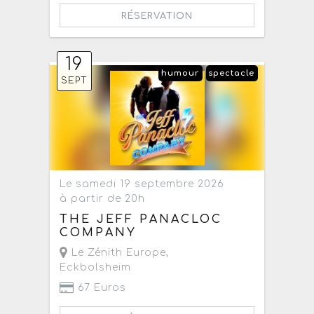
RÉSERVATION
19
humour
spectacle
SEPT
Le samedi 19 septembre 2026
à partir de 20h
THE JEFF PANACLOC
COMPANY
Le Zénith Europe
,
Eckbolsheim
67 Euros