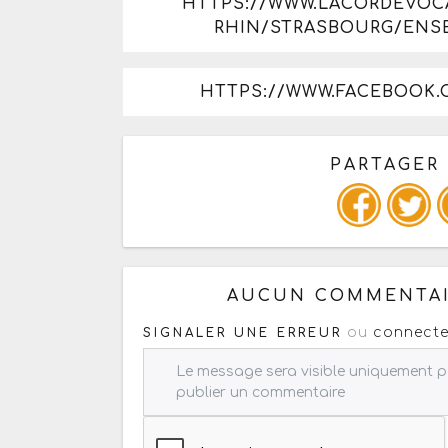
HTTPS://WWW.LACORDEVOC
RHIN/STRASBOURG/ENS
HTTPS://WWW.FACEBOOK
PARTAGER
Copiez les infos ci-dessous 
AUCUN COMMENTAI
ou
connecte
SIGNALER UNE ERREUR