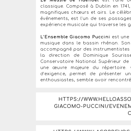
Le Messie
de Haendel
est l’une 
classique. Composé à Dublin en 1741,
magnifiques chœurs et airs. Le célèbr
événements, est l’un de ses passage
expérience musicale qui traverse les 
L’Ensemble Giacomo Puccini
est une
musique dans le bassin rhénan. Son
accompagné par des instrumentistes e
la direction de Dominique Sourisse
Conservatoire National Supérieur de
une œuvre majeure du répertoire. 
d’exigence, permet de présenter un
enthousiastes, semble avoir rencontré
HTTPS://WWW.HELLOASS
GIACOMO-PUCCINI/EVENE