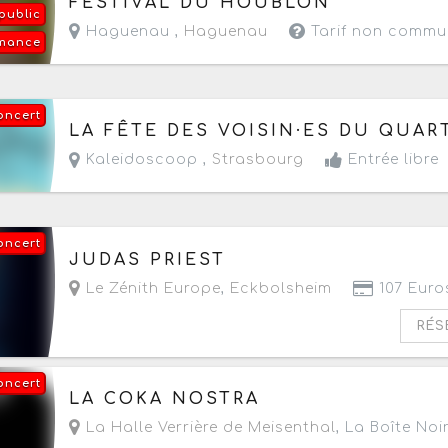
FESTIVAL DU HOUBLON
public
Haguenau ,
Haguenau
Tarif non commu
rmance
oncert
Le vendredi 4 septembre 2026
de 19h à 23h
LA FÊTE DES VOISIN·ES DU QUAR
Kaleidoscoop ,
Strasbourg
Entrée libre
oncert
Le samedi 12 septembre 2026
à partir de 19h3
JUDAS PRIEST
Le Zénith Europe
,
Eckbolsheim
107 Euro
RÉS
oncert
Le samedi 12 septembre 2026
à partir de 20h
LA COKA NOSTRA
La Halle Verrière de Meisenthal
, La Boîte Noi