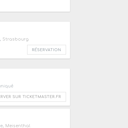
,
Strasbourg
RÉSERVATION
0
A
uniqué
ERVER SUR TICKETMASTER.FR
re,
Meisenthal