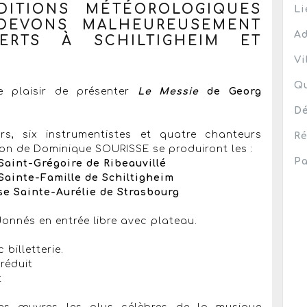
DITIONS MÉTÉOROLOGIQUES
Li
 DEVONS MALHEUREUSEMENT
Ad
RTS À SCHILTIGHEIM ET
Vi
Qu
 plaisir de présenter
Le Messie
de Georg
Dé
s, six instrumentistes et quatre chanteurs
Ré
tion de Dominique SOURISSE se produiront les :
Pa
 Saint-Grégoire de Ribeauvillé
 Sainte-Famille de Schiltigheim
ise Sainte-Aurélie de Strasbourg
donnés en entrée libre avec plateau.
billetterie.
 réduit
t