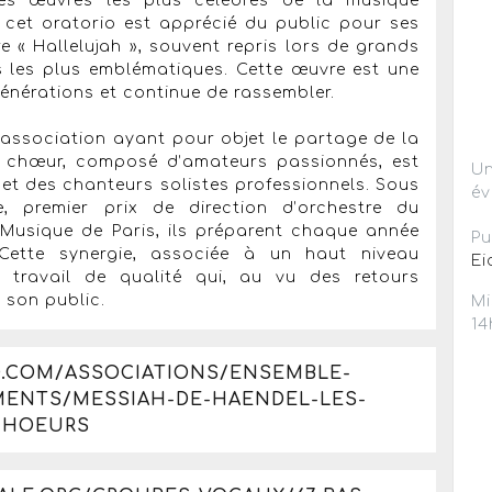
des œuvres les plus célèbres de la musique
 cet oratorio est apprécié du public pour ses
e « Hallelujah », souvent repris lors de grands
s les plus emblématiques. Cette œuvre est une
générations et continue de rassembler.
 association ayant pour objet le partage de la
 chœur, composé d’amateurs passionnés, est
Un
t des chanteurs solistes professionnels. Sous
év
, premier prix de direction d’orchestre du
 Musique de Paris, ils préparent chaque année
Pu
Cette synergie, associée à un haut niveau
Ei
 travail de qualité qui, au vu des retours
 son public.
Mi
14
O.COM/ASSOCIATIONS/ENSEMBLE-
MENTS/MESSIAH-DE-HAENDEL-LES-
CHOEURS