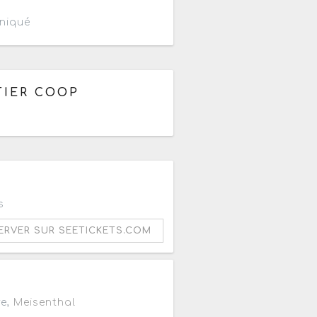
niqué
TIER COOP
0
s
ERVER SUR SEETICKETS.COM
re,
Meisenthal