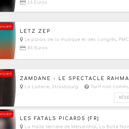
23 Euros
oncert
Le jeudi 24 septembre 2026
à partir de 20h
LETZ ZEP
Le palais de la musique et des congrès, PMC
85 Euros
oncert
Le samedi 26 septembre 2026
à partir de 19h3
ZAMDANE - LE SPECTACLE RAHM
La Laiterie
,
Strasbourg
Tarif non comm
RÉS
oncert
Le samedi 26 septembre 2026
à partir de 20h
LES FATALS PICARDS (FR)
La Halle Verrière de Meisenthal
, La Boîte Noi