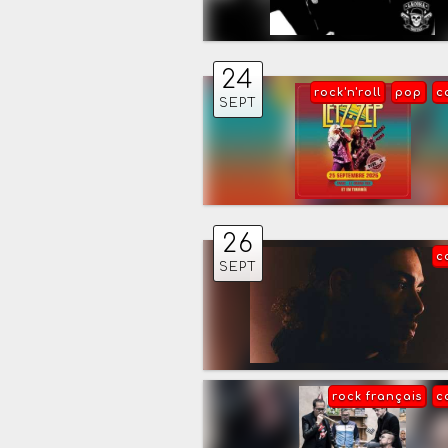
24
rock'n'roll
pop
c
SEPT
26
c
SEPT
rock français
c