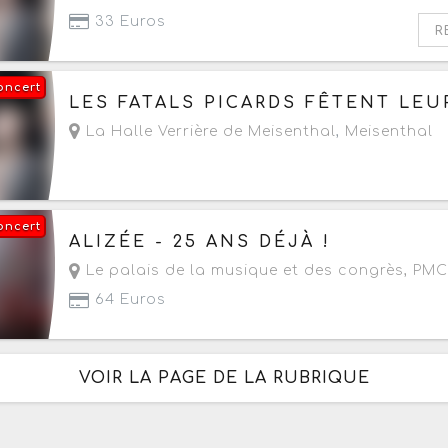
33 Euros
R
oncert
Le samedi 26 septembre 2026
à partir de 20h
LES FATALS PICARDS FÊTENT LEU
La Halle Verrière de Meisenthal
,
Meisenthal
oncert
Le samedi 26 septembre 2026
à partir de 20h
ALIZÉE - 25 ANS DÉJÀ !
Le palais de la musique et des congrès, PMC
64 Euros
VOIR LA PAGE DE LA RUBRIQUE