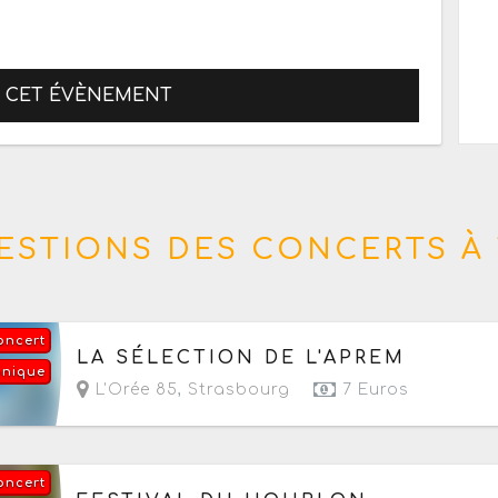
R CET ÉVÈNEMENT
ESTIONS DES CONCERTS À 
oncert
Le dimanche 16 août 2026
de 12h à 23h
LA SÉLECTION DE L'APREM
onique
L'Orée 85
,
Strasbourg
7 Euros
oncert
Du mardi 18 au dimanche 23 août 2026