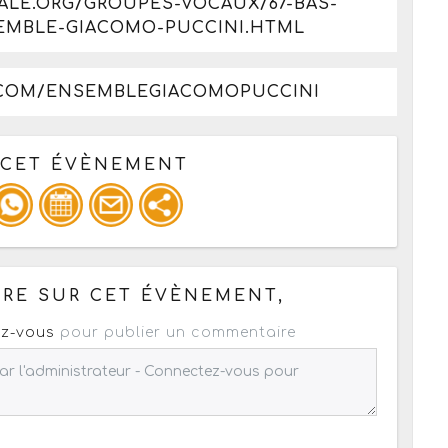
ALE.ORG/GROUPES-VOCAUX/67-BAS-
EMBLE-GIACOMO-PUCCINI.HTML
.COM/ENSEMBLEGIACOMOPUCCINI
 CET ÉVÈNEMENT
pour un : mail / forum / réseau social
RE SUR CET ÉVÈNEMENT,
z-vous
pour publier un commentaire