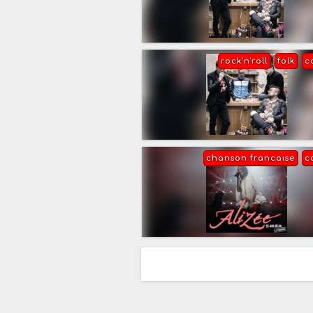
rock'n'roll
folk
c
chanson francaise
c