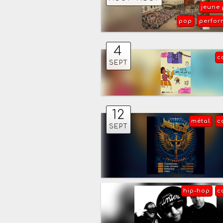
jeune 
pop
perfo
4
c
SEPT
12
métal
c
SEPT
hip-hop
c