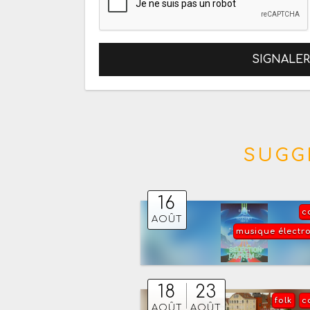
SIGNALE
SUGG
16
c
AOÛT
musique électr
18
23
folk
c
AOÛT
AOÛT