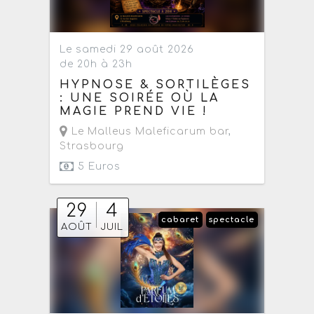
Le samedi 29 août 2026
de 20h à 23h
HYPNOSE & SORTILÈGES
: UNE SOIRÉE OÙ LA
MAGIE PREND VIE !
Le Malleus Maleficarum bar
,
Strasbourg
5 Euros
29
4
cabaret
spectacle
AOÛT
JUIL