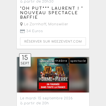
à partir de 20h30
"OH PUT*** LAURENT ! "
NOUVEAU SPECTACLE
BAFFIE
Le Zornhoff
,
Monswiller
34 Euros
RÉSERVER SUR WEEZEVENT.COM
15
théâtre
spectacle
SEPT
Le mardi 15 septembre 2026
à partir de 20h