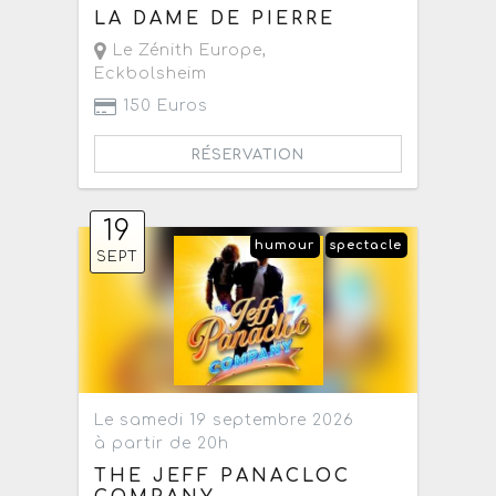
LA DAME DE PIERRE
Le Zénith Europe
,
Eckbolsheim
150 Euros
RÉSERVATION
19
humour
spectacle
SEPT
Le samedi 19 septembre 2026
à partir de 20h
THE JEFF PANACLOC