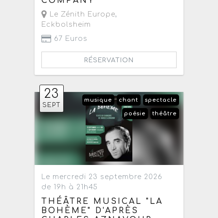
COMPANY
Le Zénith Europe
,
Eckbolsheim
67 Euros
RÉSERVATION
23
musique
chant
spectacle
SEPT
poésie
théâtre
Le mercredi 23 septembre 2026
de 19h à 21h45
THÉÂTRE MUSICAL "LA
BOHÈME" D'APRÈS