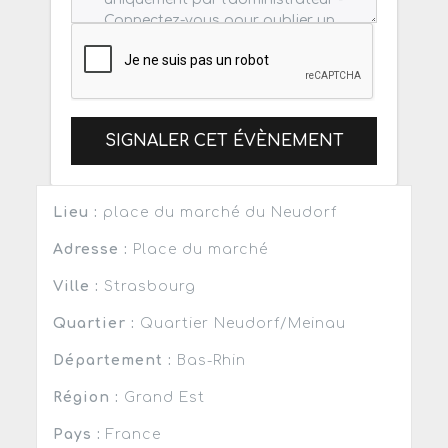
SIGNALER CET ÉVÈNEMENT
Lieu :
place du marché du Neudorf
Adresse :
Place du marché
Ville :
Strasbourg
Quartier :
Quartier Neudorf/Meinau
Département :
Bas-Rhin
Région :
Grand Est
Pays :
France