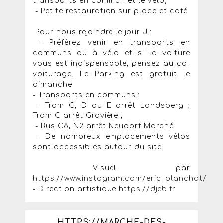
transports en commun et le vélo)
- Petite restauration sur place et café
Pour nous rejoindre le jour J :
– Préférez venir en transports en
communs ou à vélo et si la voiture
vous est indispensable, pensez au co-
voiturage. Le Parking est gratuit le
dimanche
- Transports en communs :
- Tram C, D ou E arrêt Landsberg ;
Tram C arrêt Gravière ;
- Bus C8, N2 arrêt Neudorf Marché
- De nombreux emplacements vélos
sont accessibles autour du site
Visuel par
https://www.instagram.com/eric_blanchot/
- Direction artistique
https://djeb.fr
HTTPS://MARCHE-DES-