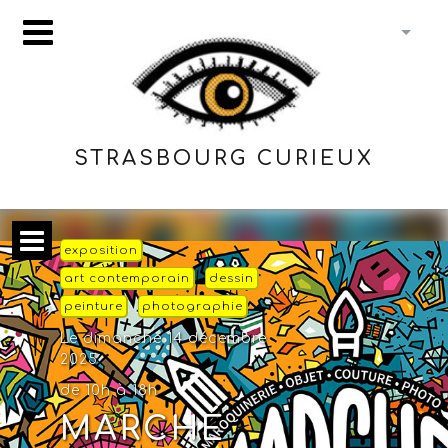
STRASBOURG CURIEUX
exposition
art contemporain
dessin
peinture
photographie
Le dimanche 14 décembre
2025
de 10h à 18h
MARCHÉ