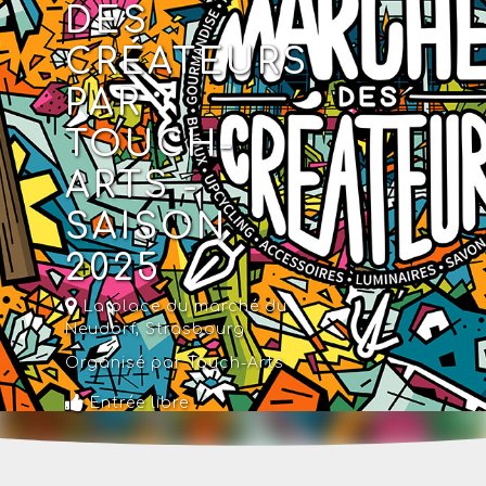
DES
CRÉATEURS
PAR
TOUCH-
ARTS -
SAISON
2025
La place du marché du
Neudorf
,
Strasbourg
Organisé par Touch-Arts
Entrée libre