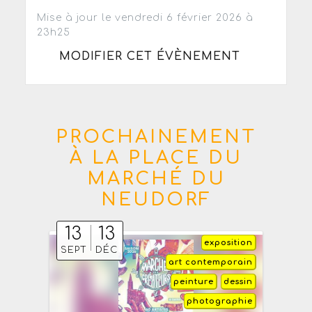
Mise à jour le vendredi 6 février 2026 à
23h25
MODIFIER CET ÉVÈNEMENT
PROCHAINEMENT
À LA PLACE DU
MARCHÉ DU
NEUDORF
13
13
exposition
SEPT
DÉC
art contemporain
peinture
dessin
photographie