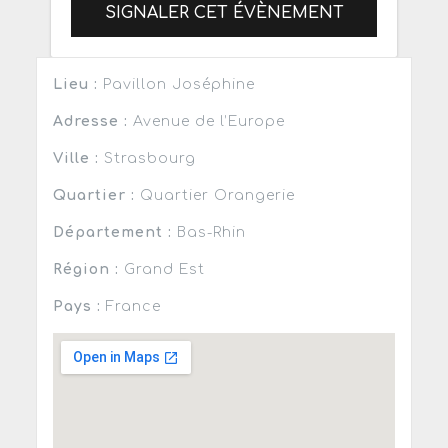
SIGNALER CET ÉVÈNEMENT
Lieu :
Pavillon Joséphine
Adresse :
Avenue de l’Europe
Ville :
Strasbourg
Quartier :
Quartier Orangerie
Département :
Bas-Rhin
Région :
Grand Est
Pays :
France