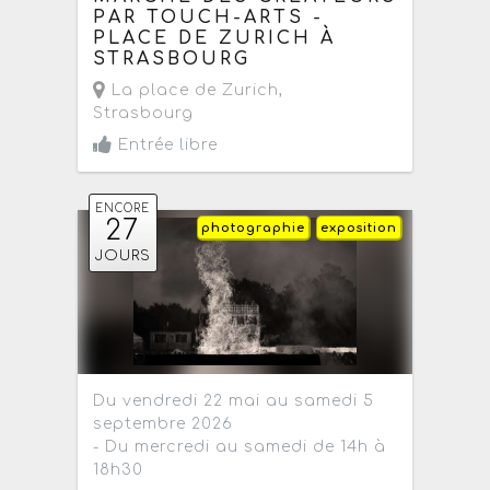
PAR TOUCH-ARTS -
PLACE DE ZURICH À
STRASBOURG
La place de Zurich
,
Strasbourg
Entrée libre
ENCORE
27
photographie
exposition
JOURS
Du vendredi 22 mai au samedi 5
septembre 2026
- Du mercredi au samedi de 14h à
18h30