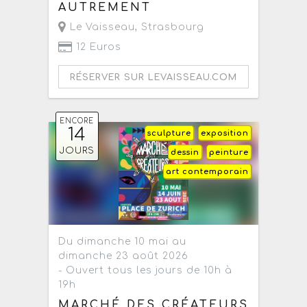
AUTREMENT
Le Vaisseau
,
Strasbourg
12 Euros
RÉSERVER SUR LEVAISSEAU.COM
ENCORE
14
sculpture
exposition
JOURS
dessin
peinture
art contemporain
Du dimanche 10 mai au
dimanche 23 août 2026
- Ouvert tous les jours de 10h à
19h
MARCHÉ DES CRÉATEURS