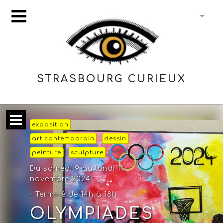
STRASBOURG CURIEUX
exposition
art contemporain
dessin
peinture
sculpture
Du samedi 9 au lundi 11
novembre 2024
- Terminé de 14h à 18h
OLYMPIADES