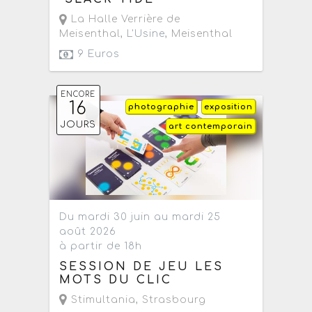
La Halle Verrière de
Meisenthal
, L'Usine,
Meisenthal
9 Euros
ENCORE
16
photographie
exposition
JOURS
art contemporain
Du mardi 30 juin au mardi 25
août 2026
à partir de 18h
SESSION DE JEU LES
MOTS DU CLIC
Stimultania
,
Strasbourg