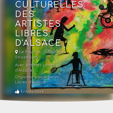
CULTURELLES
DES
ARTISTES
LIBRES
D'ALSACE
Le Pavillon Joséphine
,
Strasbourg
Avec Artistes Libres
d'Alsace
Organisé par Artistes
Libres d'Alsace
Entrée libre