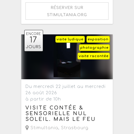
RÉSERVER SUR
STIMULTANIA.ORG
ENCORE
17
visite ludique
exposition
JOURS
photographie
visite racontée
Du mercredi 22 juillet au mercredi
26 août 2026
à partir de 10h
VISITE CONTÉE &
SENSORIELLE NUL
SOLEIL. MAIS LE FEU
Stimultania
,
Strasbourg