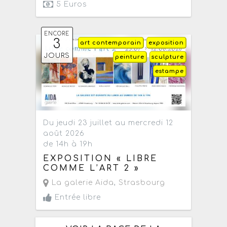
5 Euros
ENCORE
3
art contemporain
exposition
JOURS
peinture
sculpture
estampe
Du jeudi 23 juillet au mercredi 12
août 2026
de 14h à 19h
EXPOSITION « LIBRE
COMME L’ART 2 »
La galerie Aida
,
Strasbourg
Entrée libre