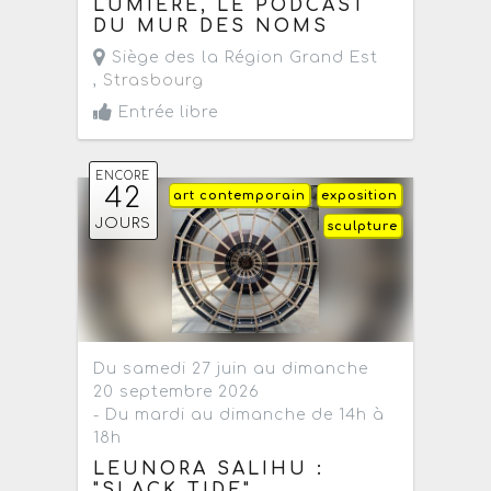
LUMIÈRE, LE PODCAST
DU MUR DES NOMS
Siège des la Région Grand Est
,
Strasbourg
Entrée libre
ENCORE
42
art contemporain
exposition
JOURS
sculpture
Du samedi 27 juin au dimanche
20 septembre 2026
- Du mardi au dimanche de 14h à
18h
LEUNORA SALIHU :
"SLACK TIDE"