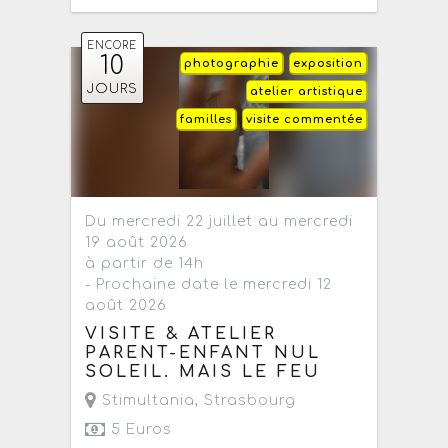
ENCORE
10
photographie
exposition
JOURS
atelier artistique
familles
visite commentée
Du mercredi 22 juillet au mercredi
19 août 2026
à partir de 14h
- Prochaine date le mercredi 12
août 2026
VISITE & ATELIER
PARENT-ENFANT NUL
SOLEIL. MAIS LE FEU
Stimultania
,
Strasbourg
5 Euros