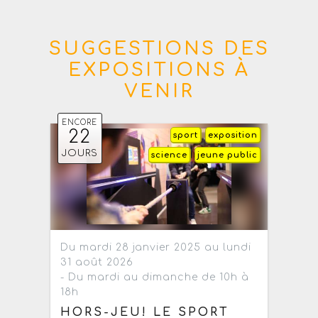
SUGGESTIONS DES
EXPOSITIONS À
VENIR
ENCORE
22
sport
exposition
JOURS
science
jeune public
Du mardi 28 janvier 2025 au lundi
31 août 2026
- Du mardi au dimanche de 10h à
18h
HORS-JEU! LE SPORT