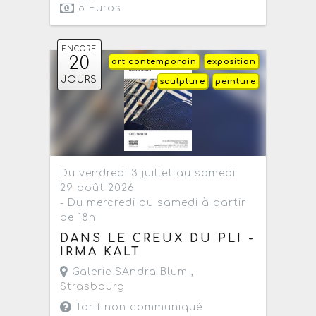
5 Euros
ENCORE
20
art contemporain
exposition
JOURS
sculpture
peinture
Du vendredi 3 juillet au samedi
29 août 2026
- Du mercredi au samedi à partir
de 18h
DANS LE CREUX DU PLI -
IRMA KALT
Galerie SAndra Blum ,
Strasbourg
Tarif non communiqué