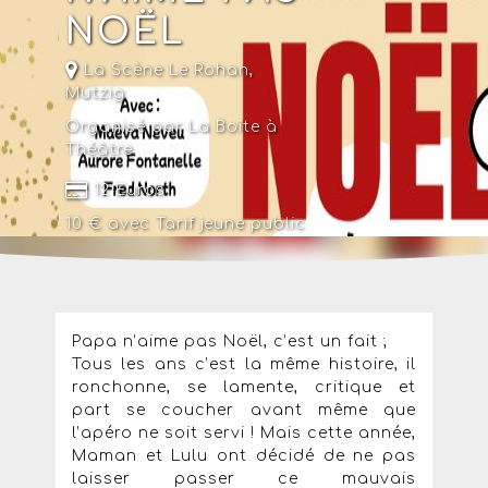
NOËL
La Scène Le Rohan
,
Mutzig
Organisé par La Boîte à
Théâtre
12 Euros
10 € avec
Tarif jeune public
Papa n’aime pas Noël, c’est un fait ;
Tous les ans c’est la même histoire, il
ronchonne, se lamente, critique et
part se coucher avant même que
l’apéro ne soit servi ! Mais cette année,
Maman et Lulu ont décidé de ne pas
laisser passer ce mauvais