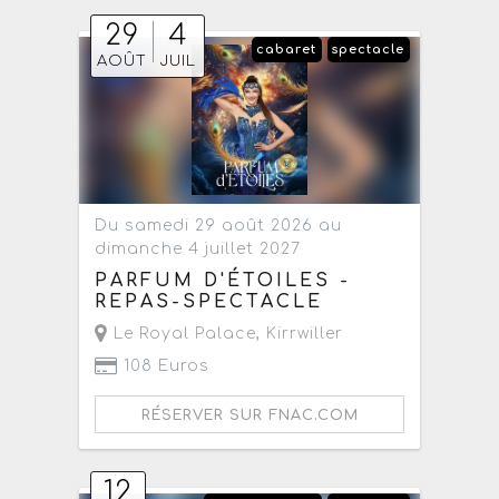
29
4
cabaret
spectacle
AOÛT
JUIL
Du samedi 29 août 2026 au
dimanche 4 juillet 2027
PARFUM D'ÉTOILES -
REPAS-SPECTACLE
Le Royal Palace
,
Kirrwiller
108 Euros
RÉSERVER SUR FNAC.COM
12