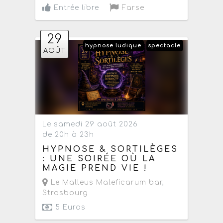
Entrée libre
Farse
29
hypnose ludique
spectacle
AOÛT
Le samedi 29 août 2026
de 20h à 23h
HYPNOSE & SORTILÈGES
: UNE SOIRÉE OÙ LA
MAGIE PREND VIE !
Le Malleus Maleficarum bar
,
Strasbourg
5 Euros