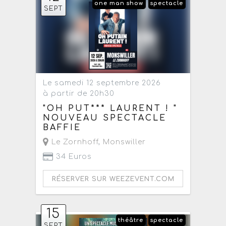
one man show
spectacle
SEPT
Le samedi 12 septembre 2026
à partir de 20h30
"OH PUT*** LAURENT ! "
NOUVEAU SPECTACLE
BAFFIE
Le Zornhoff
,
Monswiller
34 Euros
RÉSERVER SUR WEEZEVENT.COM
15
théâtre
spectacle
SEPT