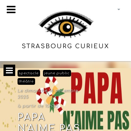
STRASBOURG CURIEUX
spectacle
jeune public
théâtre
Le dimanche 14 décembre
2025
à partir de 10h30
PAPA
N'AIME PAS