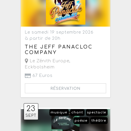
Le samedi 19 septembre 2026
à partir de 20h
THE JEFF PANACLOC
COMPANY
Le Zénith Europe
,
Eckbolsheim
67 Euros
RÉSERVATION
23
musique
chant
spectacle
SEPT
poésie
théâtre