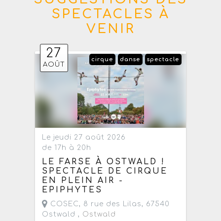
SPECTACLES À
VENIR
27
cirque
danse
spectacle
AOÛT
Le jeudi 27 août 2026
de 17h à 20h
LE FARSE À OSTWALD !
SPECTACLE DE CIRQUE
EN PLEIN AIR -
EPIPHYTES
COSEC, 8 rue des Lilas, 67540
Ostwald ,
Ostwald