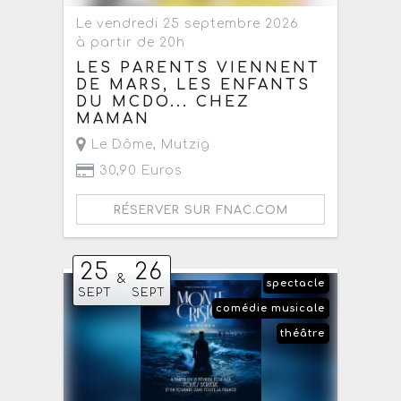
Le vendredi 25 septembre 2026
à partir de 20h
LES PARENTS VIENNENT
DE MARS, LES ENFANTS
DU MCDO... CHEZ
MAMAN
Le Dôme
,
Mutzig
30,90 Euros
RÉSERVER SUR FNAC.COM
25
26
&
spectacle
SEPT
SEPT
comédie musicale
théâtre