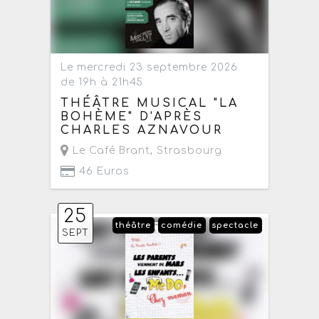
Le mercredi 23 septembre 2026
de 19h à 21h45
THÉÂTRE MUSICAL "LA
BOHÈME" D'APRÈS
CHARLES AZNAVOUR
Le Café Brant
,
Strasbourg
46 Euros
25
théâtre
comédie
spectacle
SEPT