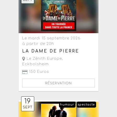
Le mardi 15 septembre 2026
à partir de 20h
LA DAME DE PIERRE
Le Zénith Europe
,
Eckbolsheim
150 Euros
RÉSERVATION
19
humour
spectacle
SEPT