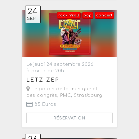
24
rock'n'roll
pop
concert
SEPT
Le jeudi 24 septembre 2026
à partir de 20h
LETZ ZEP
Le palais de la musique et
des congrès, PMC
,
Strasbourg
85 Euros
RÉSERVATION