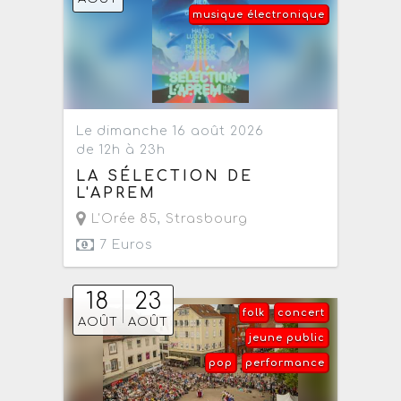
musique électronique
Le dimanche 16 août 2026
de 12h à 23h
LA SÉLECTION DE
L'APREM
L'Orée 85
,
Strasbourg
7 Euros
18
23
folk
concert
AOÛT
AOÛT
jeune public
pop
performance