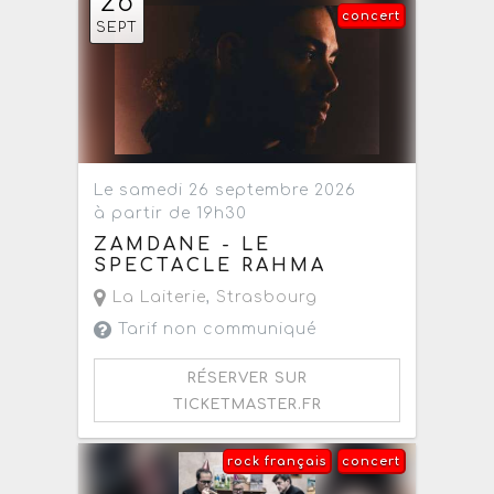
26
concert
SEPT
Le samedi 26 septembre 2026
à partir de 19h30
ZAMDANE - LE
SPECTACLE RAHMA
La Laiterie
,
Strasbourg
Tarif non communiqué
RÉSERVER SUR
TICKETMASTER.FR
rock français
concert