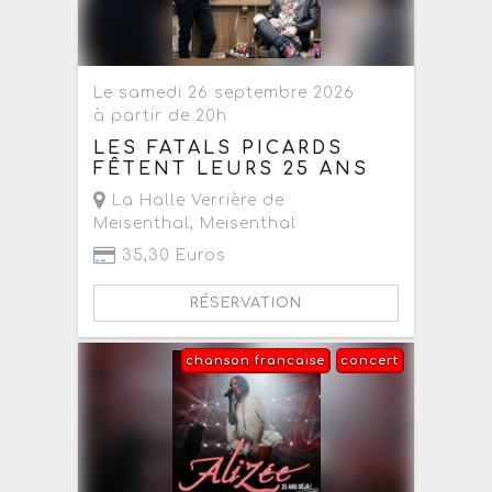
Le samedi 26 septembre 2026
à partir de 20h
LES FATALS PICARDS
FÊTENT LEURS 25 ANS
La Halle Verrière de
Meisenthal
,
Meisenthal
35,30 Euros
RÉSERVATION
chanson francaise
concert