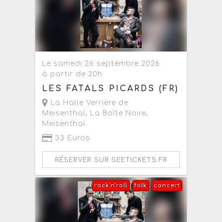
Le samedi 26 septembre 2026
à partir de 20h
LES FATALS PICARDS (FR)
La Halle Verrière de
Meisenthal
, La Boîte Noire,
Meisenthal
33 Euros
RÉSERVER SUR SEETICKETS.FR
rock'n'roll
folk
concert