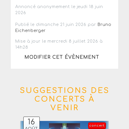
Annoncé anonymement le jeudi 18 juin
2026
Publié le dimanche 21 juin 2026 par
Bruno
Eichenberger
Mise à jour le mercredi 8 juillet 2026 à
14h28
MODIFIER CET ÉVÈNEMENT
SUGGESTIONS DES
CONCERTS À
VENIR
16
concert
AOÛT