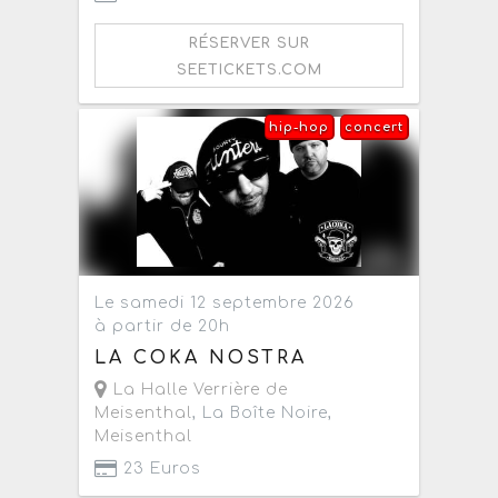
RÉSERVER SUR
SEETICKETS.COM
hip-hop
concert
Le samedi 12 septembre 2026
à partir de 20h
LA COKA NOSTRA
La Halle Verrière de
Meisenthal
, La Boîte Noire,
Meisenthal
23 Euros