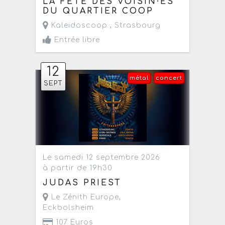
LA FÊTE DES VOISIN·ES
DU QUARTIER COOP
Kaleidoscoop ,
Strasbourg
Entrée libre
12
métal
concert
SEPT
Le samedi 12 septembre 2026
à partir de 19h30
JUDAS PRIEST
Le Zénith Europe
,
Eckbolsheim
107 Euros