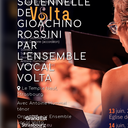
SOLENNELLE
DE
GIOACHINO
ROSSINI
PAR
L’ENSEMBLE
VOCAL
VOLTA
Le Temple Neuf
,
Strasbourg
Avec Antoine Hummel :
ténor
Organisé par Ensemble
vocal Volta