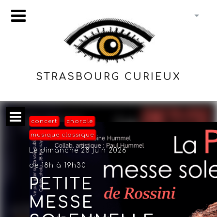
STRASBOURG CURIEUX
concert
chorale
musique classique
Le dimanche 28 juin 2026
de 18h à 19h30
PETITE
MESSE