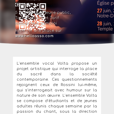
10 Euros
5 € avec
Tarif jeune public
,
Tarif étudiant
et
Tarif
demandeur d'emploi
Réserver une place sur
www.helloasso.com
L’ensemble vocal Volta propose un
projet artistique qui interroge la place
du sacré dans la société
contemporaine. Ces questionnements
rejoignent ceux de Rossini lui‑même,
qui s’interrogeait avec humour sur la
nature de son œuvre. L’ensemble Volta
se compose d’étudiants et de jeunes
adultes réunis chaque semaine par la
passion du chant, sous la direction