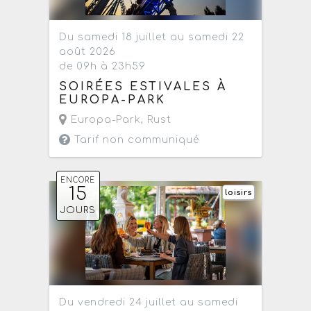
Du samedi 18 juillet au samedi 22
août 2026
de 09h à 23h59
SOIRÉES ESTIVALES À
EUROPA-PARK
Europa-Park
,
Rust
Tarif non communiqué
ENCORE
15
loisirs
JOURS
Du vendredi 24 juillet au samedi