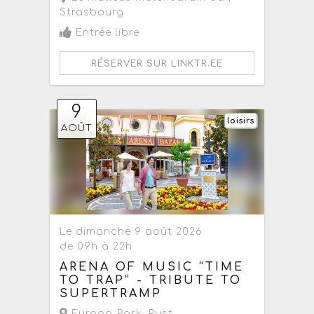
Strasbourg
Entrée libre
RÉSERVER SUR LINKTR.EE
9
loisirs
AOÛT
Le dimanche 9 août 2026
de 09h à 22h
ARENA OF MUSIC “TIME
TO TRAP” - TRIBUTE TO
SUPERTRAMP
Europa-Park
,
Rust