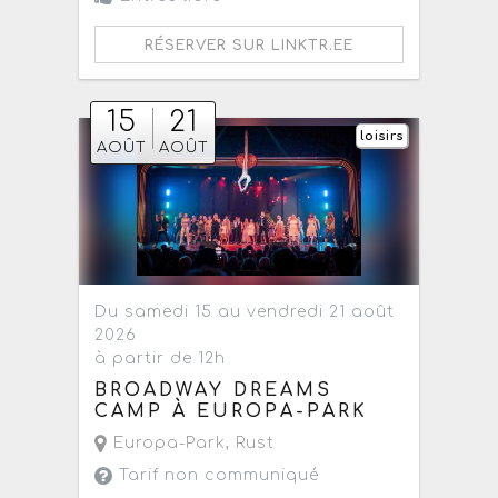
RÉSERVER SUR LINKTR.EE
15
21
loisirs
AOÛT
AOÛT
Du samedi 15 au vendredi 21 août
2026
à partir de 12h
BROADWAY DREAMS
CAMP À EUROPA-PARK
Europa-Park
,
Rust
Tarif non communiqué