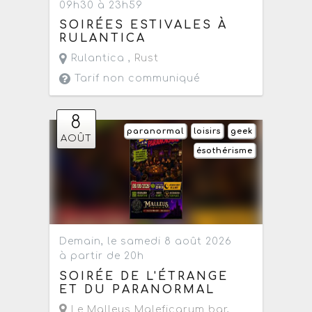
09h30 à 23h59
SOIRÉES ESTIVALES À
RULANTICA
Rulantica ,
Rust
Tarif non communiqué
8
paranormal
loisirs
geek
AOÛT
ésothérisme
Demain, le samedi 8 août 2026
à partir de 20h
SOIRÉE DE L'ÉTRANGE
ET DU PARANORMAL
Le Malleus Maleficarum bar
,