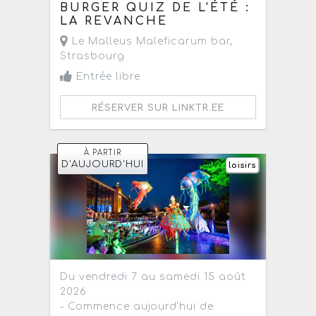
BURGER QUIZ DE L'ÉTÉ :
LA REVANCHE
Le Malleus Maleficarum bar
,
Strasbourg
Entrée libre
RÉSERVER SUR LINKTR.EE
À PARTIR
D'AUJOURD'HUI
loisirs
Du vendredi 7 au samedi 15 août
2026
- Commence aujourd'hui de