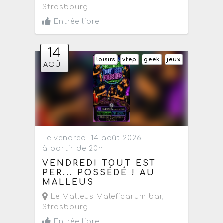
Strasbourg
Entrée libre
14
loisirs
vtep
geek
jeux
AOÛT
Le vendredi 14 août 2026
à partir de 20h
VENDREDI TOUT EST
PER... POSSÉDÉ ! AU
MALLEUS
Le Malleus Maleficarum bar
,
Strasbourg
Entrée libre