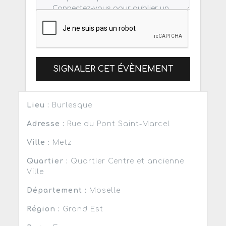
SIGNALER CET ÉVÈNEMENT
Lieu :
Burlesque
Adresse :
Rue du Pont Saint-Marcel
Ville :
Metz
Quartier :
Quartier Centre et ancienne
Ville
Département :
Moselle
Région :
Grand Est