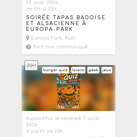
22 août 2026
de 19h à 22h
SOIRÉE TAPAS BADOISE
ET ALSACIENNE À
EUROPA-PARK
Europa-Park
,
Rust
Tarif non communiqué
20H
burger quiz
loisirs
geek
jeux
Aujourd'hui le vendredi 7 août
2026
à partir de 20h