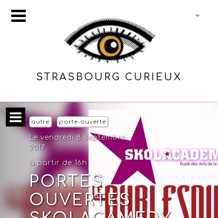
STRASBOURG CURIEUX
autre
porte-ouverte
Le vendredi 8 septembre
2017
à partir de 16h
PORTES
OUVERTES