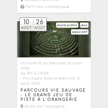
Tarif non communiqué
10
26
jeune public
jeux
AOÛT
AOÛT
associatif
Du lundi 10 au mercredi 26 août
2026
de 10h à 17h30
- Prochaine date le mercredi 12
août 2026
PARCOURS VIE SAUVAGE
- LE GRAND JEU DE
PISTE À L’ORANGERIE
Arche de l'Orangerie ,