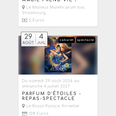
Le Malleus Maleficarum bar
,
Strasbourg
5 Euros
29
4
cabaret
spectacle
AOÛT
JUIL
Du samedi 29 août 2026 au
dimanche 4 juillet 2027
PARFUM D'ÉTOILES -
REPAS-SPECTACLE
Le Royal Palace
,
Kirrwiller
108 Euros