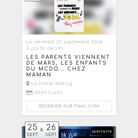
Le vendredi 25 septembre 2026
à partir de 20h
LES PARENTS VIENNENT
DE MARS, LES ENFANTS
DU MCDO... CHEZ
MAMAN
Le Dôme
,
Mutzig
30,90 Euros
RÉSERVER SUR FNAC.COM
25
26
&
spectacle
SEPT
SEPT