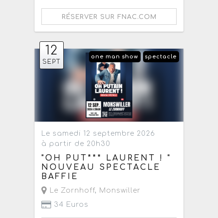
RÉSERVER SUR FNAC.COM
12
one man show
spectacle
SEPT
Le samedi 12 septembre 2026
à partir de 20h30
"OH PUT*** LAURENT ! "
NOUVEAU SPECTACLE
BAFFIE
Le Zornhoff
,
Monswiller
34 Euros