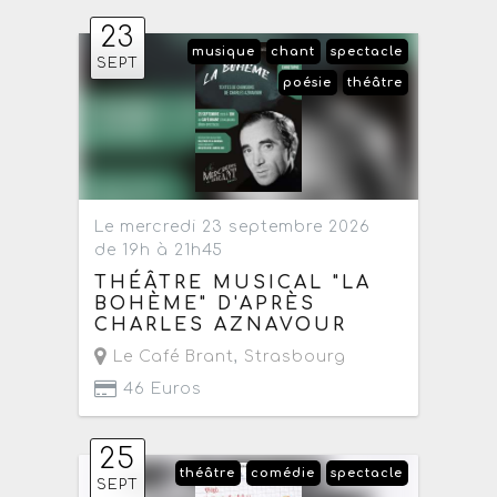
23
musique
chant
spectacle
SEPT
poésie
théâtre
Le mercredi 23 septembre 2026
de 19h à 21h45
THÉÂTRE MUSICAL "LA
BOHÈME" D'APRÈS
CHARLES AZNAVOUR
Le Café Brant
,
Strasbourg
46 Euros
25
théâtre
comédie
spectacle
SEPT