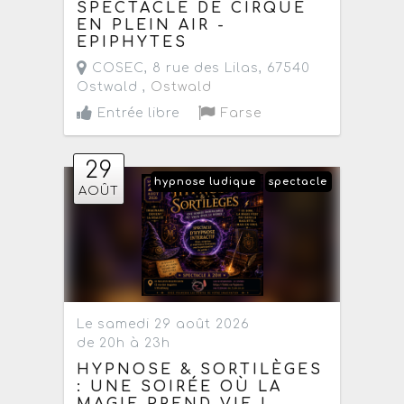
SPECTACLE DE CIRQUE
EN PLEIN AIR -
EPIPHYTES
COSEC, 8 rue des Lilas, 67540
Ostwald ,
Ostwald
Entrée libre
Farse
29
hypnose ludique
spectacle
AOÛT
Le samedi 29 août 2026
de 20h à 23h
HYPNOSE & SORTILÈGES
: UNE SOIRÉE OÙ LA
MAGIE PREND VIE !