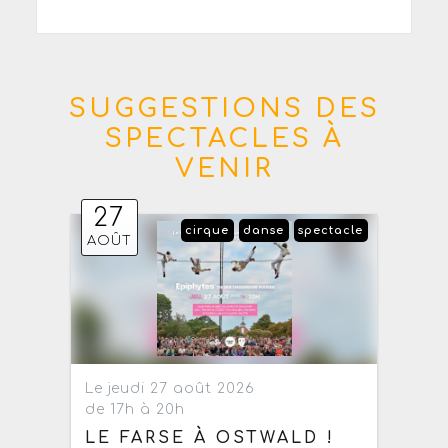
SUGGESTIONS DES
SPECTACLES À
VENIR
27
cirque
danse
spectacle
AOÛT
Le jeudi 27 août 2026
de 17h à 20h
LE FARSE À OSTWALD !