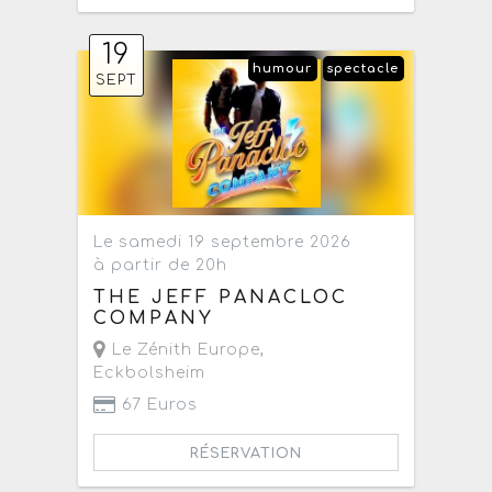
19
humour
spectacle
SEPT
Le samedi 19 septembre 2026
à partir de 20h
THE JEFF PANACLOC
COMPANY
Le Zénith Europe
,
Eckbolsheim
67 Euros
RÉSERVATION