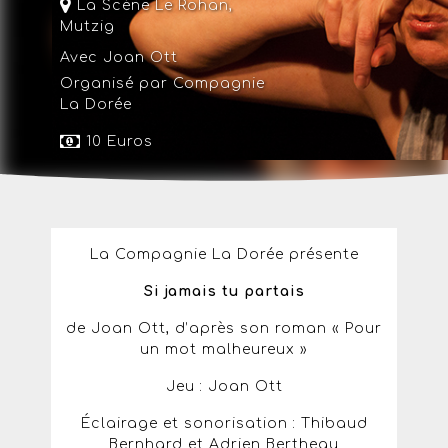
La Scène Le Rohan
,
Mutzig
Avec Joan Ott
Organisé par Compagnie
La Dorée
10 Euros
La Compagnie La Dorée présente
Si jamais tu partais
de Joan Ott, d’après son roman « Pour
un mot malheureux »
Jeu : Joan Ott
Éclairage et sonorisation : Thibaud
Bernhard et Adrien Bertheau