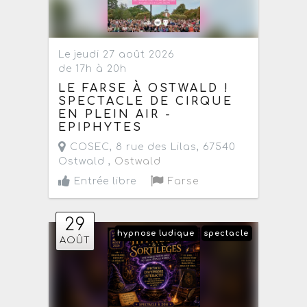
Le jeudi 27 août 2026
de 17h à 20h
LE FARSE À OSTWALD !
SPECTACLE DE CIRQUE
EN PLEIN AIR -
EPIPHYTES
COSEC, 8 rue des Lilas, 67540
Ostwald ,
Ostwald
Entrée libre
Farse
29
hypnose ludique
spectacle
AOÛT