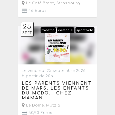
Le Café Brant
,
Strasbourg
46 Euros
25
théâtre
comédie
spectacle
SEPT
Le vendredi 25 septembre 2026
à partir de 20h
LES PARENTS VIENNENT
DE MARS, LES ENFANTS
DU MCDO... CHEZ
MAMAN
Le Dôme
,
Mutzig
30,90 Euros