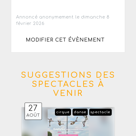
Annoncé anonymement le dimanche 8
février 2026
MODIFIER CET ÉVÈNEMENT
SUGGESTIONS DES
SPECTACLES À
VENIR
27
cirque
danse
spectacle
AOÛT