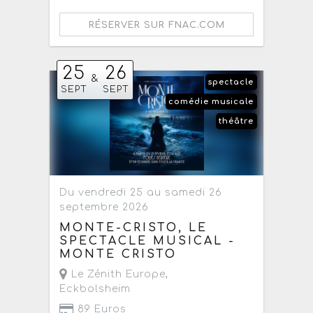
RÉSERVER SUR FNAC.COM
25
26
&
spectacle
SEPT
SEPT
comédie musicale
théâtre
Du vendredi 25 au samedi 26
septembre 2026
MONTE-CRISTO, LE
SPECTACLE MUSICAL -
MONTE CRISTO
Le Zénith Europe
,
Eckbolsheim
89 Euros