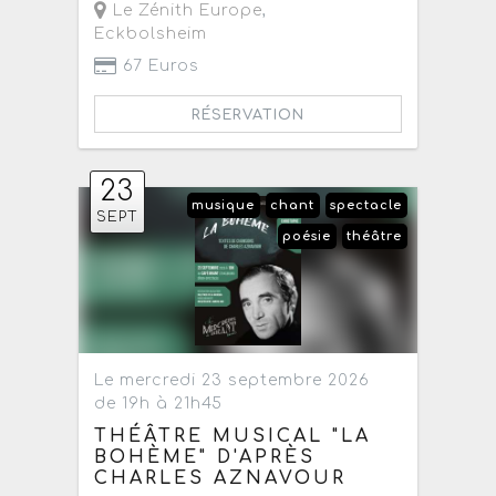
Le Zénith Europe
,
Eckbolsheim
67 Euros
RÉSERVATION
23
musique
chant
spectacle
SEPT
poésie
théâtre
Le mercredi 23 septembre 2026
de 19h à 21h45
THÉÂTRE MUSICAL "LA
BOHÈME" D'APRÈS
CHARLES AZNAVOUR