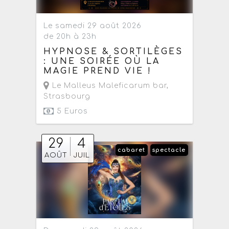
Le samedi 29 août 2026
de 20h à 23h
HYPNOSE & SORTILÈGES
: UNE SOIRÉE OÙ LA
MAGIE PREND VIE !
Le Malleus Maleficarum bar
,
Strasbourg
5 Euros
29
4
cabaret
spectacle
AOÛT
JUIL