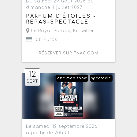
Du samedi 29 août 2026 au
dimanche 4 juillet 2027
PARFUM D'ÉTOILES -
REPAS-SPECTACLE
Le Royal Palace
,
Kirrwiller
108 Euros
RÉSERVER SUR FNAC.COM
12
one man show
spectacle
SEPT
Le samedi 12 septembre 2026
à partir de 20h30