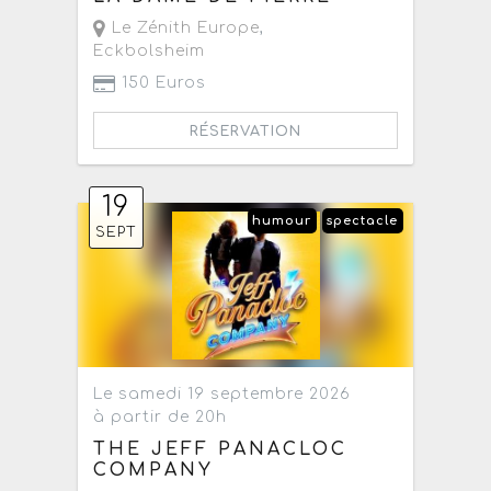
Le Zénith Europe
,
Eckbolsheim
150 Euros
RÉSERVATION
19
humour
spectacle
SEPT
Le samedi 19 septembre 2026
à partir de 20h
THE JEFF PANACLOC
COMPANY