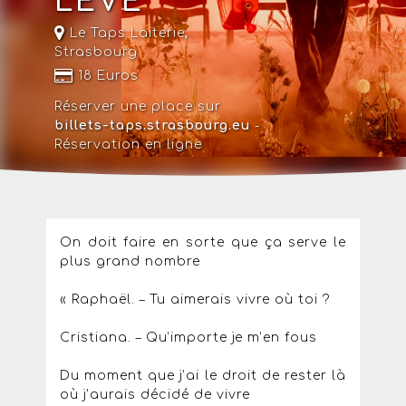
LÈVE
Le Taps Laiterie
,
Strasbourg
18 Euros
Réserver une place sur
billets-taps.strasbourg.eu
-
Réservation en ligne
On doit faire en sorte que ça serve le
plus grand nombre
« Raphaël. – Tu aimerais vivre où toi ?
Cristiana. – Qu’importe je m’en fous
Du moment que j’ai le droit de rester là
où j’aurais décidé de vivre