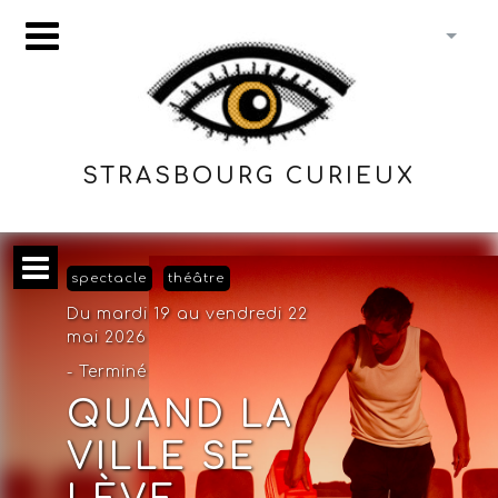
STRASBOURG CURIEUX
spectacle
théâtre
Du mardi 19 au vendredi 22
mai 2026
- Terminé
QUAND LA
VILLE SE