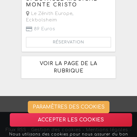
MONTE CRISTO
Le Zénith Europe
,
Eckbolsheim
89 Euros
RÉSERVATION
VOIR LA PAGE DE LA
RUBRIQUE
PARAMÈTRES DES COOKIES
ACCEPTER LES COOKIES
Flux RSS
-
Gestion des cookies -
Mentions légales
-
Nous utilisons des cookies pour nous assurer du bon
Association Strasbourg Curieux