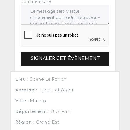
commentaire
SIGNALER CET ÉVÈNEMENT
Lieu :
Scène Le Rohan
Adresse :
rue du château
Ville :
Mutzig
Département :
Bas-Rhin
Région :
Grand Est