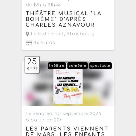
de 19h à 21h45
THÉÂTRE MUSICAL "LA
BOHÈME" D'APRÈS
CHARLES AZNAVOUR
Le Café Brant
,
Strasbourg
46 Euros
25
théâtre
comédie
spectacle
SEPT
Le vendredi 25 septembre 2026
à partir de 20h
LES PARENTS VIENNENT
DE MARS, LES ENFANTS