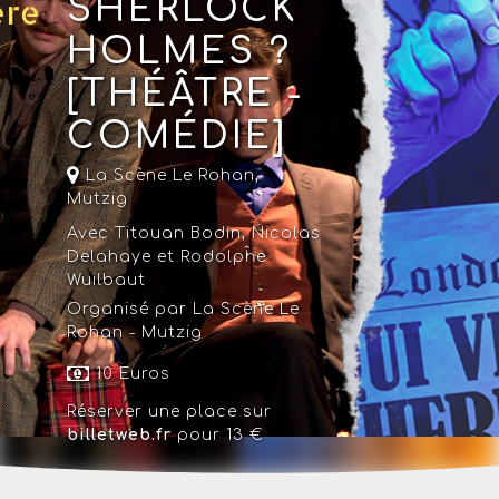
SHERLOCK
HOLMES ?
[THÉÂTRE -
COMÉDIE]
La Scène Le Rohan
,
Mutzig
Avec Titouan Bodin, Nicolas
Delahaye et Rodolpĥe
Wuilbaut
Organisé par La Scène Le
Rohan - Mutzig
10 Euros
Réserver une place sur
billetweb.fr
pour 13 €