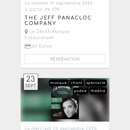
Le samedi 19 septembre 2026
à partir de 20h
THE JEFF PANACLOC
COMPANY
Le Zénith Europe
,
Eckbolsheim
67 Euros
RÉSERVATION
23
musique
chant
spectacle
SEPT
poésie
théâtre
Le mercredi 23 septembre 2026