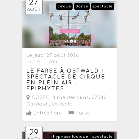
27
cirque
danse
spectacle
AOÛT
Le jeudi 27 août 2026
de 17h à 20h
LE FARSE À OSTWALD !
SPECTACLE DE CIRQUE
EN PLEIN AIR -
EPIPHYTES
COSEC, 8 rue des Lilas, 67540
Ostwald ,
Ostwald
Entrée libre
Farse
29
hypnose ludique
spectacle