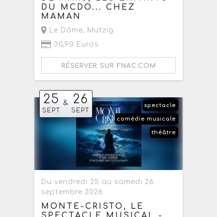
DU MCDO... CHEZ
MAMAN
Le Dôme
,
Mutzig
30,90 Euros
RÉSERVER SUR FNAC.COM
25
26
&
spectacle
SEPT
SEPT
comédie musicale
théâtre
Du vendredi 25 au samedi 26
septembre 2026
MONTE-CRISTO, LE
SPECTACLE MUSICAL -