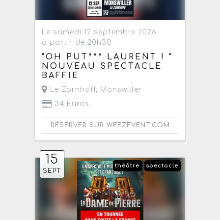
Le samedi 12 septembre 2026
à partir de 20h30
"OH PUT*** LAURENT ! "
NOUVEAU SPECTACLE
BAFFIE
Le Zornhoff
,
Monswiller
34 Euros
RÉSERVER SUR WEEZEVENT.COM
15
théâtre
spectacle
SEPT