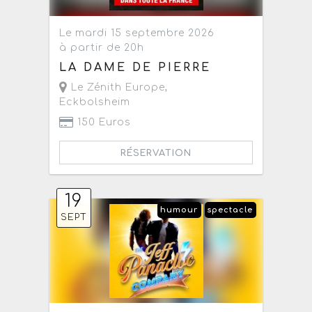
Le mardi 15 septembre 2026
à partir de 20h
LA DAME DE PIERRE
Le Zénith Europe
,
Eckbolsheim
150 Euros
RÉSERVATION
19
humour
spectacle
SEPT