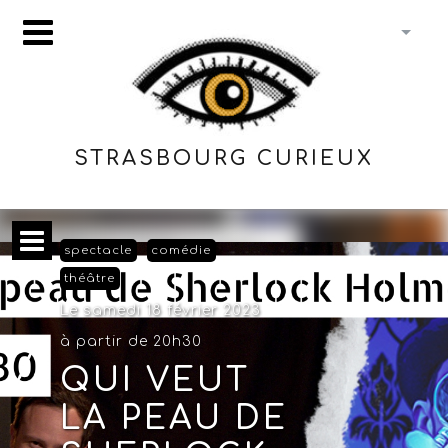
STRASBOURG CURIEUX
spectacle
comédie
théâtre
Le samedi 18 février 2023
à partir de 20h30
QUI VEUT
LA PEAU DE