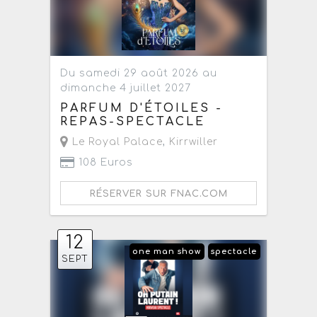
Du samedi 29 août 2026 au
dimanche 4 juillet 2027
PARFUM D'ÉTOILES -
REPAS-SPECTACLE
Le Royal Palace
,
Kirrwiller
108 Euros
RÉSERVER SUR FNAC.COM
12
one man show
spectacle
SEPT