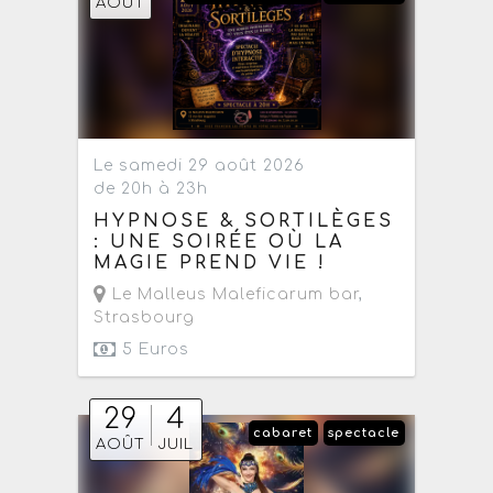
AOÛT
Le samedi 29 août 2026
de 20h à 23h
HYPNOSE & SORTILÈGES
: UNE SOIRÉE OÙ LA
MAGIE PREND VIE !
Le Malleus Maleficarum bar
,
Strasbourg
5 Euros
29
4
cabaret
spectacle
AOÛT
JUIL