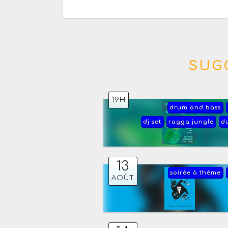
SUG
19H
drum and bass
dj set
ragga jungle
d
13
soirée à thème
AOÛT