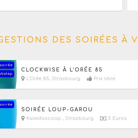
GESTIONS DES SOIRÉES À V
soirée
Aujourd'hui le samedi 8 août 2026
de 19h à 01h
CLOCKWISE À L'ORÉE 85
ubstep
L'Orée 85
,
Strasbourg
Prix libre
soirée
Le jeudi 13 août 2026
de 19h à 22h
SOIRÉE LOUP-GAROU
Kaleidoscoop ,
Strasbourg
5 Euros