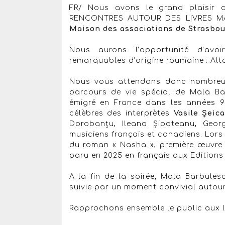
FR/ Nous avons le grand plaisir 
RENCONTRES AUTOUR DES LIVRES MAÏA
Maison des associations de Strasbou
Nous aurons l’opportunité d’avo
remarquables d’origine roumaine : Al
Nous vous attendons donc nombreux 
parcours de vie spécial de Mala Ba
émigré en France dans les années 9
célèbres des interprètes
Vasile Șeic
Dorobanțu, Ileana Șipoteanu, Geor
musiciens français et canadiens. Lors 
du roman « Nasha », première œuvre
paru en 2025 en français aux Edition
A la fin de la soirée, Mala Barbules
suivie par un moment convivial autour
Rapprochons ensemble le public aux liv