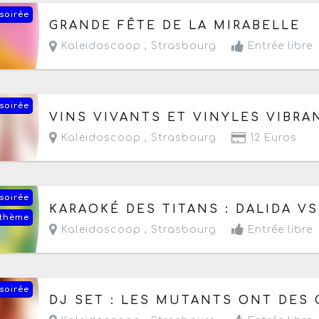
soirée
Le vendredi 14 août 2026
de 18h à 23h
GRANDE FÊTE DE LA MIRABELLE
Kaleidoscoop ,
Strasbourg
Entrée libre
soirée
Le jeudi 20 août 2026
de 18h à 23h
VINS VIVANTS ET VINYLES VIBRA
Kaleidoscoop ,
Strasbourg
12 Euros
soirée
Le jeudi 27 août 2026
de 18h à 20h
KARAOKÉ DES TITANS : DALIDA V
 thème
Kaleidoscoop ,
Strasbourg
Entrée libre
soirée
Du vendredi 28 au samedi 29 août 2026
de 20h
DJ SET : LES MUTANTS ONT DES 