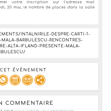
er votre inscription sur l’adresse mail
di, 20 mai, le nombre de places dans la salle
MENTS/INTALNIRILE-DESPRE-CARTI-1-
CU-MALA-BARBULESCU-RENCONTRES-
RE-ALTA-IFLAND-PRESENTE-MALA-
RBULESCU/
 CET ÉVÈNEMENT
pour un : mail / forum / réseau social
UN COMMENTAIRE
z-vous
pour publier un commentaire