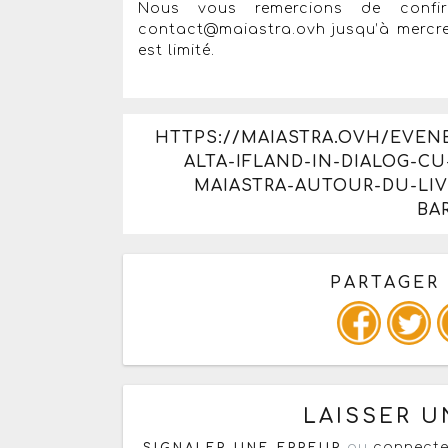
Nous vous remercions de confirm
contact@maiastra.ovh jusqu’à mercre
est limité.
HTTPS://MAIASTRA.OVH/EVENE
ALTA-IFLAND-IN-DIALOG-
MAIASTRA-AUTOUR-DU-LIV
BA
PARTAGER
Copiez les infos ci-dessous 
LAISSER 
ou
connecte
SIGNALER UNE ERREUR