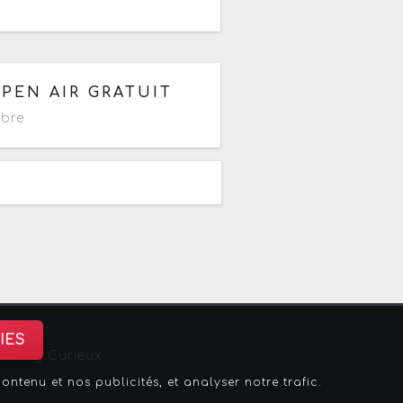
PEN AIR GRATUIT
ibre
IES
sbourg Curieux
tenu et nos publicités, et analyser notre trafic.