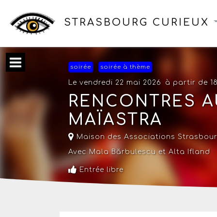
STRASBOURG CURIEUX
soirée
soirée à thème
Le vendredi 22 mai 2026
à partir de 1
RENCONTRES A
MAÏASTRA
Maison des Associations Strasbou
Avec Mala Bărbulescu et Alta Ifland
Entrée libre