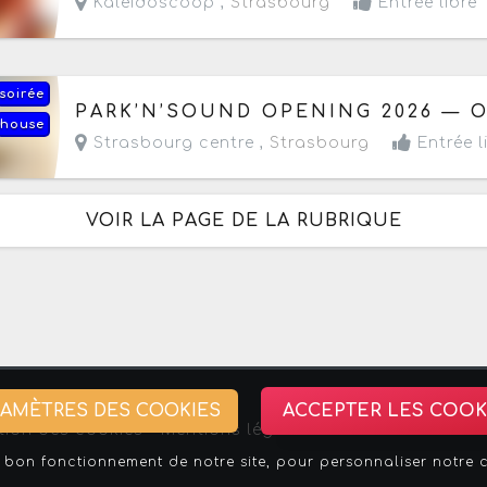
Kaleidoscoop ,
Strasbourg
Entrée libre
soirée
Le samedi 5 septembre 2026
de 15h à 22h
PARK’N’SOUND OPENING 2026 — O
house
Strasbourg centre ,
Strasbourg
Entrée l
VOIR LA PAGE DE LA RUBRIQUE
RAMÈTRES DES COOKIES
ACCEPTER LES COOK
tion des cookies -
Mentions légales
-
Association Stra
bon fonctionnement de notre site, pour personnaliser notre con