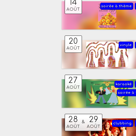
14
soirée à thème
AOÛT
20
vinyle
AOÛT
27
karaoké
AOÛT
soirée à
28
29
&
clubbing
AOÛT
AOÛT