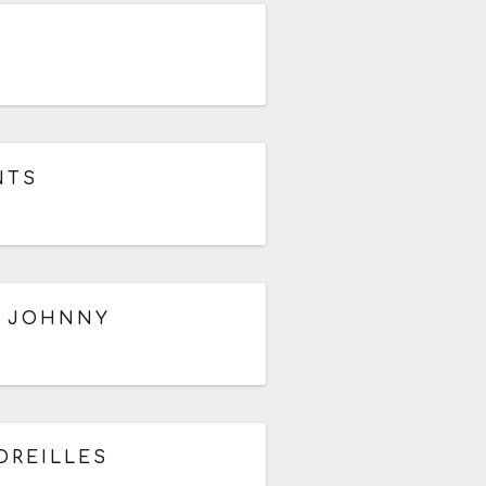
NTS
S JOHNNY
 à 01h
OREILLES