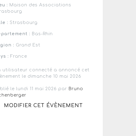
eu :
Maison des Associations
rasbourg
lle :
Strasbourg
partement :
Bas-Rhin
gion :
Grand Est
ys :
France
 utilisateur connecté a annoncé cet
ènement le dimanche 10 mai 2026
blié le lundi 11 mai 2026 par
Bruno
chenberger
MODIFIER CET ÉVÈNEMENT