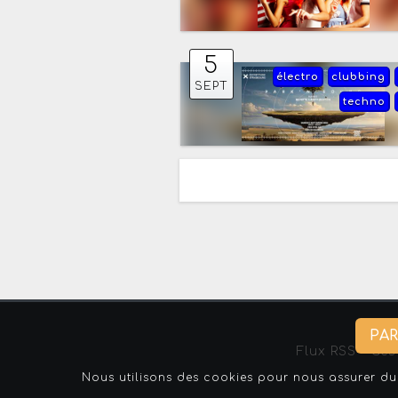
5
électro
clubbing
SEPT
techno
PA
Flux RSS
-
Ges
Nous utilisons des cookies pour nous assurer du 