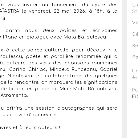
de vous inviter au lancement du cycle des
Li
STRA le vendredi, 22 mai 2026, à 18h, à la
St
rg
.
Vi
ir parmi nous deux poètes et écrivaines
Dé
ta Ifland en dialogue avec Mala Barbulescu.
Ré
à cette soirée culturelle, pour découvrir le
rbulescu, poète et parolière renommée qui a
Pa
0, auteure des vers des chansons roumaines
aru
, Corina Chiriac, Mihaela Runceanu, Gabriel
Un
ge Nicolescu et collaboratrice de quelques
év
de la rencontre, on marquera les significations
 de fiction en prose de Mme Mala Bărbulescu,
Pu
s Atramenta.
Ei
cu offrira une session d’autographes qui sera
 d’un « vin d’honneur »
res et à leurs auteurs !