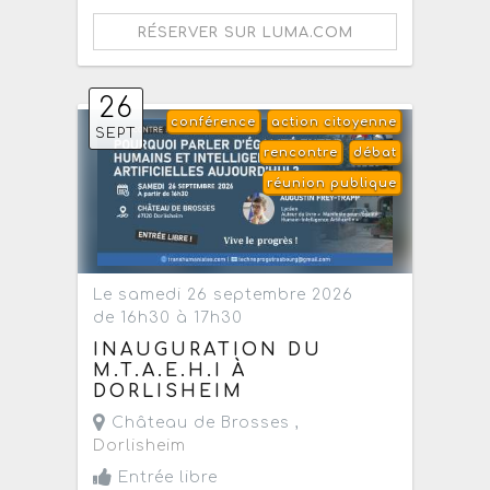
RÉSERVER SUR LUMA.COM
26
conférence
action citoyenne
SEPT
rencontre
débat
réunion publique
Le samedi 26 septembre 2026
de 16h30 à 17h30
INAUGURATION DU
M.T.A.E.H.I À
DORLISHEIM
Château de Brosses ,
Dorlisheim
Entrée libre