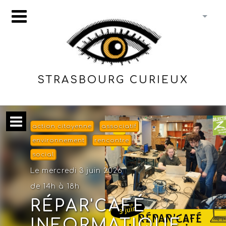
STRASBOURG CURIEUX
action citoyenne
associatif
environnement
rencontre
social
Le mercredi 3 juin 2026
de 14h à 18h
RÉPAR'CAFÉ
INFORMATIQUE