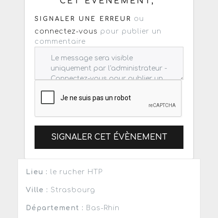
CET ÉVÈNEMENT,
ou
SIGNALER UNE ERREUR
connectez-vous
pour publier un
commentaire
SIGNALER CET ÉVÈNEMENT
Lieu :
le rucher HTP
Ville :
Strasbourg
Département :
Bas-Rhin