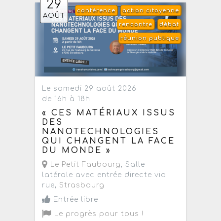
29
conférence
action citoyenne
AOÛT
rencontre
débat
réunion publique
Le samedi 29 août 2026
de 16h à 18h
« CES MATÉRIAUX ISSUS
DES
NANOTECHNOLOGIES
QUI CHANGENT LA FACE
DU MONDE »
Le Petit Faubourg
, Salle
latérale avec entrée directe via
rue,
Strasbourg
Entrée libre
Le progrès pour tous !