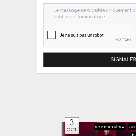
SIGNALE
3
one man show
spe
OCT
h