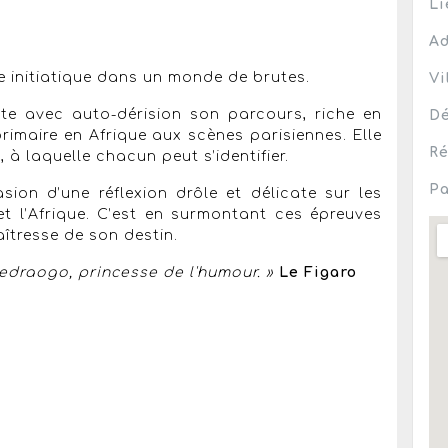
Li
Ad
e initiatique dans un monde de brutes.
Vi
te avec auto-dérision son parcours, riche en
Dé
rimaire en Afrique aux scènes parisiennes. Elle
Ré
e, à laquelle chacun peut s’identifier.
Pa
ion d’une réflexion drôle et délicate sur les
et l’Afrique. C’est en surmontant ces épreuves
aîtresse de son destin.
edraogo, princesse de l'humour. »
Le Figaro