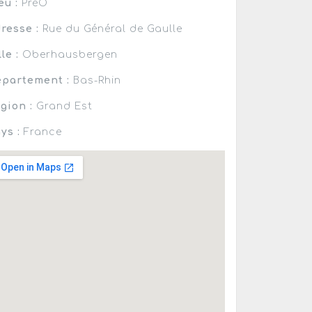
eu :
PréO
resse :
Rue du Général de Gaulle
lle :
Oberhausbergen
partement :
Bas-Rhin
gion :
Grand Est
ys :
France