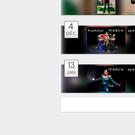
t
4
humour
théâtre
spe
DÉC
13
théâtre
spe
JAN