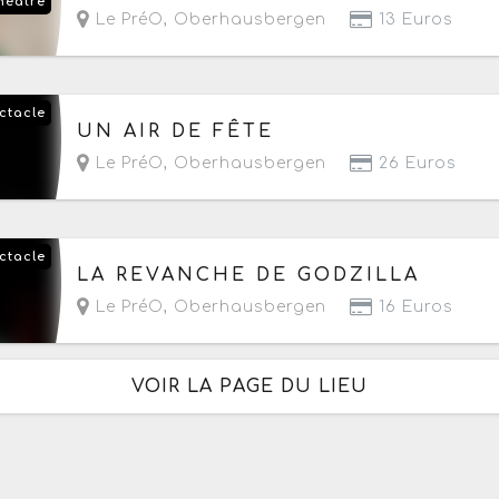
héâtre
Le PréO
,
Oberhausbergen
13 Euros
ctacle
Le vendredi 4 décembre 2026
à partir de 20h
UN AIR DE FÊTE
Le PréO
,
Oberhausbergen
26 Euros
ctacle
Le mercredi 13 janvier 2027
à partir de 19h
LA REVANCHE DE GODZILLA
Le PréO
,
Oberhausbergen
16 Euros
VOIR LA PAGE DU LIEU