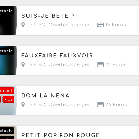
ctacle
Le vendredi 6 novembre 2026
à partir de 20h
SUIS-JE BÊTE ?!
Le PréO
,
Oberhausbergen
16 Euros
ctacle
Le mardi 10 novembre 2026
à partir de 20h
FAUXFAIRE FAUXVOIR
Le PréO
,
Oberhausbergen
22 Euros
oncert
Le vendredi 20 novembre 2026
à partir de 20h
DOM LA NENA
jazz
Le PréO
,
Oberhausbergen
26 Euros
ctacle
Le dimanche 22 novembre 2026
à partir de 11h
PETIT POP’RON ROUGE