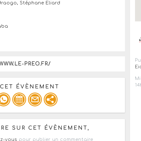
draogo, Stéphane Eliard
raba
Pu
WWW.LE-PREO.FR/
Ei
Mi
14
 CET ÉVÈNEMENT
pour un : mail / forum / réseau social
RE SUR CET ÉVÈNEMENT,
z-vous
pour publier un commentaire