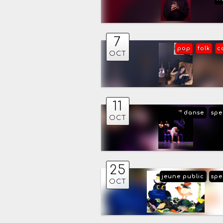
7
pop
folk
c
OCT
11
danse
spe
OCT
25
jeune public
spe
OCT