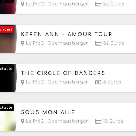
Le PréO
,
Oberhausbergen
32 Euros
oncert
Le mercredi 7 octobre 2026
à partir de 20h
KEREN ANN - AMOUR TOUR
Le PréO
,
Oberhausbergen
32 Euros
ctacle
Le dimanche 11 octobre 2026
à partir de 15h
THE CIRCLE OF DANCERS
Le PréO
,
Oberhausbergen
8 Euros
ctacle
Le dimanche 25 octobre 2026
à partir de 11h
SOUS MON AILE
Le PréO
,
Oberhausbergen
13 Euros