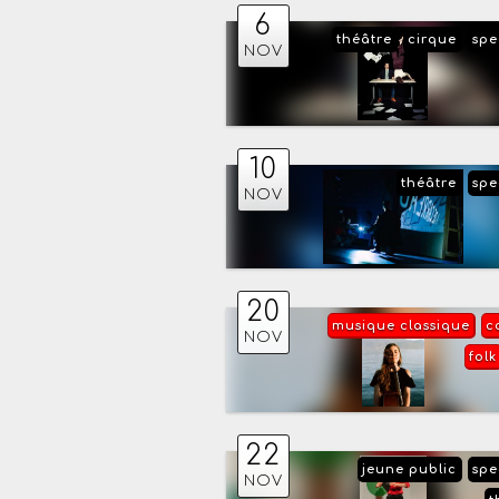
6
théâtre
cirque
spe
NOV
10
théâtre
spe
NOV
20
musique classique
c
NOV
folk
22
jeune public
spe
NOV