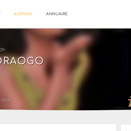
AGENDA
ANNUAIRE
20h
DRAOGO
 Voir