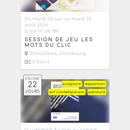
Du mardi 30 juin au mardi 25
août 2026
à partir de 18h
SESSION DE JEU LES
MOTS DU CLIC
Stimultania
,
Strasbourg
5 Euros
ENCORE
22
sculpture
exposition
JOURS
art contemporain
peinture
Du vendredi 3 juillet au samedi