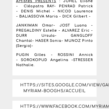
Artistes PRÉSENTS
: JUHEL Eliane
- Cléopatra RAY
- PENRAD Patrick
- DENIS Michel - NICOD Laurence
- BALIASSOVA Maria - DICK Gilbert -
JANKIMAN Omar- JOST Luana -
PREGALDINY Estelle -
ALVAREZ Eric -
DURR Ursula-
GANGLOFF
Chantal-
HASER Sonia-
MUNOZ Pinto
(Sergio)-
PUGIN Gilles -
ROSSINI Annick
-
SOROKOPUD Angelina -
STRESSER
Nathalie.
HTTPS://SITES.GOOGLE.COM/VIEW/GA
MYRIAM-BOOGHS/ACCUEIL
HTTPS://WWW.FACEBOOK.COM/MYRIA