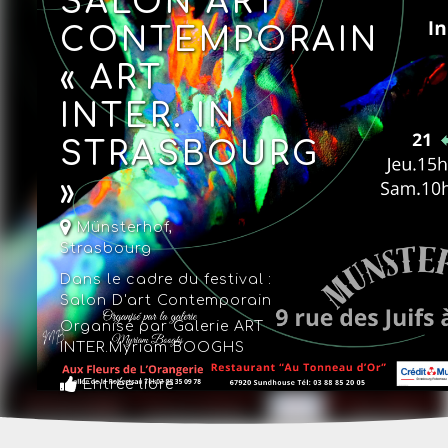
SALON ART
CONTEMPORAIN
« ART
INTER. IN
STRASBOURG
»
Münsterhof,
Strasbourg
Dans le cadre du festival :
Salon D'art Contemporain
Organisé par Galerie ART
INTER.Myriam BOOGHS
Entrée libre