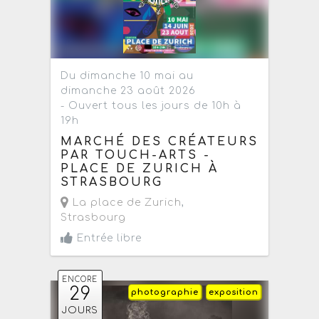
Du dimanche 10 mai au
dimanche 23 août 2026
- Ouvert tous les jours de 10h à
19h
MARCHÉ DES CRÉATEURS
PAR TOUCH-ARTS -
PLACE DE ZURICH À
STRASBOURG
La place de Zurich
,
Strasbourg
Entrée libre
ENCORE
29
photographie
exposition
JOURS