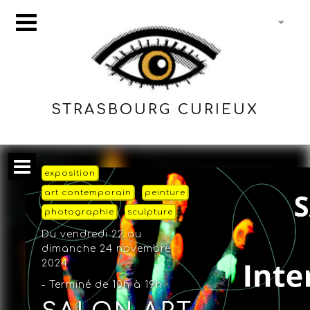
STRASBOURG CURIEUX
exposition
art contemporain
peinture
photographie
sculpture
Du vendredi 22 au
dimanche 24 novembre
2024
- Terminé de 10h à 19h