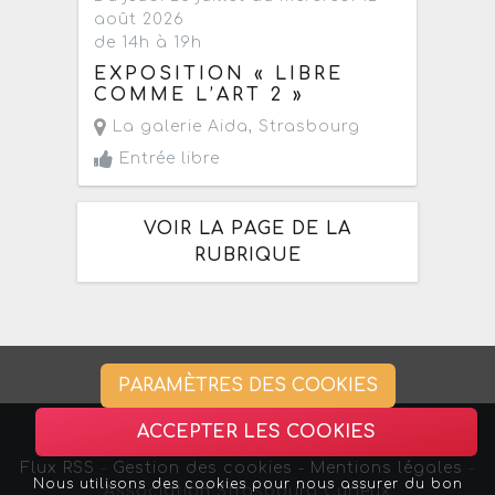
août 2026
de 14h à 19h
EXPOSITION « LIBRE
COMME L’ART 2 »
La galerie Aida
,
Strasbourg
Entrée libre
VOIR LA PAGE DE LA
RUBRIQUE
PARAMÈTRES DES COOKIES
ACCEPTER LES COOKIES
Flux RSS
-
Gestion des cookies -
Mentions légales
-
Nous utilisons des cookies pour nous assurer du bon
Association Strasbourg Curieux