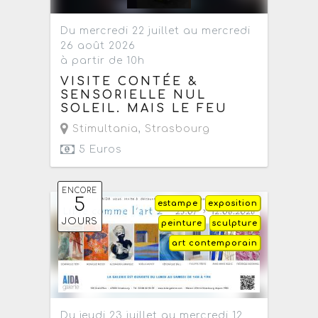
Du mercredi 22 juillet au mercredi
26 août 2026
à partir de 10h
VISITE CONTÉE &
SENSORIELLE NUL
SOLEIL. MAIS LE FEU
Stimultania
,
Strasbourg
5 Euros
ENCORE
5
estampe
exposition
JOURS
peinture
sculpture
art contemporain
Du jeudi 23 juillet au mercredi 12