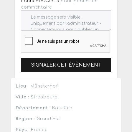
connectez-vous
pour publier un
commentaire
SIGNALER CET ÉVÈNEMENT
Lieu :
Münsterhof
Ville :
Strasbourg
Département :
Bas-Rhin
Région :
Grand Est
Pays :
France