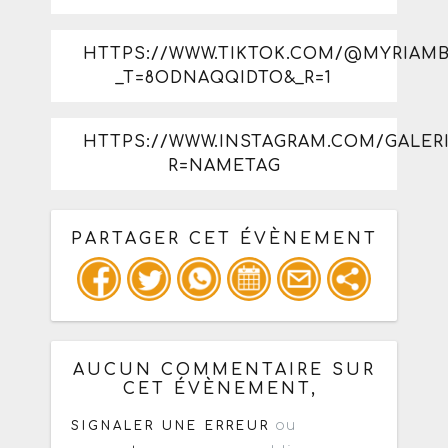
HTTPS://WWW.TIKTOK.COM/@MYRIAM
_T=8ODNAQQIDTO&_R=1
HTTPS://WWW.INSTAGRAM.COM/GALER
R=NAMETAG
PARTAGER CET ÉVÈNEMENT
Copiez les infos ci-dessous pour un
: mail / forum / réseau social
AUCUN COMMENTAIRE SUR
CET ÉVÈNEMENT,
ou
SIGNALER UNE ERREUR