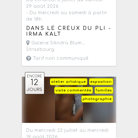
29 août 2026
- Du mercredi au samedi à partir
de 18h
DANS LE CREUX DU PLI -
IRMA KALT
Galerie SAndra Blum ,
Strasbourg
Tarif non communiqué
ENCORE
12
atelier artistique
exposition
JOURS
visite commentée
familles
photographie
Du mercredi 22 juillet au mercredi
19 août 2026