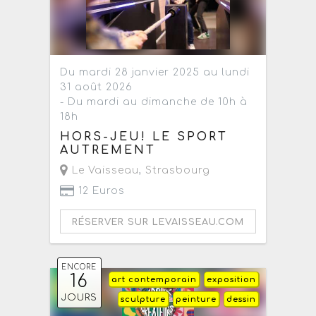
Du mardi 28 janvier 2025 au lundi
31 août 2026
- Du mardi au dimanche de 10h à
18h
HORS-JEU! LE SPORT
AUTREMENT
Le Vaisseau
,
Strasbourg
12 Euros
RÉSERVER SUR LEVAISSEAU.COM
ENCORE
16
art contemporain
exposition
JOURS
sculpture
peinture
dessin