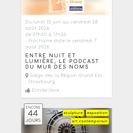
Du lundi 15 juin au vendredi 28
août 2026
de 07h30 à 17h30
- Prochaine date le vendredi 7
août 2026
ENTRE NUIT ET
LUMIÈRE, LE PODCAST
DU MUR DES NOMS
Siège des la Région Grand Est
,
Strasbourg
Entrée libre
ENCORE
44
sculpture
exposition
JOURS
art contemporain