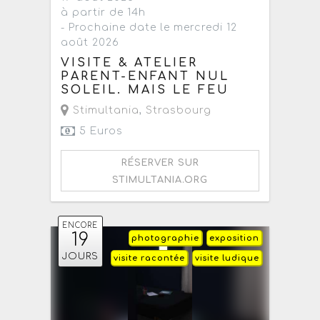
à partir de 14h
- Prochaine date le mercredi 12
août 2026
VISITE & ATELIER
PARENT-ENFANT NUL
SOLEIL. MAIS LE FEU
Stimultania
,
Strasbourg
5 Euros
RÉSERVER SUR
STIMULTANIA.ORG
ENCORE
19
photographie
exposition
JOURS
visite racontée
visite ludique