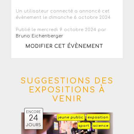
Un utilisateur connecté a annoncé cet
évènement le dimanche 6 octobre 2024
Publié le mercredi 9 octobre 2024 par
Bruno Eichenberger
MODIFIER CET ÉVÈNEMENT
SUGGESTIONS DES
EXPOSITIONS À
VENIR
ENCORE
24
jeune public
exposition
JOURS
sport
science