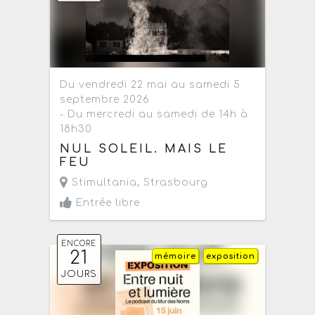
Du vendredi 22 mai au samedi 5
septembre 2026
- Du mercredi au samedi de 14h à
18h30
NUL SOLEIL. MAIS LE
FEU
Stimultania
,
Strasbourg
Entrée libre
ENCORE
21
mémoire
exposition
JOURS