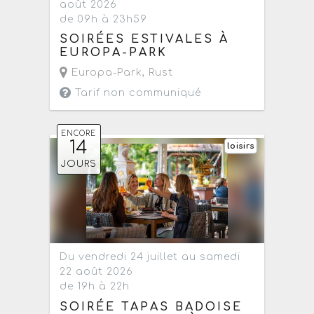
août 2026
de 09h à 23h59
SOIRÉES ESTIVALES À
EUROPA-PARK
Europa-Park
,
Rust
Tarif non communiqué
ENCORE
14
loisirs
JOURS
Du vendredi 24 juillet au samedi
22 août 2026
de 19h à 22h
SOIRÉE TAPAS BADOISE