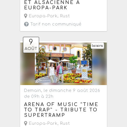
ET ALSACIENNE À
EUROPA-PARK
Europa-Park
,
Rust
Tarif non communiqué
9
loisirs
AOÛT
Demain, le dimanche 9 août 2026
de 09h à 22h
ARENA OF MUSIC “TIME
TO TRAP” - TRIBUTE TO
SUPERTRAMP
Europa-Park
,
Rust