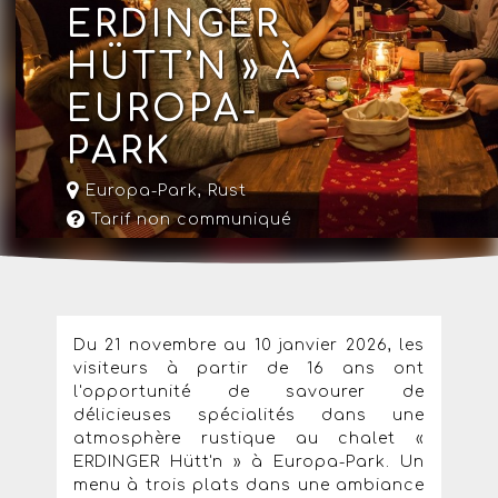
ERDINGER
HÜTT’N » À
EUROPA-
PARK
Europa-Park
,
Rust
Tarif non communiqué
Du 21 novembre au 10 janvier 2026, les
visiteurs à partir de 16 ans ont
l'opportunité de savourer de
délicieuses spécialités dans une
atmosphère rustique au chalet «
ERDINGER Hütt'n » à Europa-Park. Un
menu à trois plats dans une ambiance