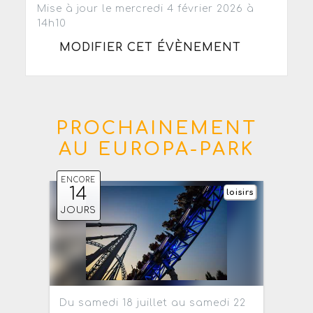
Mise à jour le mercredi 4 février 2026 à
14h10
MODIFIER CET ÉVÈNEMENT
PROCHAINEMENT
AU EUROPA-PARK
ENCORE
14
loisirs
JOURS
Du samedi 18 juillet au samedi 22