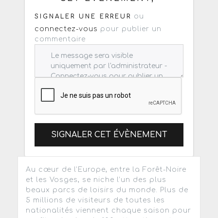
ou
SIGNALER UNE ERREUR
connectez-vous
pour publier un
commentaire
SIGNALER CET ÉVÈNEMENT
Au cœur de l’Europe, entre la Forêt-Noire
et les Vosges, se niche l’un des plus
beaux parcs de loisirs du monde. Plus de
5 millions de visiteurs de toutes les
nationalités viennent chaque saison pour