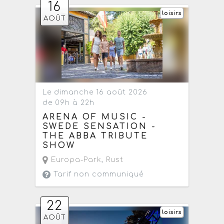
16
loisirs
AOÛT
Le dimanche 16 août 2026
de 09h à 22h
ARENA OF MUSIC -
SWEDE SENSATION -
THE ABBA TRIBUTE
SHOW
Europa-Park
,
Rust
Tarif non communiqué
22
loisirs
AOÛT