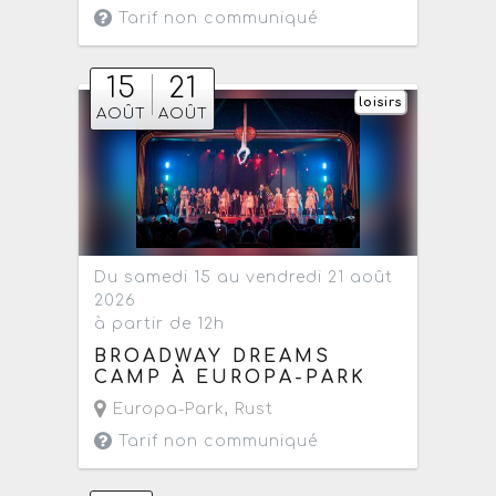
Tarif non communiqué
15
21
loisirs
AOÛT
AOÛT
Du samedi 15 au vendredi 21 août
2026
à partir de 12h
BROADWAY DREAMS
CAMP À EUROPA-PARK
Europa-Park
,
Rust
Tarif non communiqué