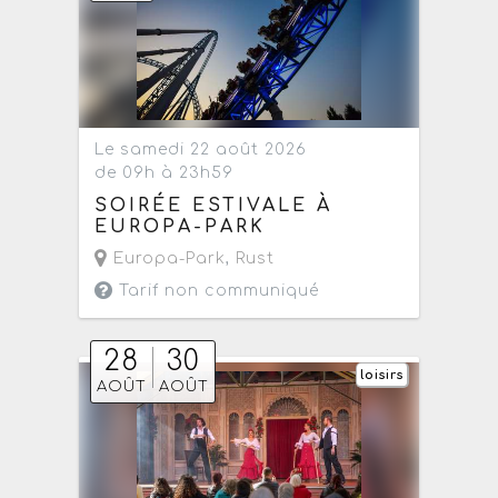
Le samedi 22 août 2026
de 09h à 23h59
SOIRÉE ESTIVALE À
EUROPA-PARK
Europa-Park
,
Rust
Tarif non communiqué
28
30
loisirs
AOÛT
AOÛT