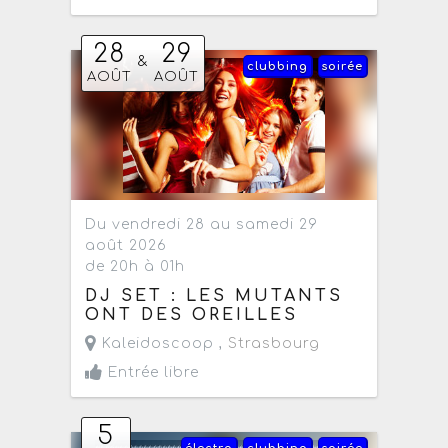
28
29
&
clubbing
soirée
AOÛT
AOÛT
Du vendredi 28 au samedi 29
août 2026
de 20h à 01h
DJ SET : LES MUTANTS
ONT DES OREILLES
Kaleidoscoop ,
Strasbourg
Entrée libre
5