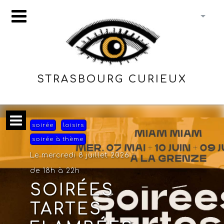
STRASBOURG CURIEUX
soirée
loisirs
soirée à thème
Le mercredi 8 juillet 2026
de 18h à 22h
SOIRÉES
TARTES