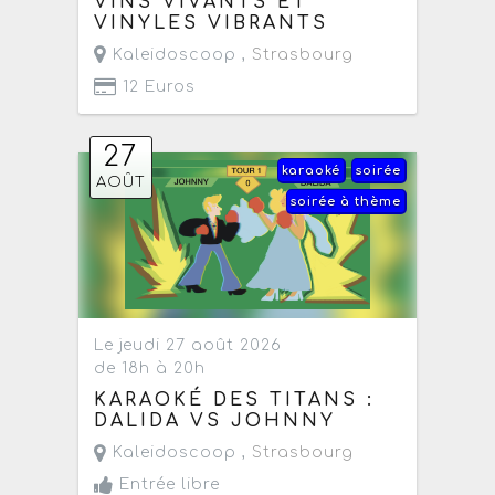
VINS VIVANTS ET
VINYLES VIBRANTS
Kaleidoscoop ,
Strasbourg
12 Euros
27
karaoké
soirée
AOÛT
soirée à thème
Le jeudi 27 août 2026
de 18h à 20h
KARAOKÉ DES TITANS :
DALIDA VS JOHNNY
Kaleidoscoop ,
Strasbourg
Entrée libre