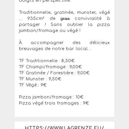
doigts en perspective.
Traditionnelle, gratinée, munster, végé
… 935cm² de g̴r̴a̴s̴ convivialité à
partager ! Sans oublier la pizza
jambon/fromage ou végé !
​À accompagner des délicieux
breuvages de notre bar local…
TF Traditionnelle : 8,50€
TF Champi/fromage : 9,00€
TF Gratinée / Forestière : 9,00€
TF Munster : 9,50€
TF Végé : 9€
Pizza jambon/fromage : 10€
Pizza végé trois fromages : 9€
HTTPS://WWW.LAGRENZE.EU/