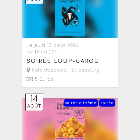
Le jeudi 13 août 2026
de 19h à 22h
SOIRÉE LOUP-GAROU
Kaleidoscoop ,
Strasbourg
5 Euros
14
soirée à thème
soirée
AOÛT