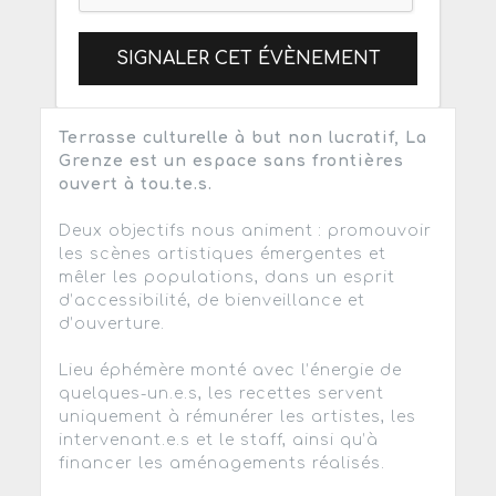
SIGNALER CET ÉVÈNEMENT
Terrasse culturelle à but non lucratif, La
Grenze est un espace sans frontières
ouvert à tou.te.s.
Deux objectifs nous animent : promouvoir
les scènes artistiques émergentes et
mêler les populations, dans un esprit
d’accessibilité, de bienveillance et
d’ouverture.
Lieu éphémère monté avec l’énergie de
quelques-un.e.s, les recettes servent
uniquement à rémunérer les artistes, les
intervenant.e.s et le staff, ainsi qu’à
financer les aménagements réalisés.