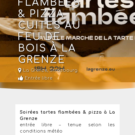
FLAMBÉES
& PIZZA
CUITES AU
FEU DE
BOIS À LA
GRENZE
La Grenze
,
Strasbourg
Entrée libre
Soirées tartes flambées & pizza
à La
Grenze
entrée libre – tenue selon les
conditions météo​