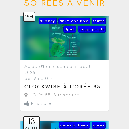
SOIRÉES À VENIR
19H
dubstep
drum and bass
soirée
dj set
ragga jungle
Aujourd'hui le samedi 8 août
2026
de 19h à 01h
CLOCKWISE À L'ORÉE 85
L'Orée 85
,
Strasbourg
Prix libre
13
soirée à thème
soirée
AOÛT