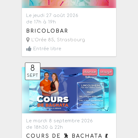
Le jeudi 27 août 2026
de 17h à 19h
BRICOLOBAR
L'Orée 85
,
Strasbourg
Entrée libre
8
danse
stage
SEPT
Le mardi 8 septembre 2026
de 18h30 à 22h
COURS DE 🕺 BACHATA 💃