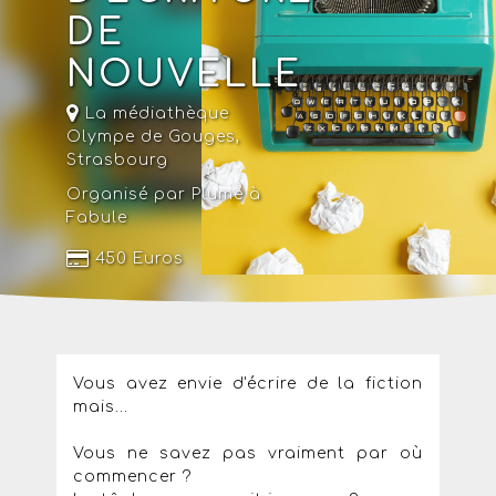
DE
NOUVELLE
La médiathèque
Olympe de Gouges
,
Strasbourg
Organisé par Plume à
Fabule
450 Euros
Vous avez envie d'écrire de la fiction
mais...
Vous ne savez pas vraiment par où
commencer ?