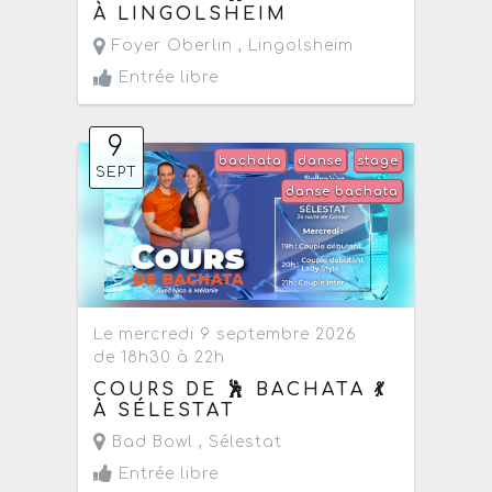
À LINGOLSHEIM
Foyer Oberlin ,
Lingolsheim
Entrée libre
9
bachata
danse
stage
SEPT
danse bachata
Le mercredi 9 septembre 2026
de 18h30 à 22h
COURS DE 🕺 BACHATA 💃
À SÉLESTAT
Bad Bowl ,
Sélestat
Entrée libre