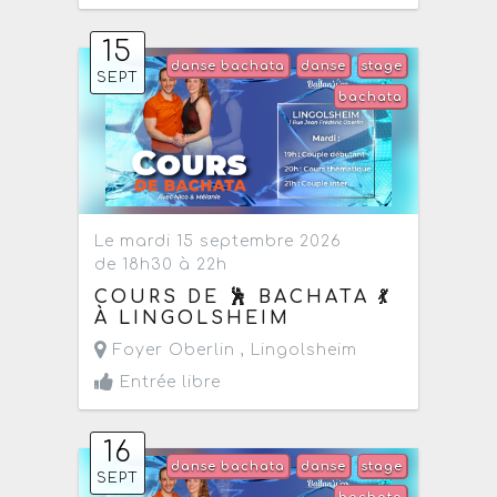
15
danse bachata
danse
stage
SEPT
bachata
Le mardi 15 septembre 2026
de 18h30 à 22h
COURS DE 🕺 BACHATA 💃
À LINGOLSHEIM
Foyer Oberlin ,
Lingolsheim
Entrée libre
16
danse bachata
danse
stage
SEPT