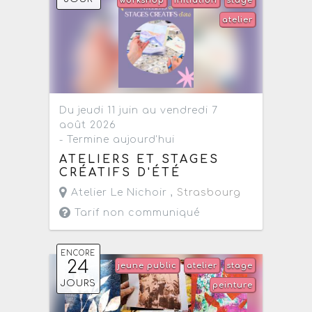
workshop
initiation
stage
atelier
Du jeudi 11 juin au vendredi 7
août 2026
- Termine aujourd'hui
ATELIERS ET STAGES
CRÉATIFS D'ÉTÉ
Atelier Le Nichoir ,
Strasbourg
Tarif non communiqué
ENCORE
24
jeune public
atelier
stage
JOURS
peinture