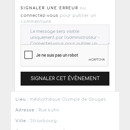
ou
SIGNALER UNE ERREUR
connectez-vous
pour publier un
commentaire
SIGNALER CET ÉVÈNEMENT
Lieu :
médiathèque Olympe de Gouges
Adresse :
Rue kuhn
Ville :
Strasbourg