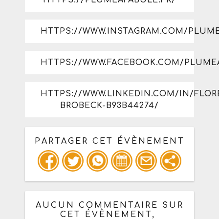
HTTPS://WWW.INSTAGRAM.COM/PLUM
HTTPS://WWW.FACEBOOK.COM/PLUME
HTTPS://WWW.LINKEDIN.COM/IN/FLOR
BROBECK-B93B44274/
PARTAGER CET ÉVÈNEMENT
Copiez les infos ci-dessous pour un
: mail / forum / réseau social
AUCUN COMMENTAIRE SUR
CET ÉVÈNEMENT,