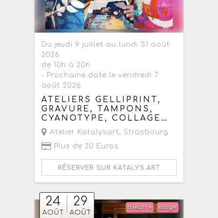
Du jeudi 9 juillet au lundi 31 août
2026
de 10h à 20h
- Prochaine date le vendredi 7
août 2026
ATELIERS GELLIPRINT,
GRAVURE, TAMPONS,
CYANOTYPE, COLLAGE…
Atelier Katalysart
,
Strasbourg
Plus de 20 Euros
RÉSERVER SUR KATALYS.ART
24
29
théâtre
stage
AOÛT
AOÛT