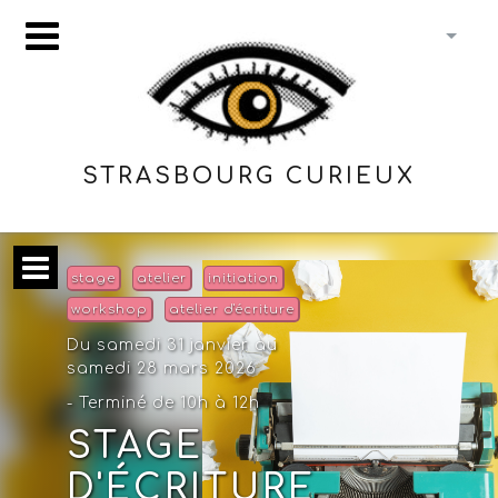
STRASBOURG CURIEUX
stage
atelier
initiation
workshop
atelier d'écriture
Du samedi 31 janvier au
samedi 28 mars 2026
- Terminé de 10h à 12h
STAGE
D'ÉCRITURE