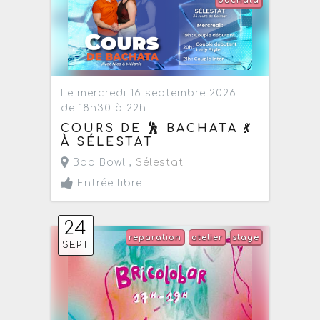
bachata
Le mercredi 16 septembre 2026
de 18h30 à 22h
COURS DE 🕺 BACHATA 💃
À SÉLESTAT
Bad Bowl ,
Sélestat
Entrée libre
24
reparation
atelier
stage
SEPT