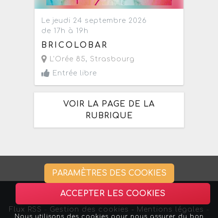
Le jeudi 24 septembre 2026
de 17h à 19h
BRICOLOBAR
L'Orée 85
,
Strasbourg
Entrée libre
VOIR LA PAGE DE LA
RUBRIQUE
PARAMÈTRES DES COOKIES
ACCEPTER LES COOKIES
Flux RSS
-
Gestion des cookies -
Mentions légales
-
Nous utilisons des cookies pour nous assurer du bon