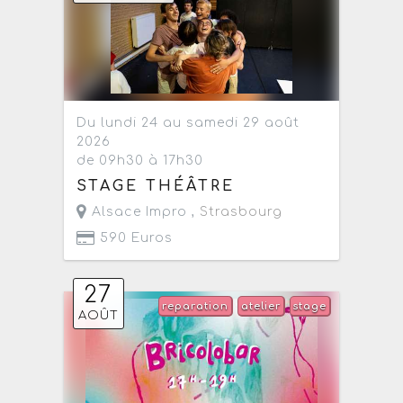
Du lundi 24 au samedi 29 août
2026
de 09h30 à 17h30
STAGE THÉÂTRE
Alsace Impro ,
Strasbourg
590 Euros
27
reparation
atelier
stage
AOÛT