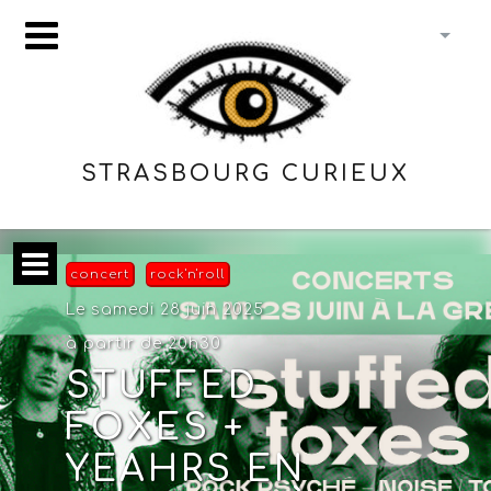
STRASBOURG CURIEUX
concert
rock'n'roll
Le samedi 28 juin 2025
à partir de 20h30
STUFFED
FOXES +
YEAHRS EN