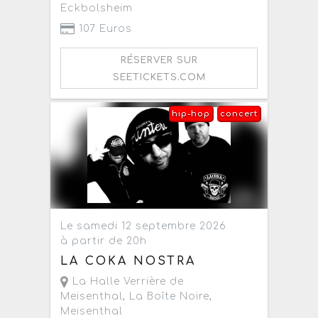
Eckbolsheim
107 Euros
RÉSERVER SUR
SEETICKETS.COM
hip-hop
concert
Le samedi 12 septembre 2026
à partir de 20h
LA COKA NOSTRA
La Halle Verrière de
Meisenthal
, La Boîte Noire,
Meisenthal