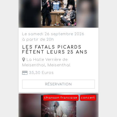
Le samedi 26 septembre 2026
à partir de 20h
LES FATALS PICARDS
FÊTENT LEURS 25 ANS
La Halle Verrière de
Meisenthal
,
Meisenthal
35,30 Euros
RÉSERVATION
chanson francaise
concert