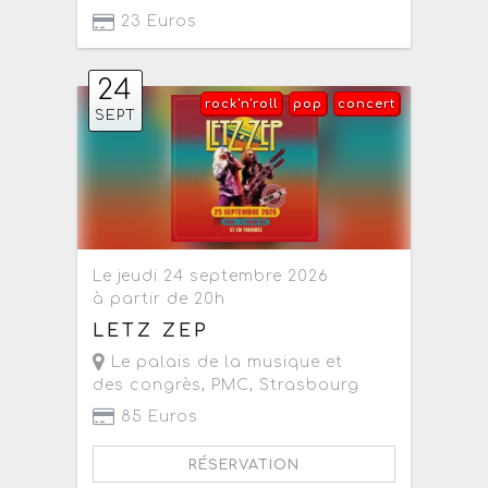
23 Euros
24
rock'n'roll
pop
concert
SEPT
Le jeudi 24 septembre 2026
à partir de 20h
LETZ ZEP
Le palais de la musique et
des congrès, PMC
,
Strasbourg
85 Euros
RÉSERVATION