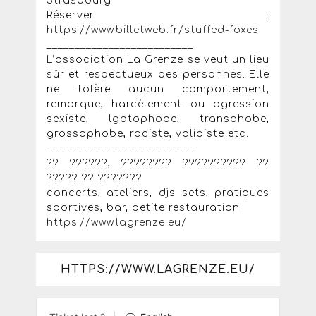
Strasbourg
Réserver :
https://www.billetweb.fr/stuffed-foxes
__________________________
L’association La Grenze se veut un lieu
sûr et respectueux des personnes. Elle
ne tolère aucun comportement,
remarque, harcèlement ou agression
sexiste, lgbtophobe, transphobe,
grossophobe, raciste, validiste etc.
__________________________
?? ??????, ???????? ?????????? ??
????? ?? ???????
concerts, ateliers, djs sets, pratiques
sportives, bar, petite restauration
https://www.lagrenze.eu/
HTTPS://WWW.LAGRENZE.EU/