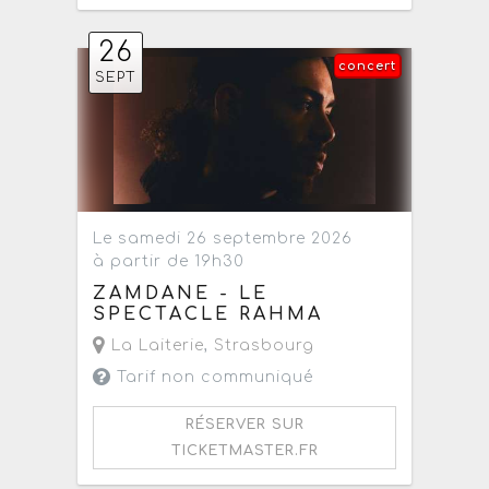
26
concert
SEPT
Le samedi 26 septembre 2026
à partir de 19h30
ZAMDANE - LE
SPECTACLE RAHMA
La Laiterie
,
Strasbourg
Tarif non communiqué
RÉSERVER SUR
TICKETMASTER.FR