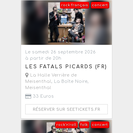
rock français
concert
Le samedi 26 septembre 2026
à partir de 20h
LES FATALS PICARDS (FR)
La Halle Verrière de
Meisenthal
, La Boîte Noire,
Meisenthal
33 Euros
RÉSERVER SUR SEETICKETS.FR
rock'n'roll
folk
concert