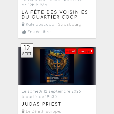
de 19h à 23h
LA FÊTE DES VOISIN·ES
DU QUARTIER COOP
Kaleidoscoop ,
Strasbourg
Entrée libre
12
métal
concert
SEPT
Le samedi 12 septembre 2026
à partir de 19h30
JUDAS PRIEST
Le Zénith Europe
,