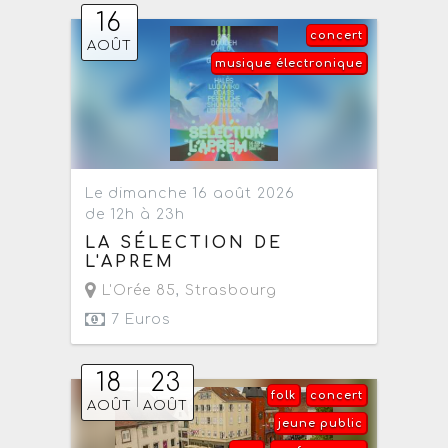
16
concert
AOÛT
musique électronique
Le dimanche 16 août 2026
de 12h à 23h
LA SÉLECTION DE
L'APREM
L'Orée 85
,
Strasbourg
7 Euros
18
23
folk
concert
AOÛT
AOÛT
jeune public