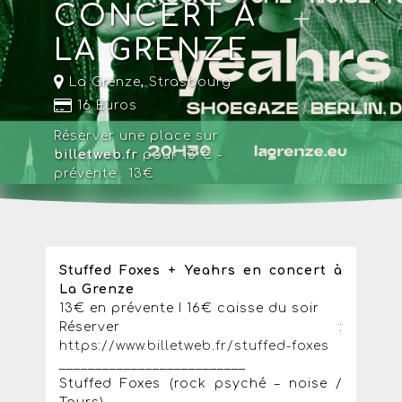
CONCERT À
LA GRENZE
La Grenze
,
Strasbourg
16 Euros
Réserver une place sur
billetweb.fr
pour 13 € -
prévente : 13€
Stuffed Foxes + Yeahrs en concert à
La Grenze
13€ en prévente I 16€ caisse du soir
Réserver :
https://www.billetweb.fr/stuffed-foxes
__________________________
Stuffed Foxes (rock psyché – noise /