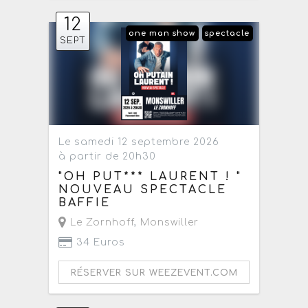
12
one man show
spectacle
SEPT
Le samedi 12 septembre 2026
à partir de 20h30
"OH PUT*** LAURENT ! "
NOUVEAU SPECTACLE
BAFFIE
Le Zornhoff
,
Monswiller
34 Euros
RÉSERVER SUR WEEZEVENT.COM