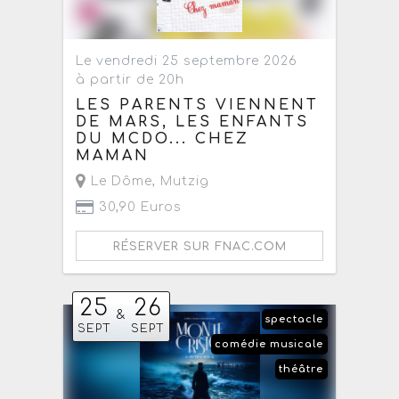
Le vendredi 25 septembre 2026
à partir de 20h
LES PARENTS VIENNENT
DE MARS, LES ENFANTS
DU MCDO... CHEZ
MAMAN
Le Dôme
,
Mutzig
30,90 Euros
RÉSERVER SUR FNAC.COM
25
26
&
spectacle
SEPT
SEPT
comédie musicale
théâtre