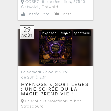
COSEC, 8 rue des Lilas, 67540
Ostwald ,
Ostwald
Entrée libre
Farse
29
hypnose ludique
spectacle
AOÛT
Le samedi 29 août 2026
de 20h à 23h
HYPNOSE & SORTILÈGES
: UNE SOIRÉE OÙ LA
MAGIE PREND VIE !
Le Malleus Maleficarum bar
,
Strasbourg