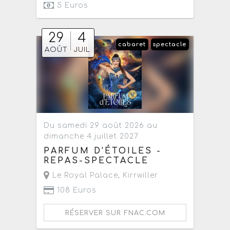
5 Euros
29
4
cabaret
spectacle
AOÛT
JUIL
Du samedi 29 août 2026 au
dimanche 4 juillet 2027
PARFUM D'ÉTOILES -
REPAS-SPECTACLE
Le Royal Palace
,
Kirrwiller
108 Euros
RÉSERVER SUR FNAC.COM