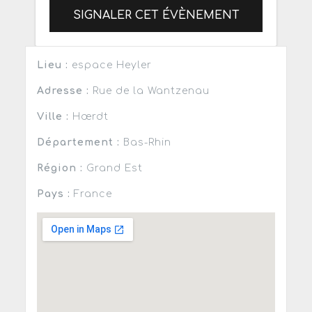
SIGNALER CET ÉVÈNEMENT
Lieu :
espace Heyler
Adresse :
Rue de la Wantzenau
Ville :
Hœrdt
Département :
Bas-Rhin
Région :
Grand Est
Pays :
France