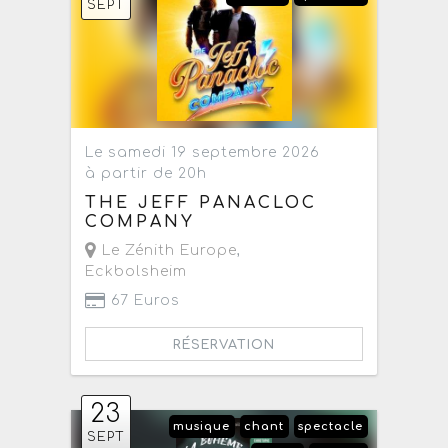
SEPT
Le samedi 19 septembre 2026
à partir de 20h
THE JEFF PANACLOC
COMPANY
Le Zénith Europe
,
Eckbolsheim
67 Euros
RÉSERVATION
23
musique
chant
spectacle
SEPT