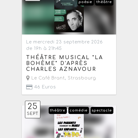
poésie
théâtre
Le mercredi 23 septembre 2026
de 19h à 21h45
THÉÂTRE MUSICAL "LA
BOHÈME" D'APRÈS
CHARLES AZNAVOUR
Le Café Brant
,
Strasbourg
46 Euros
25
théâtre
comédie
spectacle
SEPT