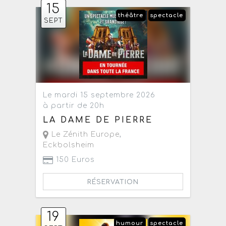
15
théâtre
spectacle
SEPT
Le mardi 15 septembre 2026
à partir de 20h
LA DAME DE PIERRE
Le Zénith Europe
,
Eckbolsheim
150 Euros
RÉSERVATION
19
humour
spectacle