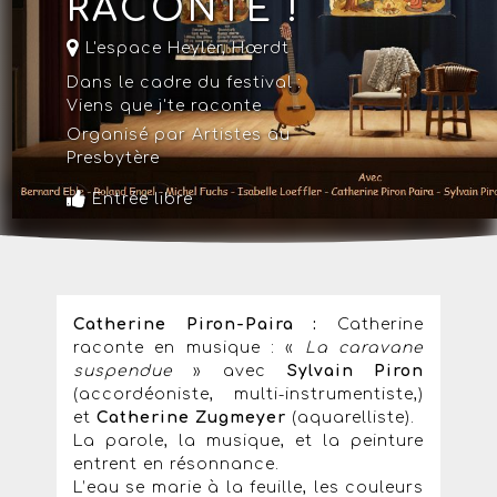
RACONTE !
L'espace Heyler
,
Hœrdt
Dans le cadre du festival :
Viens que j'te raconte
Organisé par Artistes au
Presbytère
Entrée libre
Catherine Piron-Paira :
Catherine
raconte en musique : «
La caravane
suspendue
» avec
Sylvain Piron
(accordéoniste, multi-instrumentiste,)
et
Catherine Zugmeyer
(aquarelliste).
La parole, la musique, et la peinture
entrent en résonnance.
L’eau se marie à la feuille, les couleurs