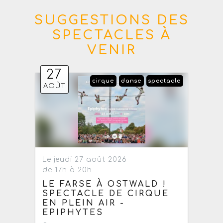
SUGGESTIONS DES
SPECTACLES À
VENIR
27
cirque
danse
spectacle
AOÛT
Le jeudi 27 août 2026
de 17h à 20h
LE FARSE À OSTWALD !
SPECTACLE DE CIRQUE
EN PLEIN AIR -
EPIPHYTES