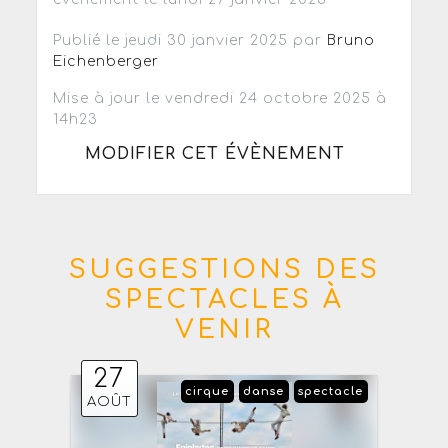
Publié le jeudi 30 janvier 2025 par
Bruno
Eichenberger
Mise à jour le vendredi 24 octobre 2025 à
14h23
MODIFIER CET ÉVÈNEMENT
SUGGESTIONS DES
SPECTACLES À
VENIR
27
cirque
danse
spectacle
AOÛT