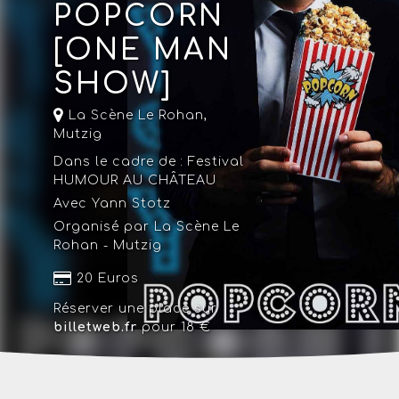
POPCORN
[ONE MAN
SHOW]
La Scène Le Rohan
,
Mutzig
Dans le cadre de :
Festival
HUMOUR AU CHÂTEAU
Avec Yann Stotz
Organisé par La Scène Le
Rohan - Mutzig
20 Euros
Réserver une place sur
billetweb.fr
pour 18 €