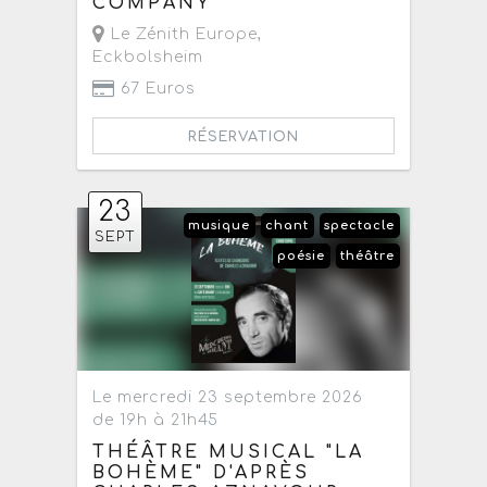
COMPANY
Le Zénith Europe
,
Eckbolsheim
67 Euros
RÉSERVATION
23
musique
chant
spectacle
SEPT
poésie
théâtre
Le mercredi 23 septembre 2026
de 19h à 21h45
THÉÂTRE MUSICAL "LA
BOHÈME" D'APRÈS