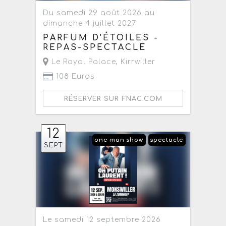
Du samedi 29 août 2026 au
dimanche 4 juillet 2027
PARFUM D'ÉTOILES -
REPAS-SPECTACLE
Le Royal Palace
,
Kirrwiller
108 Euros
RÉSERVER SUR FNAC.COM
12
one man show
spectacle
SEPT
Le samedi 12 septembre 2026