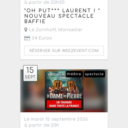
à partir de 20h30
"OH PUT*** LAURENT ! "
NOUVEAU SPECTACLE
BAFFIE
Le Zornhoff
,
Monswiller
34 Euros
RÉSERVER SUR WEEZEVENT.COM
15
théâtre
spectacle
SEPT
Le mardi 15 septembre 2026
à partir de 20h