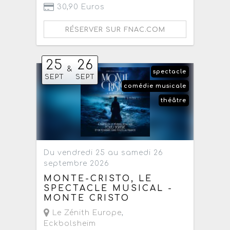
30,90 Euros
RÉSERVER SUR FNAC.COM
25
26
&
spectacle
SEPT
SEPT
comédie musicale
théâtre
Du vendredi 25 au samedi 26
septembre 2026
MONTE-CRISTO, LE
SPECTACLE MUSICAL -
MONTE CRISTO
Le Zénith Europe
,
Eckbolsheim