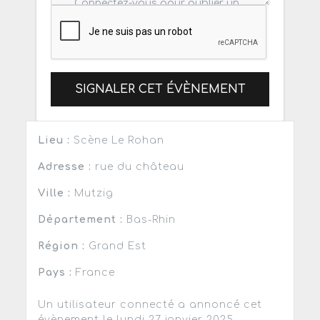
SIGNALER CET ÉVÈNEMENT
Lieu :
Scène Le Rohan
Adresse :
rue du château
Ville :
Mutzig
Département :
Bas-Rhin
Région :
Grand Est
Pays :
France
Un utilisateur connecté a annoncé cet
évènement le lundi 27 janvier 2025