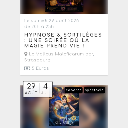
Le samedi 29 août 2026
de 20h à 23h
HYPNOSE & SORTILÈGES
: UNE SOIRÉE OÙ LA
MAGIE PREND VIE !
Le Malleus Maleficarum bar
,
Strasbourg
5 Euros
29
4
cabaret
spectacle
AOÛT
JUIL