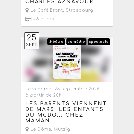
CHARLES AZNAVOUR
Le Café Brant
,
Strasbourg
46 Euros
25
théâtre
comédie
spectacle
SEPT
Le vendredi 25 septembre 2026
à partir de 20h
LES PARENTS VIENNENT
DE MARS, LES ENFANTS
DU MCDO... CHEZ
MAMAN
Le Dôme
,
Mutzig