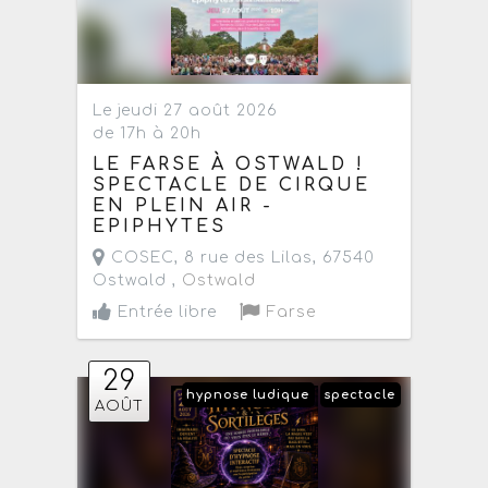
Le jeudi 27 août 2026
de 17h à 20h
LE FARSE À OSTWALD !
SPECTACLE DE CIRQUE
EN PLEIN AIR -
EPIPHYTES
COSEC, 8 rue des Lilas, 67540
Ostwald ,
Ostwald
Entrée libre
Farse
29
hypnose ludique
spectacle
AOÛT