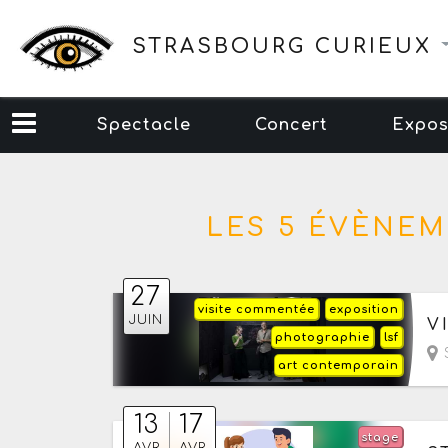
STRASBOURG CURIEUX
Spectacle
Concert
Expos
LES 5 ÉVÈNEM
27
visite commentée
exposition
Le
JUIN
V
photographie
lsf
S
art contemporain
13
17
stage
Du