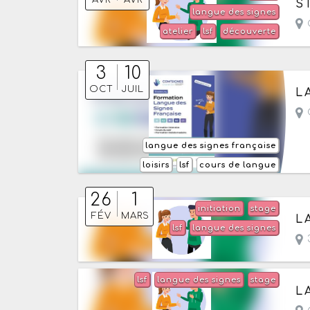
AVR
AVR
S
langue des signes
C
atelier
lsf
découverte
3
10
Du
OCT
JUIL
L
C
langue des signes française
loisirs
lsf
cours de langue
26
1
initiation
stage
Du
FÉV
MARS
L
lsf
langue des signes
3
lsf
langue des signes
stage
Du
L