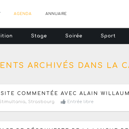
AGENDA
ANNUAIRE
ition
Stage
Soirée
Sport
ENTS ARCHIVÉS DANS LA CA
 samedi 27 juin 2026
à partir de 17h
ISITE COMMENTÉE AVEC ALAIN WILLAUM
timultania
,
Strasbourg
Entrée libre
 lundi 13 au vendredi 17 avril 2026
- Terminé de 08h30 à