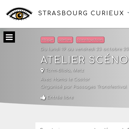
STRASBOURG CURIEUX
stage
atelier
construction
Du lundi 19 au vendredi 23 octobre 2
ATELIER SCÉNO
Tcrm-Blida
,
Metz
Avec Hama le Castor
Organisé par Passages Transfestival
Entrée libre