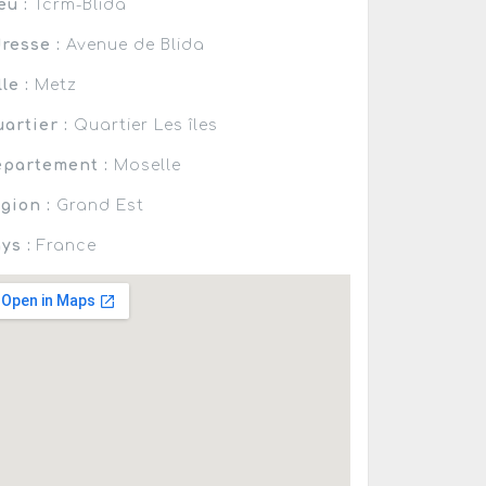
eu :
Tcrm-Blida
resse :
Avenue de Blida
lle :
Metz
artier :
Quartier Les îles
partement :
Moselle
gion :
Grand Est
ys :
France