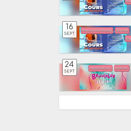
ba
16
danse bachata
danse
SEPT
ba
24
reparation
atelier
SEPT