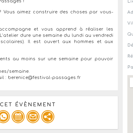
Passages !
Li
 ? Vous aimez construire des choses par vous-
Ad
Vi
 accompagne et vous apprend à réaliser les
Qu
’atelier dure une semaine du lundi au vendredi
colaires). Il est ouvert aux hommes et aux
Dé
Ré
ésents au moins sur une semaine pour pouvoir
Pa
nnes/semaine.
l : berenice@festival-passages.fr
 CET ÉVÈNEMENT
pour un : mail / forum / réseau social