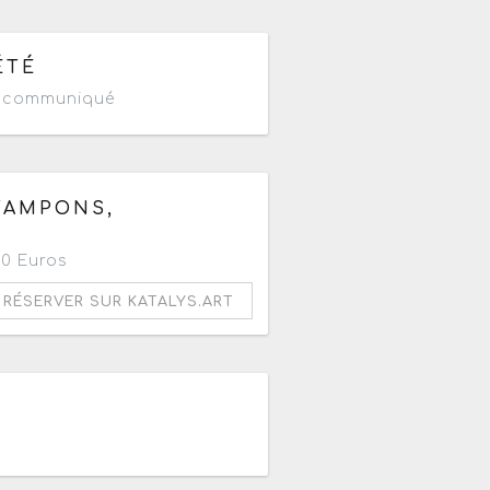
ine demain
ÉTÉ
n communiqué
à 20h
 TAMPONS,
20 Euros
RÉSERVER SUR KATALYS.ART
à 17h30