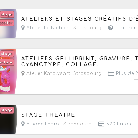
stage
Du jeudi 11 juin au vendredi 7 août 2026
- Term
ATELIERS ET STAGES CRÉATIFS D'
atelier
Atelier Le Nichoir ,
Strasbourg
Tarif no
stage
Du jeudi 9 juillet au lundi 31 août 2026
de 10h 
ATELIERS GELLIPRINT, GRAVURE,
inture
- Prochaine date le jeudi 6 août 2026
CYANOTYPE, COLLAGE…
Atelier Katalysart
,
Strasbourg
Plus de 
stage
Du lundi 24 au samedi 29 août 2026
de 09h30 
STAGE THÉÂTRE
Alsace Impro ,
Strasbourg
590 Euros