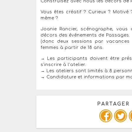
Construisez avec nous les décors de 
Vous êtes créatif ? Curieux ? Motivé
même ?
Joanie Rancier, scénographe, vous
décors des événements de Passages. L
(donc deux sessions par vacances s
femmes à partir de 18 ans.
→ Les participants doivent être pr
s’inscrire à l’atelier.
→ Les ateliers sont limités à 8 perso
→ Candidature et informations par mai
PARTAGER
Copiez les infos ci-dessous 