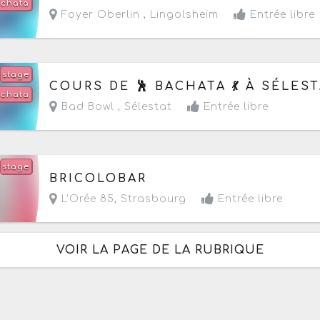
chata
Foyer Oberlin ,
Lingolsheim
Entrée libre
stage
Le mercredi 16 septembre 2026
de 18h30 à 22h
COURS DE 🕺 BACHATA 💃 À SÉLES
chata
Bad Bowl ,
Sélestat
Entrée libre
stage
Le jeudi 24 septembre 2026
de 17h à 19h
BRICOLOBAR
L'Orée 85
,
Strasbourg
Entrée libre
VOIR LA PAGE DE LA RUBRIQUE