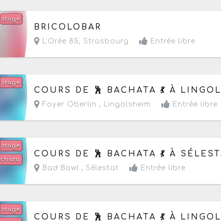
stage
Le jeudi 27 août 2026
de 17h à 19h
BRICOLOBAR
L'Orée 85
,
Strasbourg
Entrée libre
stage
Le mardi 8 septembre 2026
de 18h30 à 22h
COURS DE 🕺 BACHATA 💃 À LINGO
Foyer Oberlin ,
Lingolsheim
Entrée libre
stage
Le mercredi 9 septembre 2026
de 18h30 à 22h
COURS DE 🕺 BACHATA 💃 À SÉLES
achata
Bad Bowl ,
Sélestat
Entrée libre
stage
Le mardi 15 septembre 2026
de 18h30 à 22h
COURS DE 🕺 BACHATA 💃 À LINGO