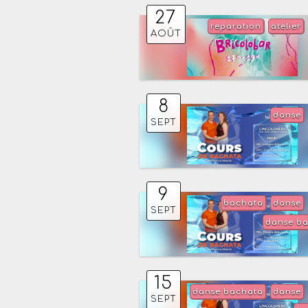
27
reparation
atelier
AOÛT
8
danse
SEPT
9
bachata
danse
SEPT
danse b
15
danse bachata
danse
SEPT