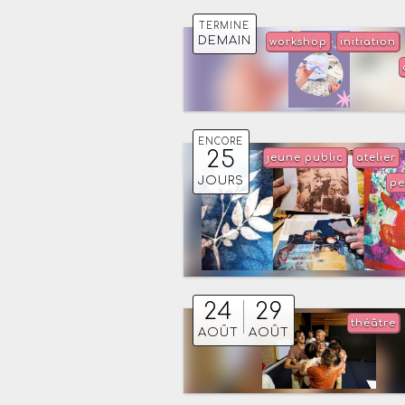
TERMINE
DEMAIN
workshop
initiation
ENCORE
25
jeune public
atelier
JOURS
pe
24
29
théâtre
AOÛT
AOÛT