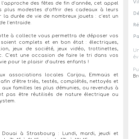
Vi
 l’approche des fêtes de fin d’année, cet appel
s plus modestes d’offrir des cadeaux à leurs
Dé
 la durée de vie de nombreux jouets : c’est un
e l’entraide.
Ré
otte à collecte vous permettra de déposer vos
Pa
s soient complets et en bon état : électriques,
on, jeux de société, jeux vidéo, trottinettes,
Un
. C’est une occasion de faire le tri dans vos
év
e pour le plaisir d’autres enfants !
Pu
aux associations locales Carijou, Emmaüs et
Br
afin d’être triés, testés, complétés, nettoyés et
ir aux familles les plus démunies, ou revendus à
nt pas être réutilisés de nature électrique ou
system.
 Douai à Strasbourg : Lundi, mardi, jeudi et