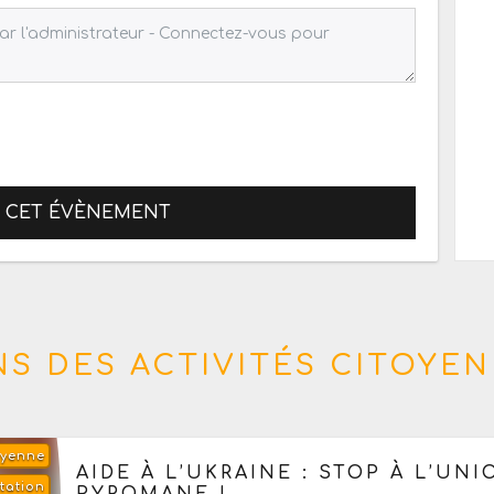
R CET ÉVÈNEMENT
S DES ACTIVITÉS CITOYEN
oyenne
Demain, le samedi 8 août 2026
de 15h à 18h
AIDE À L’UKRAINE : STOP À L’U
tation