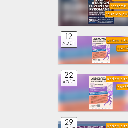
rassemb
réunion pu
12
action cit
AOÛT
conf
22
action cit
AOÛT
conf
29
action cit