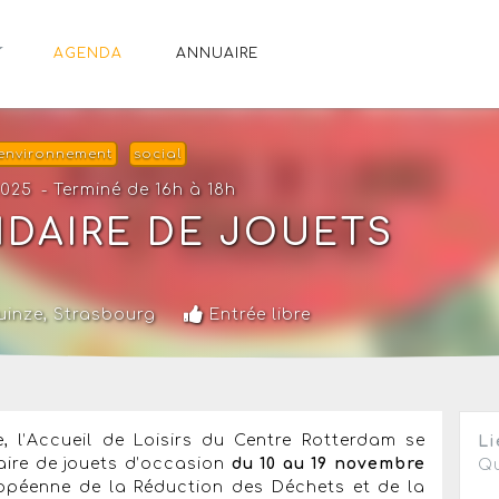
AGENDA
ANNUAIRE
environnement
social
2025
- Terminé de 16h à 18h
DAIRE DE JOUETS
uinze,
Strasbourg
Entrée libre
, l’Accueil de Loisirs du Centre Rotterdam se
Li
aire de jouets d’occasion
du 10 au 19 novembre
Qu
ropéenne de la Réduction des Déchets et de la