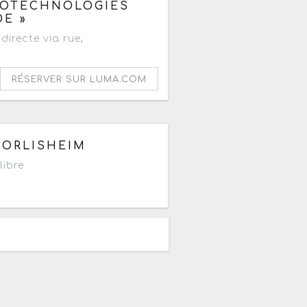
NOTECHNOLOGIES
E »
 directe via rue,
RÉSERVER SUR LUMA.COM
0
DORLISHEIM
libre