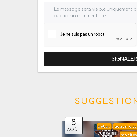
SIGNALE
SUGGESTION
8
débat
action cit
AOÛT
manifes