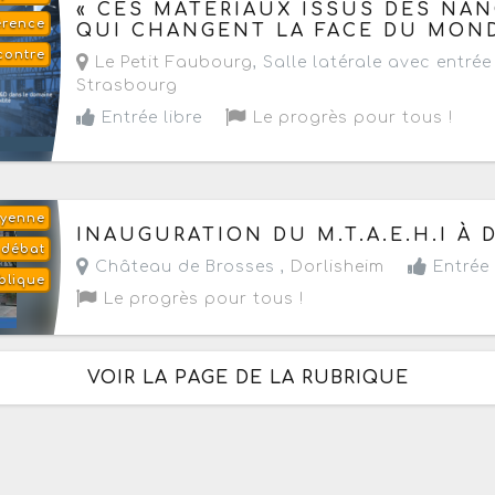
Le samedi 29 août 2026
de 16h à 18h
« CES MATÉRIAUX ISSUS DES NA
érence
QUI CHANGENT LA FACE DU MOND
contre
Le Petit Faubourg
, Salle latérale avec entrée
Strasbourg
Entrée libre
Le progrès pour tous !
oyenne
Le samedi 26 septembre 2026
de 16h30 à 17h3
INAUGURATION DU M.T.A.E.H.I À 
débat
Château de Brosses ,
Dorlisheim
Entrée 
blique
Le progrès pour tous !
VOIR LA PAGE DE LA RUBRIQUE