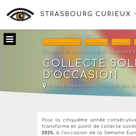
STRASBOURG CURIEUX
action citoyenne
associatif
engagé
Du lundi 10 au mercredi 19 novembre 
COLLECTE SOLI
D'OCCASION
École Élémentaire du Conseil des Q
Pour la cinquième année consécutive
transforme en point de collecte solid
2025
, à l’occasion de la Semaine Eu