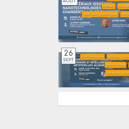
AOÛT
débat
conf
réunion publique
ren
26
conférence
action cit
SEPT
rencontre
réunion pu