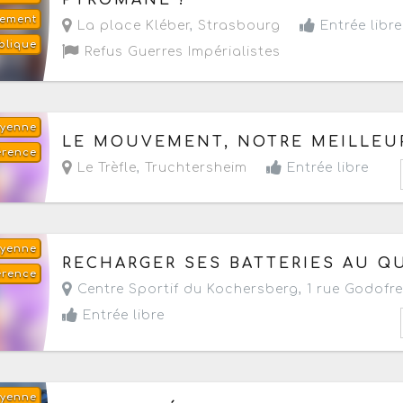
PYROMANE !
lement
La place Kléber
,
Strasbourg
Entrée libre
blique
Refus Guerres Impérialistes
oyenne
Le mercredi 12 août 2026
de 19h à 21h
LE MOUVEMENT, NOTRE MEILLEUR
érence
Le Trèfle
,
Truchtersheim
Entrée libre
oyenne
Le samedi 22 août 2026
de 14h30 à 16h30
RECHARGER SES BATTERIES AU Q
érence
Centre Sportif du Kochersberg, 1 rue Godofre
Entrée libre
oyenne