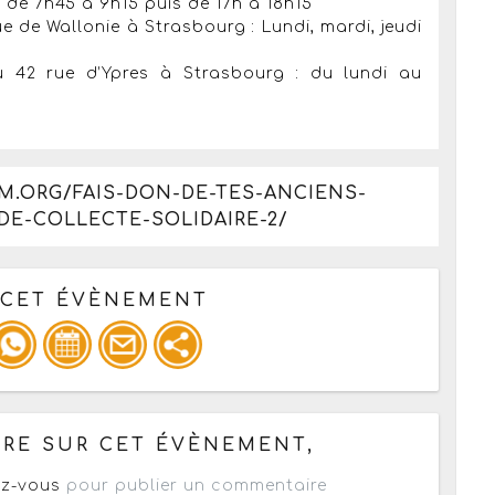
i de 7h45 à 9h15 puis de 17h à 18h15
 de Wallonie à Strasbourg : Lundi, mardi, jeudi
 42 rue d’Ypres à Strasbourg : du lundi au
M.ORG/FAIS-DON-DE-TES-ANCIENS-
DE-COLLECTE-SOLIDAIRE-2/
 CET ÉVÈNEMENT
pour un : mail / forum / réseau social
RE SUR CET ÉVÈNEMENT,
z-vous
pour publier un commentaire