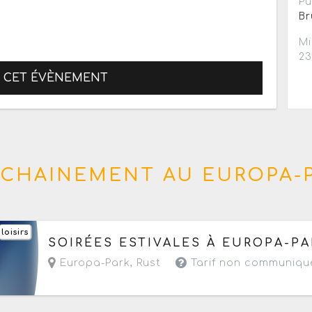
Pu
Br
Mi
2
R CET ÉVÈNEMENT
CHAINEMENT AU EUROPA-
loisirs
Du samedi 18 juillet au samedi 22 août 2026
d
SOIRÉES ESTIVALES À EUROPA-PA
Europa-Park
,
Rust
Tarif non communiqu