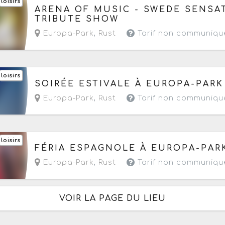
loisirs
Le dimanche 16 août 2026
de 09h à 22h
ARENA OF MUSIC - SWEDE SENSAT
TRIBUTE SHOW
Europa-Park
,
Rust
Tarif non communiqu
loisirs
Le samedi 22 août 2026
de 09h à 23h59
SOIRÉE ESTIVALE À EUROPA-PARK
Europa-Park
,
Rust
Tarif non communiqu
loisirs
Du vendredi 28 au dimanche 30 août 2026
de 
FÉRIA ESPAGNOLE À EUROPA-PAR
Europa-Park
,
Rust
Tarif non communiqu
VOIR LA PAGE DU LIEU