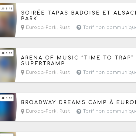
loisirs
Du vendredi 24 juillet au samedi 22 août 2026
SOIRÉE TAPAS BADOISE ET ALSAC
PARK
Europa-Park
,
Rust
Tarif non communiqu
loisirs
Demain, le dimanche 9 août 2026
de 09h à 22
ARENA OF MUSIC “TIME TO TRAP”
SUPERTRAMP
Europa-Park
,
Rust
Tarif non communiqu
loisirs
Du samedi 15 au vendredi 21 août 2026
à parti
BROADWAY DREAMS CAMP À EURO
Europa-Park
,
Rust
Tarif non communiqu