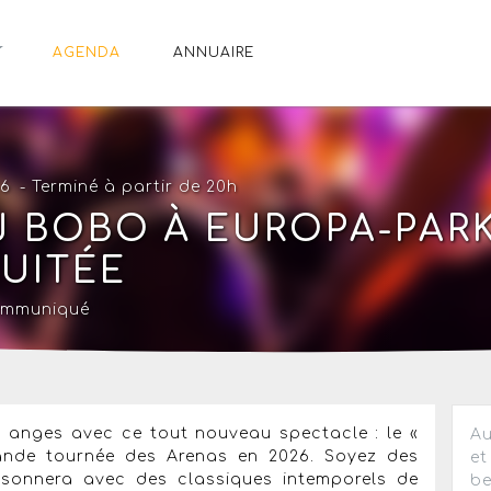
AGENDA
ANNUAIRE
26
- Terminé à partir de 20h
J BOBO À EUROPA-PAR
UITÉE
ommuniqué
 anges avec ce tout nouveau spectacle : le «
Au
nde tournée des Arenas en 2026. Soyez des
et
ésonnera avec des classiques intemporels de
be