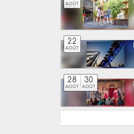
AOÛT
22
AOÛT
28
30
AOÛT
AOÛT