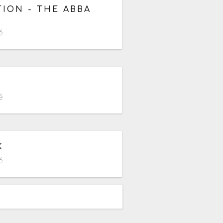
ION - THE ABBA
é
é
09h à 23h59
K
é