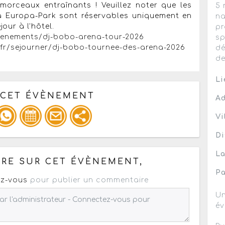
morceaux entraînants ! Veuillez noter que les
5 
 à Europa-Park sont réservables uniquement en
na
our à l’hôtel.
pr
venements/dj-bobo-arena-tour-2026
sp
fr/sejourner/dj-bobo-tournee-des-arena-2026
dé
de
Li
 CET ÉVÈNEMENT
Ad
Vi
Di
pour un : mail / forum / réseau social
La
RE SUR CET ÉVÈNEMENT,
Pa
z-vous
pour publier un commentaire
Un
év