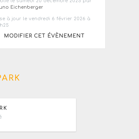
blié le samedi 20 décembre 2025 par
uno Eichenberger
se à jour le vendredi 6 février 2026 à
3h25
MODIFIER CET ÉVÈNEMENT
PARK
e 09h à 23h59
RK
é