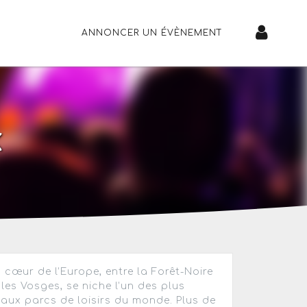
ANNONCER UN ÉVÈNEMENT
K
 cœur de l’Europe, entre la Forêt-Noire
 les Vosges, se niche l’un des plus
aux parcs de loisirs du monde. Plus de