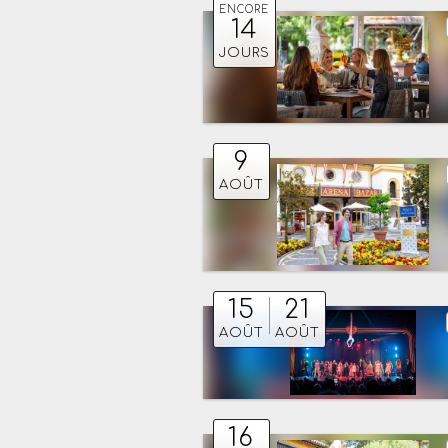
ENCORE
14
JOURS
9
AOÛT
15
21
AOÛT
AOÛT
16