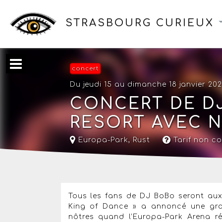
STRASBOURG CURIEUX
concert
Du jeudi 15 au dimanche 18 janvier 20
CONCERT DE D
RESORT AVEC N
Europa-Park
,
Rust
Tarif non c
Tous les fans de DJ BoBo seront aux
King of Dance » a annoncé une gra
nôtres quand l’Europa-Park Arena r