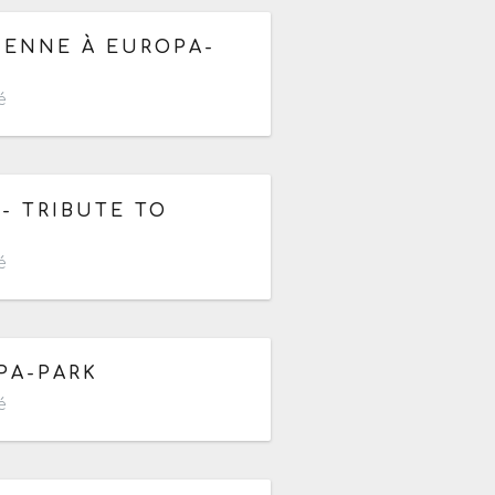
de 19h à 22h
IENNE À EUROPA-
é
h
 - TRIBUTE TO
é
r de 12h
PA-PARK
é