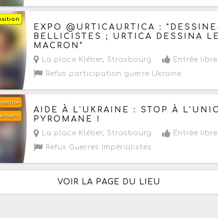
sition
Demain, le samedi 8 août 2026
de 15h à 18h
EXPO @URTICAURTICA : "DESSINE
BELLICISTES ; URTICA DESSINA 
MACRON"
La place Kléber
,
Strasbourg
Entrée libre
Refus participation guerre Ukraine
oyenne
Demain, le samedi 8 août 2026
de 15h à 18h
AIDE À L’UKRAINE : STOP À L’U
lement
PYROMANE !
La place Kléber
,
Strasbourg
Entrée libre
Refus Guerres Impérialistes
VOIR LA PAGE DU LIEU