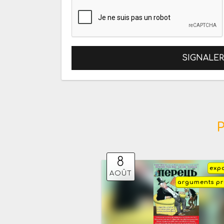
SIGNALE
8
expo
AOÛT
arguments pr