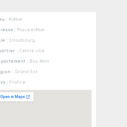
eu :
Kléber
resse :
Place kléber
lle :
Strasbourg
artier :
Centre ville
partement :
Bas-Rhin
gion :
Grand Est
ys :
France