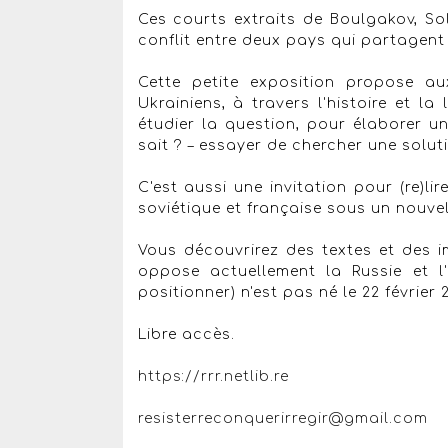
Ces courts extraits de Boulgakov, Solj
conflit entre deux pays qui partagen
Cette petite exposition propose a
Ukrainiens, à travers l'histoire et la
étudier la question, pour élaborer un
sait ? – essayer de chercher une solut
C'est aussi une invitation pour (re)li
soviétique et française sous un nouve
Vous découvrirez des textes et des im
oppose actuellement la Russie et l
positionner) n'est pas né le 22 février 
Libre accès.
https://rrr.netlib.re
resisterreconquerirregir@gmail.com