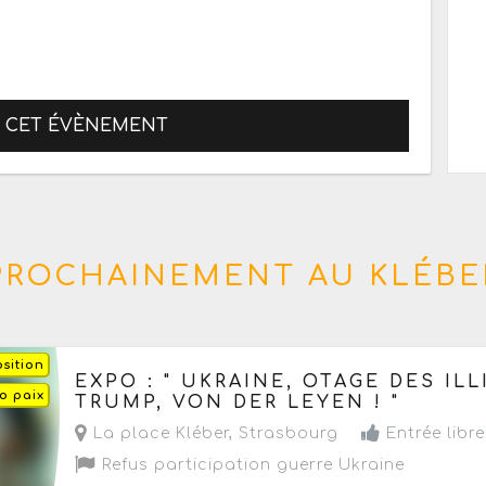
R CET ÉVÈNEMENT
PROCHAINEMENT AU KLÉBE
sition
Demain, le samedi 8 août 2026
de 15h à 18h
EXPO : " UKRAINE, OTAGE DES IL
o paix
TRUMP, VON DER LEYEN ! "
La place Kléber
,
Strasbourg
Entrée libre
Refus participation guerre Ukraine