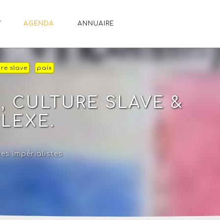
AGENDA
ANNUAIRE
ure slave
paix
E, CULTURE SLAVE &
LEXE.
es Impérialistes