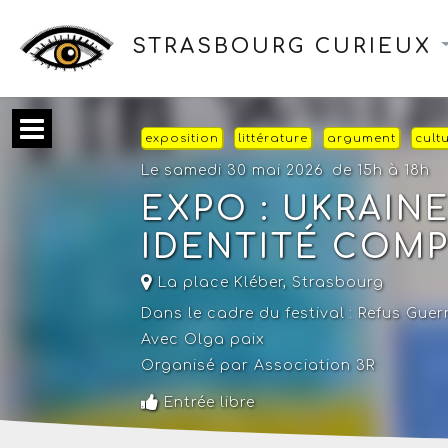
STRASBOURG CURIEUX
exposition
littérature
argument
cult
Le samedi 30 mai 2026
de 15h à 18h
EXPO : UKRAIN
IDENTITÉ COMP
La place Kléber
,
Strasbourg
Dans le cadre du festival :
Refus Guerr
Avec Olga paix
Organisé par Association 3R
Entrée libre