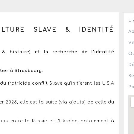
Li
ULTURE SLAVE & IDENTITÉ
Ad
Vi
& histoire) et la recherche de l'identité
Qu
Dé
éber à Strasbourg.
Ré
u fratricide conflit Slave qu’initièrent les U.S.A
Pa
r 2025, elle est la suite (via ajouts) de celle du
ions entre la Russie et l'Ukraine, notamment à