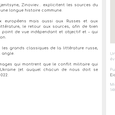
enitsyne, Zinoviev... explicitent les sources du
t une longue histoire commune.
ux européens mais aussi aux Russes et aux
 littérature, le retour aux sources, afin de bien
 point de vue indépendant et objectif et – qui
ion.
re les grands classiques de la littérature russe,
l angle.
Un
év
ages qui montrent que le conflit militaire qui
'Ukraine (et auquel chacun de nous doit se
Pu
2022.
Ei
Mi
14