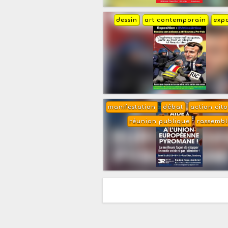
dessin
art contemporain
expo
manifestation
débat
action cit
réunion publique
rassemb