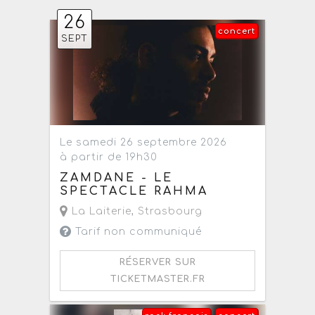
26
concert
SEPT
Le samedi 26 septembre 2026
à partir de 19h30
ZAMDANE - LE
SPECTACLE RAHMA
La Laiterie
,
Strasbourg
Tarif non communiqué
RÉSERVER SUR
TICKETMASTER.FR