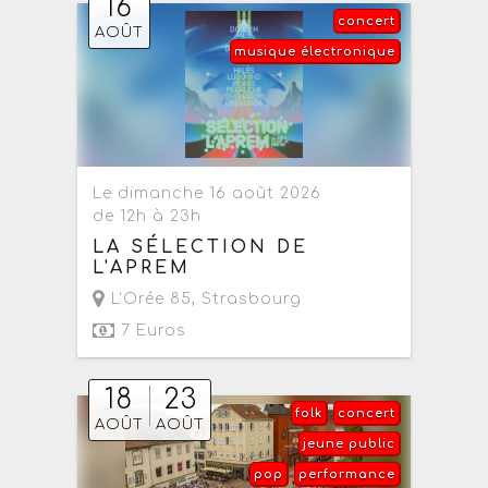
16
concert
AOÛT
musique électronique
Le dimanche 16 août 2026
de 12h à 23h
LA SÉLECTION DE
L'APREM
L'Orée 85
,
Strasbourg
7 Euros
18
23
folk
concert
AOÛT
AOÛT
jeune public
pop
performance