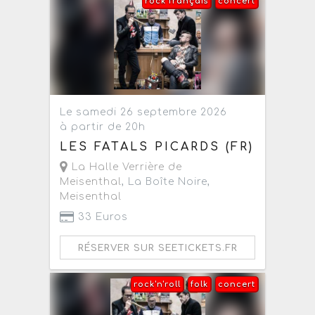
rock français
concert
Le samedi 26 septembre 2026
à partir de 20h
LES FATALS PICARDS (FR)
La Halle Verrière de
Meisenthal
, La Boîte Noire,
Meisenthal
33 Euros
RÉSERVER SUR SEETICKETS.FR
rock'n'roll
folk
concert