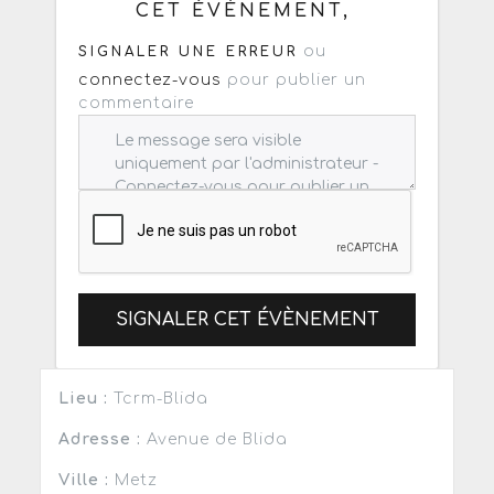
CET ÉVÈNEMENT,
ou
SIGNALER UNE ERREUR
connectez-vous
pour publier un
commentaire
SIGNALER CET ÉVÈNEMENT
Lieu :
Tcrm-Blida
Adresse :
Avenue de Blida
Ville :
Metz