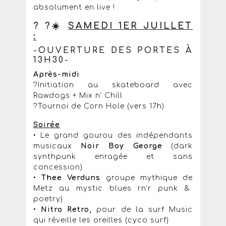
absolument en live !
? ?☀️
SAMEDI 1ER JUILLET
:
-OUVERTURE DES PORTES À
13H30-
Après-midi
?Initiation au skateboard avec
Rawdogs + Mix n’ Chill
?Tournoi de Corn Hole (vers 17h)
Soirée
• Le grand gourou des indépendants
musicaux
Noir Boy George
(dark
synthpunk enragée et sans
concession)
•
Thee Verduns
groupe mythique de
Metz au mystic blues rn’r punk &
poetry)
•
Nitro Retro,
pour de la surf Music
qui réveille les oreilles (cyco surf)