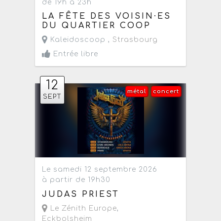
de 19h à 23h
LA FÊTE DES VOISIN·ES
DU QUARTIER COOP
Kaleidoscoop ,
Strasbourg
Entrée libre
12
métal
concert
SEPT
Le samedi 12 septembre 2026
à partir de 19h30
JUDAS PRIEST
Le Zénith Europe
,
Eckbolsheim