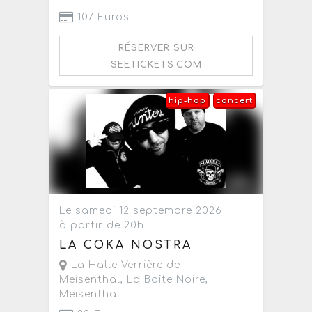
107 Euros
RÉSERVER SUR
SEETICKETS.COM
hip-hop
concert
Le samedi 12 septembre 2026
à partir de 20h
LA COKA NOSTRA
La Halle Verrière de
Meisenthal
, La Boîte Noire,
Meisenthal