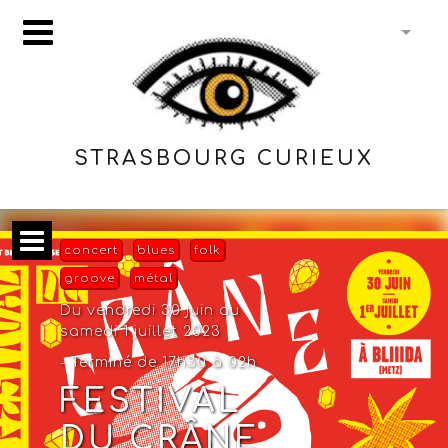
STRASBOURG CURIEUX
concert
blues
folk
groove
métal
Du vendredi 30 juin au
samedi 1 juillet 2023
- Terminé de 17h30 à 02h
FESTIVAL
DU CRÂNE