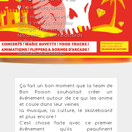
Tcrm-Blida
,
Metz
Avec Humble Tree Hi Fi,
Boots 'n Cats, Noir Boy
George, Thee Verduns,
Nitroretro, 4PunchBastards
et Pkrk
Réserver une place :
Ça fait un bon moment que la team de
Bon Poison souhaitait créer un
événement autour de ce qui les anime
et coule dans leur veines :
la musique, la culture, le skateboard
et plus encore !
C’est chose faite avec ce premier
événement qu’ils peaufinent