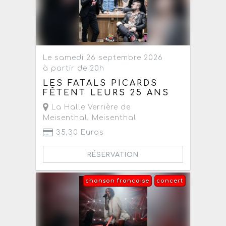
Le samedi 26 septembre 2026
à partir de 20h
LES FATALS PICARDS
FÊTENT LEURS 25 ANS
La Halle Verrière de
Meisenthal
,
Meisenthal
35,30 Euros
RÉSERVATION
chanson francaise
concert