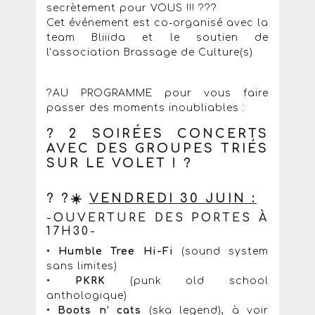
secrètement pour VOUS !!! ???
Cet événement est co-organisé avec la
team Bliiida et le soutien de
l’association Brassage de Culture(s)
?AU PROGRAMME pour vous faire
passer des moments inoubliables :
? 2 SOIRÉES CONCERTS
AVEC DES GROUPES TRIÉS
SUR LE VOLET ! ?
? ?☀️
VENDREDI 30 JUIN :
-OUVERTURE DES PORTES À
17H30-
•
Humble Tree Hi-Fi
(sound system
sans limites)
•
PKRK
(punk old school
anthologique)
•
Boots n’ cats
(ska legend), à voir