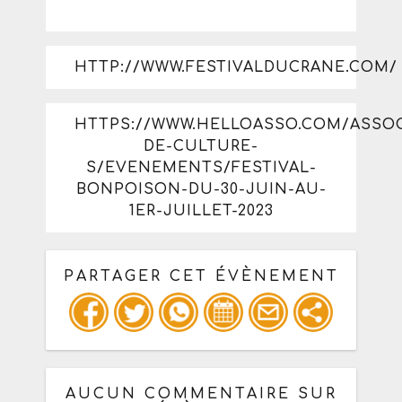
HTTP://WWW.FESTIVALDUCRANE.COM/
HTTPS://WWW.HELLOASSO.COM/ASSOC
DE-CULTURE-
S/EVENEMENTS/FESTIVAL-
BONPOISON-DU-30-JUIN-AU-
1ER-JUILLET-2023
PARTAGER CET ÉVÈNEMENT
Copiez les infos ci-dessous pour un
: mail / forum / réseau social
AUCUN COMMENTAIRE SUR