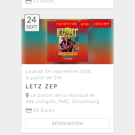
23 Euros
24
rock'n'roll
pop
concert
SEPT
Le jeudi 24 septembre 2026
à partir de 20h
LETZ ZEP
Le palais de la musique et
des congrès, PMC
,
Strasbourg
85 Euros
RÉSERVATION