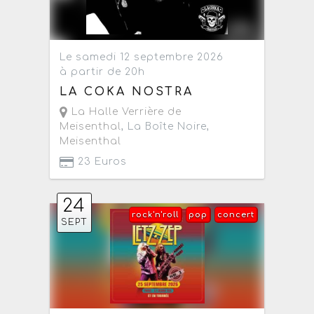
Le samedi 12 septembre 2026
à partir de 20h
LA COKA NOSTRA
La Halle Verrière de
Meisenthal
, La Boîte Noire,
Meisenthal
23 Euros
24
rock'n'roll
pop
concert
SEPT