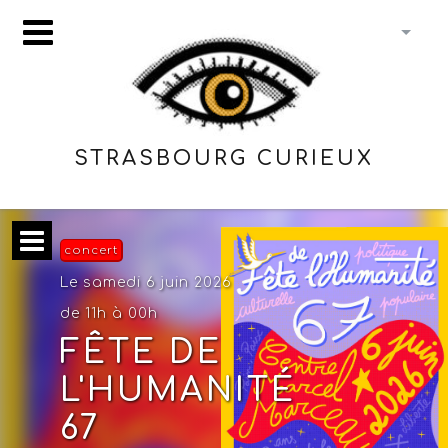
STRASBOURG CURIEUX
concert
Le samedi 6 juin 2026
de 11h à 00h
FÊTE DE
L'HUMANITÉ
67