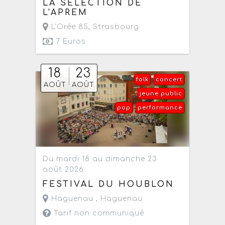
LA SÉLECTION DE
L'APREM
L'Orée 85
,
Strasbourg
7 Euros
18
23
folk
concert
AOÛT
AOÛT
jeune public
pop
performance
Du mardi 18 au dimanche 23
août 2026
FESTIVAL DU HOUBLON
Haguenau ,
Haguenau
Tarif non communiqué