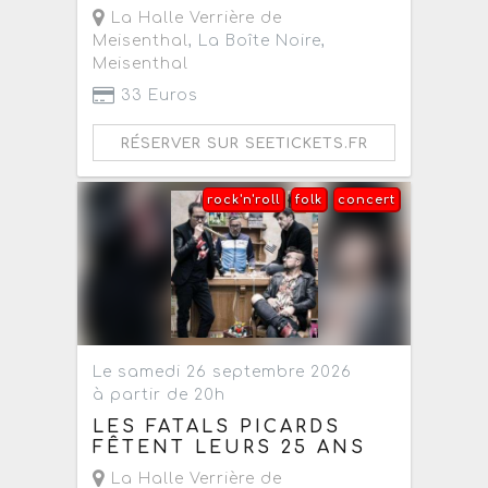
La Halle Verrière de
Meisenthal
, La Boîte Noire,
Meisenthal
33 Euros
RÉSERVER SUR SEETICKETS.FR
rock'n'roll
folk
concert
Le samedi 26 septembre 2026
à partir de 20h
LES FATALS PICARDS
FÊTENT LEURS 25 ANS
La Halle Verrière de