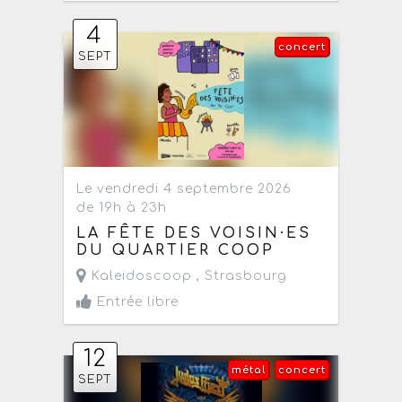
4
concert
SEPT
Le vendredi 4 septembre 2026
de 19h à 23h
LA FÊTE DES VOISIN·ES
DU QUARTIER COOP
Kaleidoscoop ,
Strasbourg
Entrée libre
12
métal
concert
SEPT