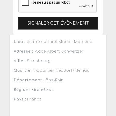
SIGNALER CET ÉVÈNEMENT
Lieu :
centre culturel Marcel Marceau
Adresse :
Place Albert Schweitzer
Ville :
Strasbourg
Quartier :
Quartier Neudorf/Meinau
Département :
Bas-Rhin
Région :
Grand Est
Pays :
France