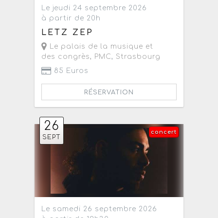
Le jeudi 24 septembre 2026
à partir de 20h
LETZ ZEP
Le palais de la musique et
des congrès, PMC
,
Strasbourg
85 Euros
RÉSERVATION
26
concert
SEPT
Le samedi 26 septembre 2026