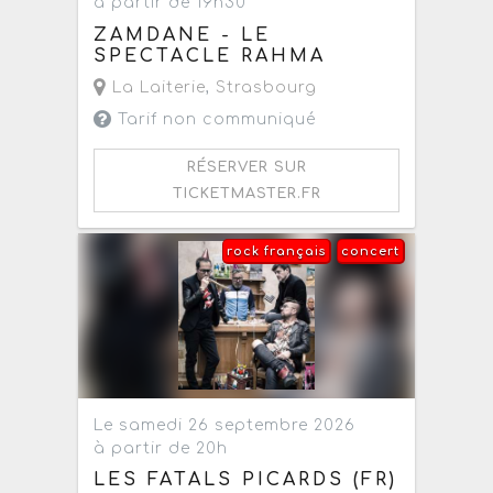
à partir de 19h30
ZAMDANE - LE
SPECTACLE RAHMA
La Laiterie
,
Strasbourg
Tarif non communiqué
RÉSERVER SUR
TICKETMASTER.FR
rock français
concert
Le samedi 26 septembre 2026
à partir de 20h
LES FATALS PICARDS (FR)