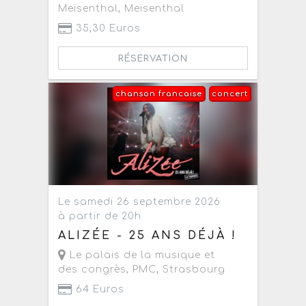
Meisenthal
,
Meisenthal
35,30 Euros
RÉSERVATION
chanson francaise
concert
Le samedi 26 septembre 2026
à partir de 20h
ALIZÉE - 25 ANS DÉJÀ !
Le palais de la musique et
des congrès, PMC
,
Strasbourg
64 Euros