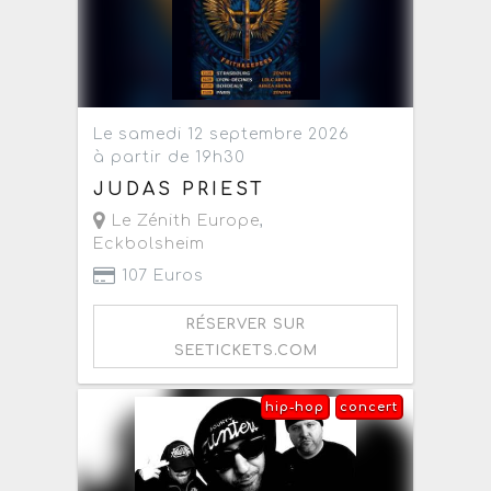
Le samedi 12 septembre 2026
à partir de 19h30
JUDAS PRIEST
Le Zénith Europe
,
Eckbolsheim
107 Euros
RÉSERVER SUR
SEETICKETS.COM
hip-hop
concert