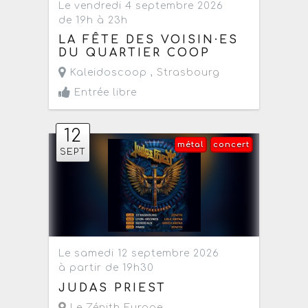
Le vendredi 4 septembre 2026
de 19h à 23h
LA FÊTE DES VOISIN·ES
DU QUARTIER COOP
Kaleidoscoop ,
Strasbourg
Entrée libre
12
métal
concert
SEPT
Le samedi 12 septembre 2026
à partir de 19h30
JUDAS PRIEST
Le Zénith Europe
,