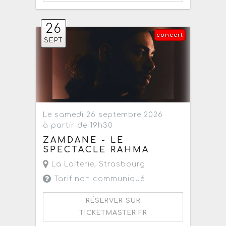
26
concert
SEPT
Le samedi 26 septembre 2026
à partir de 19h30
ZAMDANE - LE
SPECTACLE RAHMA
La Laiterie
,
Strasbourg
Tarif non communiqué
RÉSERVER SUR
TICKETMASTER.FR