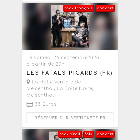
rock français
concert
Le samedi 26 septembre 2026
à partir de 20h
LES FATALS PICARDS (FR)
La Halle Verrière de
Meisenthal
, La Boîte Noire,
Meisenthal
33 Euros
RÉSERVER SUR SEETICKETS.FR
rock'n'roll
folk
concert