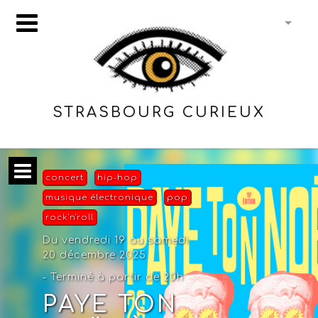
STRASBOURG CURIEUX
concert
hip-hop
musique électronique
pop
rock'n'roll
Du vendredi 19 au samedi
20 décembre 2025
- Terminé à partir de 20h
PAYE TON