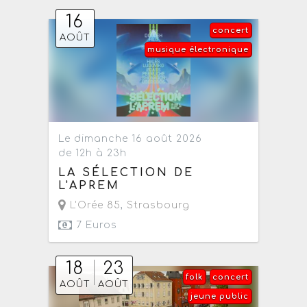
16
concert
AOÛT
musique électronique
Le dimanche 16 août 2026
de 12h à 23h
LA SÉLECTION DE
L'APREM
L'Orée 85
,
Strasbourg
7 Euros
18
23
folk
concert
AOÛT
AOÛT
jeune public