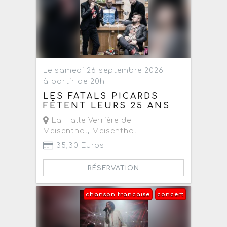
Le samedi 26 septembre 2026
à partir de 20h
LES FATALS PICARDS
FÊTENT LEURS 25 ANS
La Halle Verrière de
Meisenthal
,
Meisenthal
35,30 Euros
RÉSERVATION
chanson francaise
concert