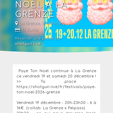
NOËL À LA
GRENZE
La Grenze
,
Strasbourg
13 Euros
Réserver une place sur
shotgun.live
Paye Ton Noël continue à La Grenze
ce vendredi 19 et samedi 20 décembre !
>> Ta place :
https://shotgun.live/fr/festivals/paye-
ton-noel-2026-grenze
Vendredi 19 décembre - 20h-23h30 - 6 à
16€. (collab. La Grenze x Pelpass)