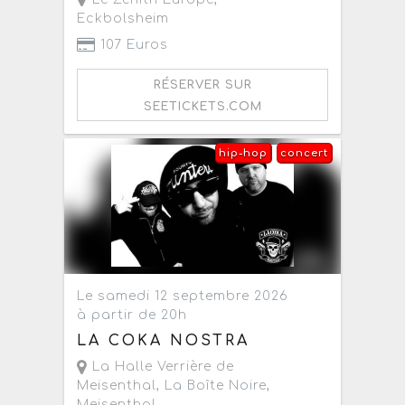
Eckbolsheim
107 Euros
RÉSERVER SUR
SEETICKETS.COM
hip-hop
concert
Le samedi 12 septembre 2026
à partir de 20h
LA COKA NOSTRA
La Halle Verrière de
Meisenthal
, La Boîte Noire,
Meisenthal