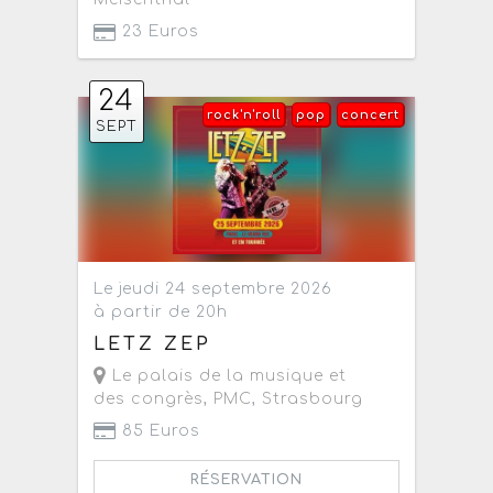
23 Euros
24
rock'n'roll
pop
concert
SEPT
Le jeudi 24 septembre 2026
à partir de 20h
LETZ ZEP
Le palais de la musique et
des congrès, PMC
,
Strasbourg
85 Euros
RÉSERVATION