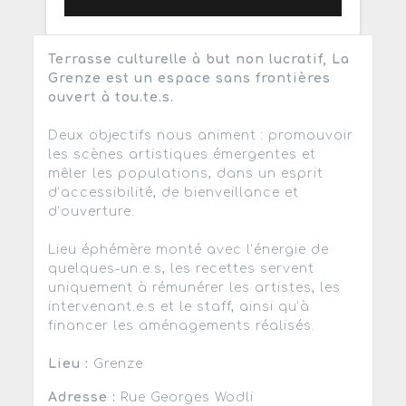
Terrasse culturelle à but non lucratif, La
Grenze est un espace sans frontières
ouvert à tou.te.s.
Deux objectifs nous animent : promouvoir
les scènes artistiques émergentes et
mêler les populations, dans un esprit
d’accessibilité, de bienveillance et
d’ouverture.
Lieu éphémère monté avec l’énergie de
quelques-un.e.s, les recettes servent
uniquement à rémunérer les artistes, les
intervenant.e.s et le staff, ainsi qu’à
financer les aménagements réalisés.
Lieu :
Grenze
Adresse :
Rue Georges Wodli