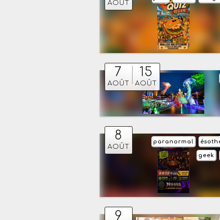
AOÛT
7
15
AOÛT
AOÛT
8
paranormal
ésoth
AOÛT
geek
9