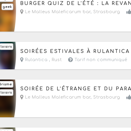
Demain, le vendredi 7 août 2026
à partir de 2
BURGER QUIZ DE L'ÉTÉ : LA REV
geek
Le Malleus Maleficarum bar
,
Strasbourg
loisirs
Du vendredi 7 au samedi 15 août 2026
SOIRÉES ESTIVALES À RULANTICA
- Commence demain de 09h30 à 23h59
Rulantica ,
Rust
Tarif non communiqué
érisme
Le samedi 8 août 2026
à partir de 20h
SOIRÉE DE L'ÉTRANGE ET DU PA
loisirs
Le Malleus Maleficarum bar
,
Strasbourg