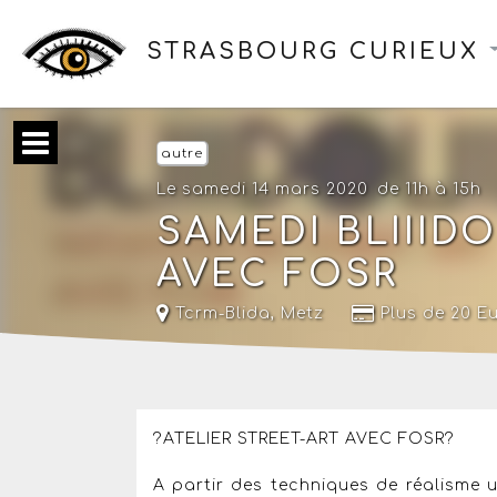
STRASBOURG CURIEUX
autre
Le samedi 14 mars 2020
de 11h à 15h
SAMEDI BLIIIDO
AVEC FOSR
Tcrm-Blida
,
Metz
Plus de 20 E
?ATELIER STREET-ART AVEC FOSR?
A partir des techniques de réalisme ut