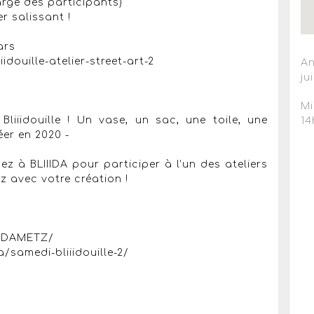
harge des participants)
er salissant !
ars
douille-atelier-street-art-2
An
ju
Mi
Bliiidouille ! Un vase, un sac, une toile, une
14
éer en 2020 -
 à BLIIIDA pour participer à l’un des ateliers
z avec votre création !
IIDAMETZ/
a/samedi-bliiidouille-2/