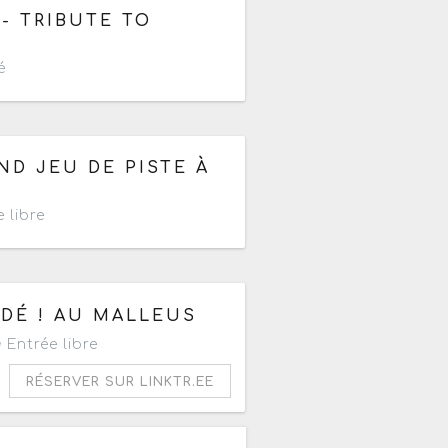
 - TRIBUTE TO
é
 17h30
ND JEU DE PISTE À
 libre
ÉDÉ ! AU MALLEUS
Entrée libre
RÉSERVER SUR LINKTR.EE