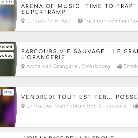
loisirs
Le dimanche 9 août 2026
de 09h à 22h
ARENA OF MUSIC “TIME TO TRAP”
SUPERTRAMP
Europa-Park
,
Rust
Tarif non communiqu
ociatif
Du lundi 10 au mercredi 26 août 2026
de 10h à
PARCOURS VIE SAUVAGE - LE GRA
public
- Prochaine date le mercredi 12 août 2026
L’ORANGERIE
Arche de l'Orangerie ,
Strasbourg
Entrée
vtep
Le vendredi 14 août 2026
à partir de 20h
VENDREDI TOUT EST PER... POSS
Le Malleus Maleficarum bar
,
Strasbourg