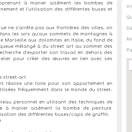
apprenant à manier aisément les bombes de
Vi
ement et l’utilisation des différentes buses et
Qu
rue ne s’arrête pas aux frontières des villes, on
Dé
n dans les airs qu’aux sommets de montagnes à
Ré
 Marseille aux dolomites en Italie, du fond de
 queue mélangé à du street art au sommet des
Pa
recherche d’exporter son travail en dehors des
atelier pour créer des œuvres en lien avec ses
 street-art
ant réalise une toile pour son appartement en
utilisées fréquemment dans le monde du street-
tableau personnel en utilisant des techniques de
ndre à manier aisément la bombe de peinture.
isation des différentes buses/caps de graffiti.
e