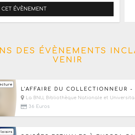
R CET ÉVÈNEMENT
NS DES ÉVÈNEMENTS INCL
VENIR
ecture
Du samedi 4 juillet au samedi 29 août 2026
à 
L'AFFAIRE DU COLLECTIONNEUR -
- Prochaine date le samedi 8 août 2026
La BNU, Bibliothèque Nationale et Universita
36 Euros
loisirs
Du samedi 18 juillet au samedi 22 août 2026
d