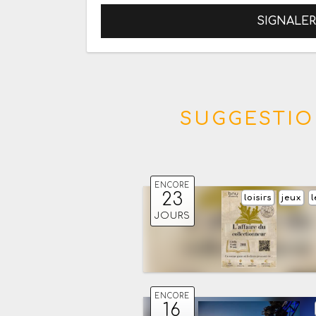
SIGNALE
SUGGESTIO
ENCORE
23
loisirs
jeux
l
JOURS
ENCORE
16