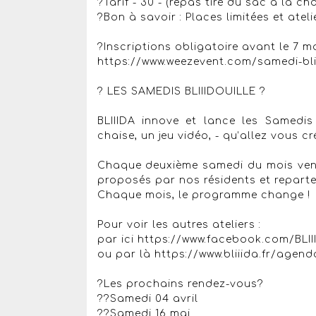
?Tarif - 30 - (repas tiré du sac à la c
?Bon à savoir : Places limitées et ateli
?Inscriptions obligatoire avant le 7 m
https://www.weezevent.com/samedi-bliii
? LES SAMEDIS BLIIIDOUILLE ?
BLIIIDA innove et lance les Samedis 
chaise, un jeu vidéo, - qu’allez vous cr
Chaque deuxième samedi du mois venez
proposés par nos résidents et reparte
Chaque mois, le programme change !
Pour voir les autres ateliers :
par ici https://www.facebook.com/BLI
ou par là https://www.bliiida.fr/agend
?Les prochains rendez-vous?
??Samedi 04 avril
??Samedi 16 mai