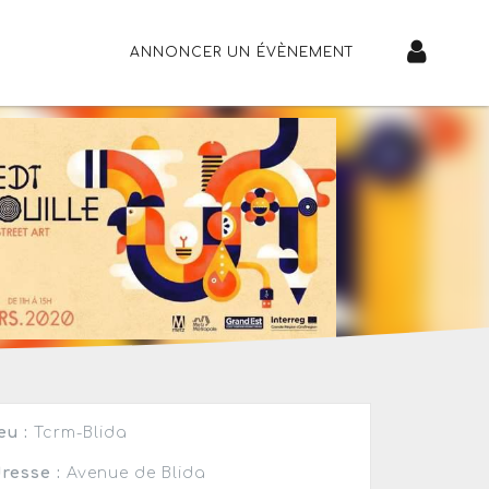
ANNONCER UN ÉVÈNEMENT
eu :
Tcrm-Blida
resse :
Avenue de Blida