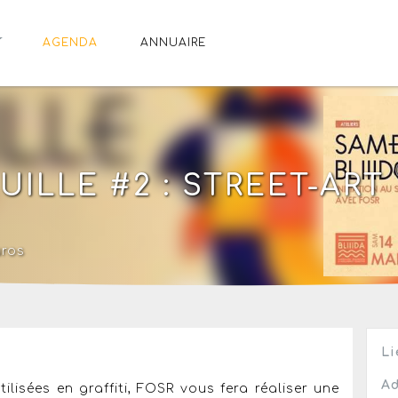
AGENDA
ANNUAIRE
UILLE #2 : STREET-ART
uros
Li
Ad
ilisées en graffiti, FOSR vous fera réaliser une