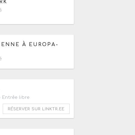
RK
é
de 19h à 22h
IENNE À EUROPA-
é
h
S
Entrée libre
RÉSERVER SUR LINKTR.EE