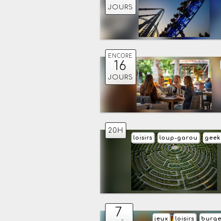
JOURS
ENCORE
16
JOURS
20H
loisirs
loup-garou
geek
7
jeux
loisirs
burge