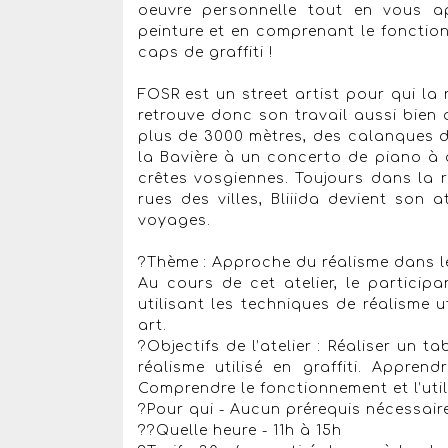
oeuvre personnelle tout en vous 
peinture et en comprenant le fonctionn
caps de graffiti !
FOSR est un street artist pour qui la 
retrouve donc son travail aussi bie
plus de 3000 mètres, des calanques de
la Bavière à un concerto de piano à
crêtes vosgiennes. Toujours dans la 
rues des villes, Bliiida devient son 
voyages.
?Thème : Approche du réalisme dans le
Au cours de cet atelier, le particip
utilisant les techniques de réalisme 
art.
?Objectifs de l’atelier : Réaliser un 
réalisme utilisé en graffiti. Appre
Comprendre le fonctionnement et l’util
?Pour qui - Aucun prérequis nécessair
??Quelle heure - 11h à 15h