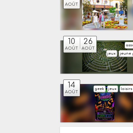
AOÛT
10
26
ass
AOÛT
AOÛT
jeux
jeune 
14
geek
jeux
loisirs
AOÛT