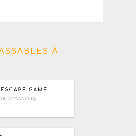
ASSABLES À
partir de 20h
 ESCAPE GAME
ire
,
Strasbourg
e 09h à 23h59