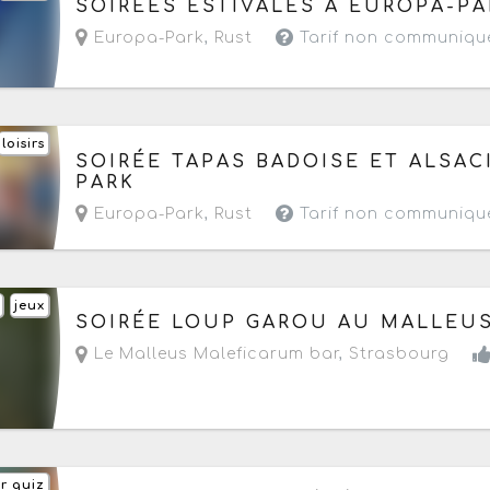
SOIRÉES ESTIVALES À EUROPA-PA
Europa-Park
,
Rust
Tarif non communiqu
loisirs
Du vendredi 24 juillet au samedi 22 août 2026
SOIRÉE TAPAS BADOISE ET ALSAC
PARK
Europa-Park
,
Rust
Tarif non communiqu
jeux
Aujourd'hui le jeudi 6 août 2026
à partir de 20
SOIRÉE LOUP GAROU AU MALLEU
Le Malleus Maleficarum bar
,
Strasbourg
r quiz