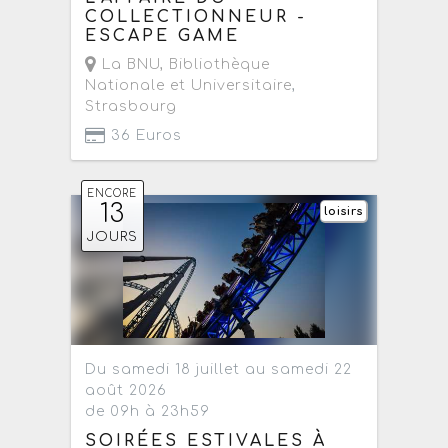
COLLECTIONNEUR -
ESCAPE GAME
La BNU, Bibliothèque
Nationale et Universitaire
,
Strasbourg
36 Euros
ENCORE
13
loisirs
JOURS
Du samedi 18 juillet au samedi 22
août 2026
de 09h à 23h59
SOIRÉES ESTIVALES À