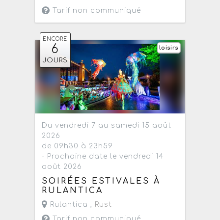
Tarif non communiqué
ENCORE
6
loisirs
JOURS
Du vendredi 7 au samedi 15 août
2026
de 09h30 à 23h59
- Prochaine date le vendredi 14
août 2026
SOIRÉES ESTIVALES À
RULANTICA
Rulantica ,
Rust
Tarif non communiqué