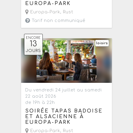
EUROPA-PARK
Europa-Park
,
Rust
Tarif non communiqué
ENCORE
13
loisirs
JOURS
Du vendredi 24 juillet au samedi
22 août 2026
de 19h à 22h
SOIRÉE TAPAS BADOISE
ET ALSACIENNE À
EUROPA-PARK
Europa-Park
,
Rust