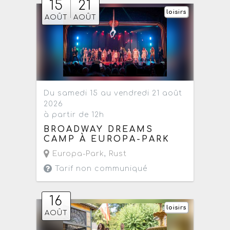
15
21
loisirs
AOÛT
AOÛT
Du samedi 15 au vendredi 21 août
2026
à partir de 12h
BROADWAY DREAMS
CAMP À EUROPA-PARK
Europa-Park
,
Rust
Tarif non communiqué
16
loisirs
AOÛT