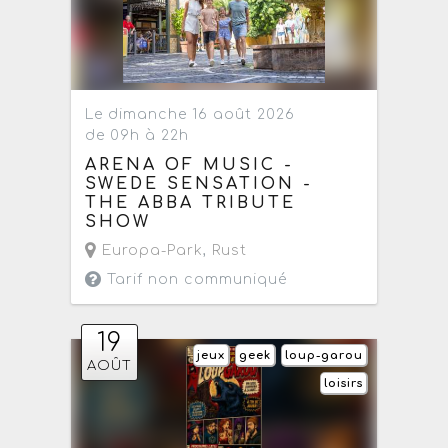
Le dimanche 16 août 2026
de 09h à 22h
ARENA OF MUSIC -
SWEDE SENSATION -
THE ABBA TRIBUTE
SHOW
Europa-Park
,
Rust
Tarif non communiqué
19
jeux
geek
loup-garou
AOÛT
loisirs