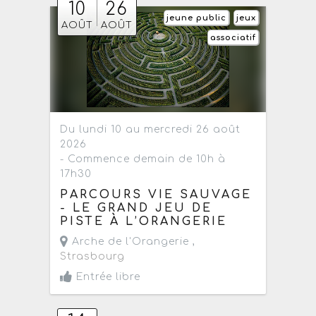
10
26
jeune public
jeux
AOÛT
AOÛT
associatif
Du lundi 10 au mercredi 26 août
2026
- Commence demain de 10h à
17h30
PARCOURS VIE SAUVAGE
- LE GRAND JEU DE
PISTE À L’ORANGERIE
Arche de l'Orangerie ,
Strasbourg
Entrée libre