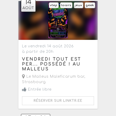
14
vtep
loisirs
jeux
geek
AOÛT
Le vendredi 14 août 2026
à partir de 20h
VENDREDI TOUT EST
PER... POSSÉDÉ ! AU
MALLEUS
Le Malleus Maleficarum bar
,
Strasbourg
Entrée libre
RÉSERVER SUR LINKTR.EE