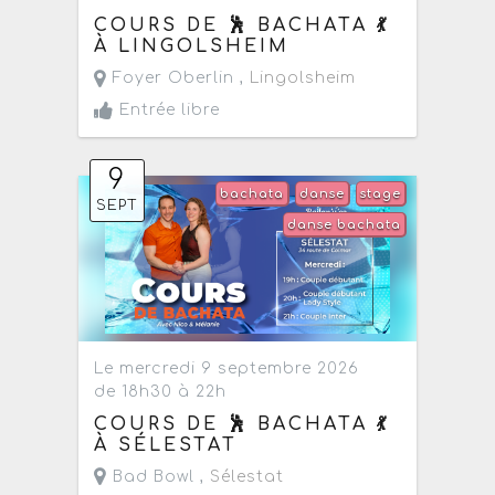
COURS DE 🕺 BACHATA 💃
À LINGOLSHEIM
Foyer Oberlin ,
Lingolsheim
Entrée libre
9
bachata
danse
stage
SEPT
danse bachata
Le mercredi 9 septembre 2026
de 18h30 à 22h
COURS DE 🕺 BACHATA 💃
À SÉLESTAT
Bad Bowl ,
Sélestat