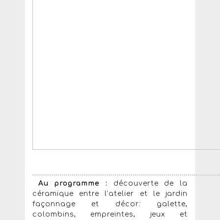
...............................................................................................
Au programme :
découverte de la
céramique entre l’atelier et le jardin
façonnage et décor: galette,
colombins, empreintes, jeux et