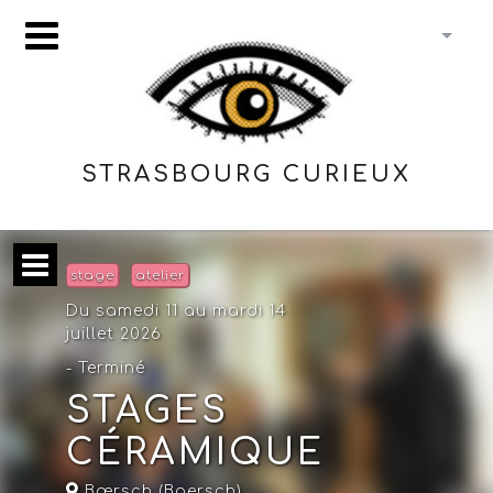
STRASBOURG CURIEUX
stage
atelier
Du samedi 11 au mardi 14
juillet 2026
- Terminé
STAGES
CÉRAMIQUE
Bœrsch (Boersch)
,