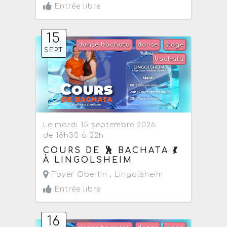
Entrée libre
15
danse bachata
danse
stage
SEPT
bachata
Le mardi 15 septembre 2026
de 18h30 à 22h
COURS DE 🕺 BACHATA 💃
À LINGOLSHEIM
Foyer Oberlin ,
Lingolsheim
Entrée libre
16