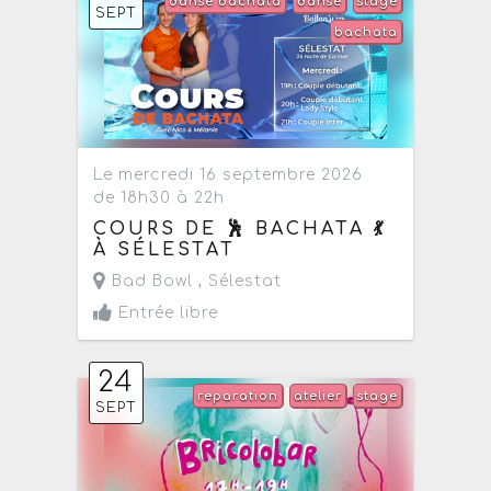
danse bachata
danse
stage
SEPT
bachata
Le mercredi 16 septembre 2026
de 18h30 à 22h
COURS DE 🕺 BACHATA 💃
À SÉLESTAT
Bad Bowl ,
Sélestat
Entrée libre
24
reparation
atelier
stage
SEPT