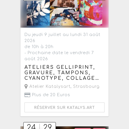
Du jeudi 9 juillet au lundi 31 août
2026
de 10h à 20h
- Prochaine date le vendredi 7
août 2026
ATELIERS GELLIPRINT,
GRAVURE, TAMPONS,
CYANOTYPE, COLLAGE…
Atelier Katalysart
,
Strasbourg
Plus de 20 Euros
RÉSERVER SUR KATALYS.ART
24
29