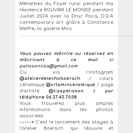
Ménerbes du Foyer rural pendant ma
résidence ROUVRIR LE MONDE pendant
Juillet 2024 avec la Drac Paca, D.D.A
contemporary art grâce à Constance
Meffre, la galerie Mira.
...............................................................................................
Vous pouvez m'écrire ou réservez en
m'écrivant à ce mail ci
pelissonlisa@gmail.com
Ou via l'instagram
@atelierdelechoboersch
/ cours
céramique
@vitaminceramique
/ page
d'artiste
@lisapelisson / par
téléphone 06.27.42.70.08
Vous trouverez plus amples
informations dans les photos
associées.
----->
C'est le lancement des stages à
l'atelier Boersch qui réouvre et