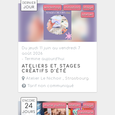
DERNIER
JOUR
workshop
initiation
stage
atelier
Du jeudi 11 juin au vendredi 7
août 2026
- Termine aujourd'hui
ATELIERS ET STAGES
CRÉATIFS D'ÉTÉ
Atelier Le Nichoir ,
Strasbourg
Tarif non communiqué
ENCORE
24
jeune public
atelier
stage
JOURS
peinture