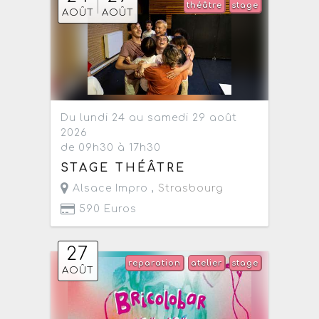
théâtre
stage
AOÛT
AOÛT
Du lundi 24 au samedi 29 août
2026
de 09h30 à 17h30
STAGE THÉÂTRE
Alsace Impro ,
Strasbourg
590 Euros
27
reparation
atelier
stage
AOÛT