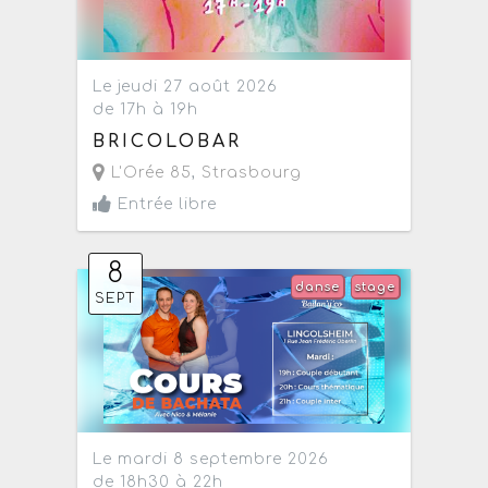
Le jeudi 27 août 2026
de 17h à 19h
BRICOLOBAR
L'Orée 85
,
Strasbourg
Entrée libre
8
danse
stage
SEPT
Le mardi 8 septembre 2026
de 18h30 à 22h