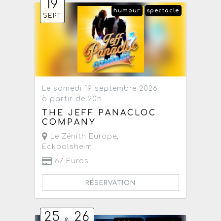
19
humour
spectacle
SEPT
Le samedi 19 septembre 2026
à partir de 20h
THE JEFF PANACLOC
COMPANY
Le Zénith Europe
,
Eckbolsheim
67 Euros
RÉSERVATION
25
26
&