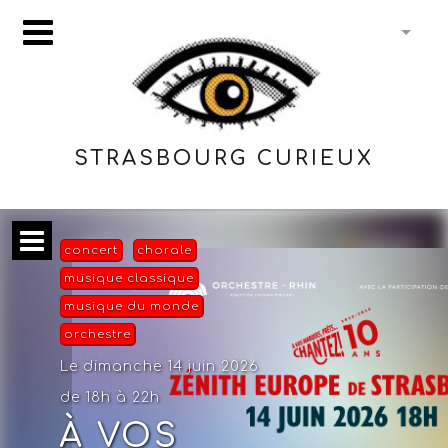
STRASBOURG CURIEUX
concert
chorale
musique classique
musique du monde
orchestre
Le dimanche 14 juin 2026
de 18h à 22h
À VOS