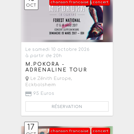
chanson francaise
concert
OCT
Le samedi 10 octobre 2026
à partir de 20h
M.POKORA -
ADRENALINE TOUR
Le Zénith Europe
,
Eckbolsheim
95 Euros
RÉSERVATION
17
chanson francaise
concert