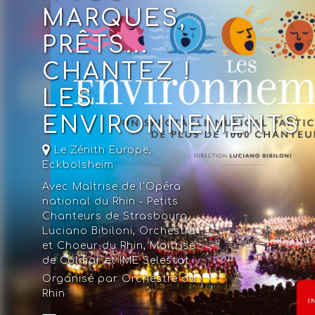
MARQUES,
PRÊTS...
CHANTEZ !
LES
ENVIRONNEMENTS
Le Zénith Europe
,
Eckbolsheim
Avec Maîtrise de l'Opéra
national du Rhin - Petits
Chanteurs de Strasbourg,
Luciano Bibiloni, Orchestre
et Choeur du Rhin, Maitrise
de Colmar et IME Selestat
Organisé par Orchestre du
Rhin