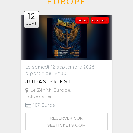
EUROPE
12
métal
concert
SEPT
Le samedi 12 septembre 2026
à partir de 19h30
JUDAS PRIEST
Le Zénith Europe
,
Eckbolsheim
107 Euros
RÉSERVER SUR
SEETICKETS.COM