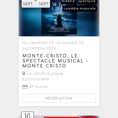
théâtre
spectacle
SEPT
SEPT
comédie musicale
Du vendredi 25 au samedi 26
septembre 2026
MONTE-CRISTO, LE
SPECTACLE MUSICAL -
MONTE CRISTO
Le Zénith Europe
,
Eckbolsheim
89 Euros
RÉSERVATION
10