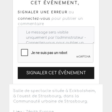
CET ÉVÈNEMENT,
ou
SIGNALER UNE ERREUR
connectez-vous
pour publier un
commentaire
SIGNALER CET ÉVÈNEMENT
Salle de spectacle située à Eckbolsheim,
à l’ouest de Strasbourg, dans la
Communauté urbaine de Strasbourg.
Lieu :
Zénith Europe